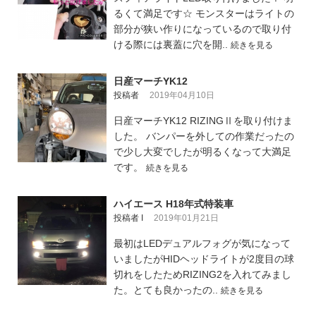
るくて満足です☆ モンスターはライトの
部分が狭い作りになっているので取り付
ける際には裏蓋に穴を開..
続きを見る
日産マーチYK12
投稿者
2019年04月10日
日産マーチYK12 RIZINGⅡを取り付けま
した。 バンパーを外しての作業だったの
で少し大変でしたが明るくなって大満足
です。
続きを見る
ハイエース H18年式特装車
投稿者 I
2019年01月21日
最初はLEDデュアルフォグが気になって
いましたがHIDヘッドライトが2度目の球
切れをしたためRIZING2を入れてみまし
た。とても良かったの..
続きを見る