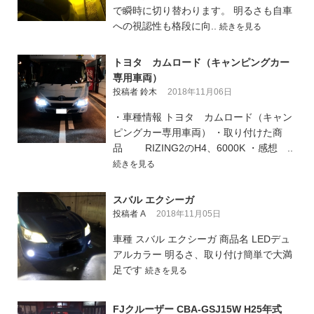
で瞬時に切り替わります。 明るさも自車
への視認性も格段に向..
続きを見る
トヨタ カムロード（キャンピングカー
専用車両）
投稿者 鈴木
2018年11月06日
・車種情報 トヨタ カムロード（キャン
ピングカー専用車両） ・取り付けた商
品 RIZING2のH4、6000K ・感想 ..
続きを見る
スバル エクシーガ
投稿者 A
2018年11月05日
車種 スバル エクシーガ 商品名 LEDデュ
アルカラー 明るさ、取り付け簡単で大満
足です
続きを見る
FJクルーザー CBA-GSJ15W H25年式