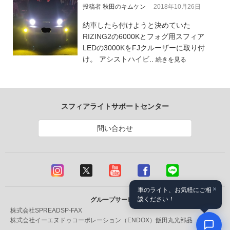
投稿者 秋田のキムケン
2018年10月26日
納車したら付けようと決めていた
RIZING2の6000Kとフォグ用スフィア
LEDの3000KをFJクルーザーに取り付
け。 アシストハイビ..
続きを見る
スフィアライトサポートセンター
問い合わせ
×
車のライト、お気軽にご相
談ください！
グループサービス
株式会社SPREAD
SP-FAX
株式会社イーエヌドゥコーポレーション（ENDOX）
飯田丸光部品