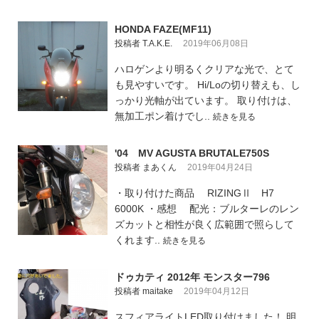
HONDA FAZE(MF11)
投稿者 T.A.K.E.
2019年06月08日
ハロゲンより明るくクリアな光で、とて
も見やすいです。 Hi/Loの切り替えも、し
っかり光軸が出ています。 取り付けは、
無加工ポン着けでし..
続きを見る
'04 MV AGUSTA BRUTALE750S
投稿者 まあくん
2019年04月24日
・取り付けた商品 RIZINGⅡ H7
6000K ・感想 配光：ブルターレのレン
ズカットと相性が良く広範囲で照らして
くれます..
続きを見る
ドゥカティ 2012年 モンスター796
投稿者 maitake
2019年04月12日
スフィアライトLED取り付けました！ 明