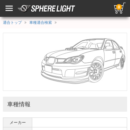
0
適合トップ
車種適合検索
車種情報
メーカー