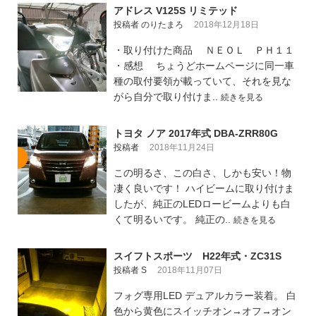
アドレス V125S リミテッド
投稿者 のりたまろ
2018年12月18日
・取り付けた商品 ＮＥＯＬ ＰＨ１１
・感想 ちょうどホームページに同一車
種の取付要領が載っていて、それを見な
がら自分で取り付けま..
続きを見る
トヨタ ノア 2017年式 DBA-ZRR80G
投稿者
2018年11月24日
この明るさ、この白さ、しかも安い！物
凄く良いです！ ハイビームに取り付けま
したが、純正のLEDロービームよりも白
くて明るいです。 純正の..
続きを見る
スイフトスポーツ H22年式・ZC31S
投稿者 S
2018年11月07日
フォグ専用LED デュアルカラー装着。 白
色から黄色にスイッチオン→オフ→オン