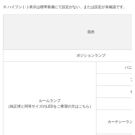
※ ハイフン ( - ) 表示は標準装備にて設定がない、または設定が未確認です。
箇所
ポジションランプ
バニ
フ
セ
ルームランプ
（純正球と同等サイズのLEDをご希望の方はこちら）
カーテシーラン