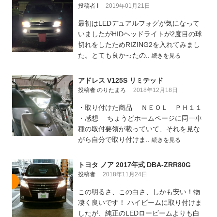
投稿者 I
2019年01月21日
最初はLEDデュアルフォグが気になって
いましたがHIDヘッドライトが2度目の球
切れをしたためRIZING2を入れてみまし
た。とても良かったの..
続きを見る
アドレス V125S リミテッド
投稿者 のりたまろ
2018年12月18日
・取り付けた商品 ＮＥＯＬ ＰＨ１１
・感想 ちょうどホームページに同一車
種の取付要領が載っていて、それを見な
がら自分で取り付けま..
続きを見る
トヨタ ノア 2017年式 DBA-ZRR80G
投稿者
2018年11月24日
この明るさ、この白さ、しかも安い！物
凄く良いです！ ハイビームに取り付けま
したが、純正のLEDロービームよりも白