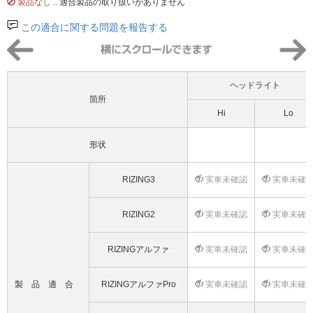
製品なし
.. 適合製品の取り扱いがありません
この適合に関する問題を報告する
ヘッドライト
箇所
Hi
Lo
形状
RIZING3
実車未確認
実車未確
RIZING2
実車未確認
実車未確
RIZINGアルファ
実車未確認
実車未確
製品適合
RIZINGアルファPro
実車未確認
実車未確