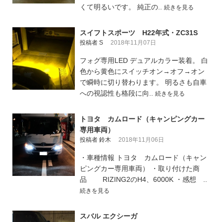
くて明るいです。 純正の..
続きを見る
スイフトスポーツ H22年式・ZC31S
投稿者 S
2018年11月07日
フォグ専用LED デュアルカラー装着。 白
色から黄色にスイッチオン→オフ→オン
で瞬時に切り替わります。 明るさも自車
への視認性も格段に向..
続きを見る
トヨタ カムロード（キャンピングカー
専用車両）
投稿者 鈴木
2018年11月06日
・車種情報 トヨタ カムロード（キャン
ピングカー専用車両） ・取り付けた商
品 RIZING2のH4、6000K ・感想 ..
続きを見る
スバル エクシーガ