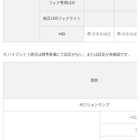
フォグ専用LED
純正LEDフォグライト
HID
実車未確認
実車未確
※ ハイフン ( - ) 表示は標準装備にて設定がない、または設定が未確認です。
箇所
ポジションランプ
バニ
フ