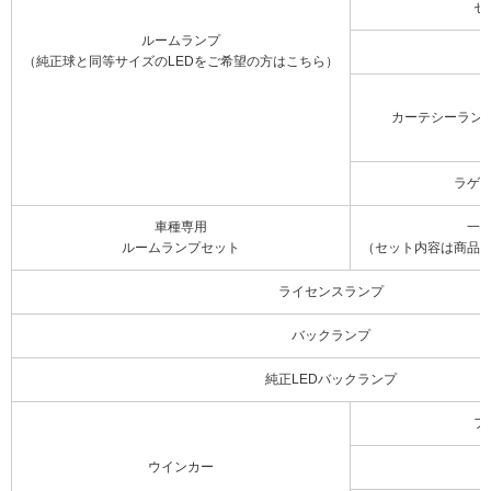
セ
ルームランプ
（純正球と同等サイズのLEDをご希望の方はこちら）
カーテシーラン
ラゲ
車種専用
一
ルームランプセット
（セット内容は商品
ライセンスランプ
バックランプ
純正LEDバックランプ
フ
ウインカー