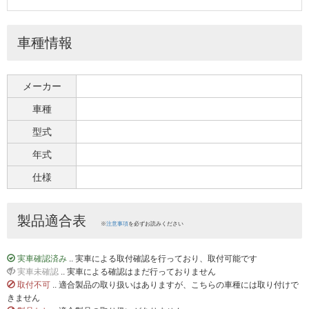
車種情報
メーカー
車種
型式
年式
仕様
製品適合表
※
注意事項
を必ずお読みください
実車確認済み
.. 実車による取付確認を行っており、取付可能です
実車未確認
.. 実車による確認はまだ行っておりません
取付不可
.. 適合製品の取り扱いはありますが、こちらの車種には取り付けで
きません