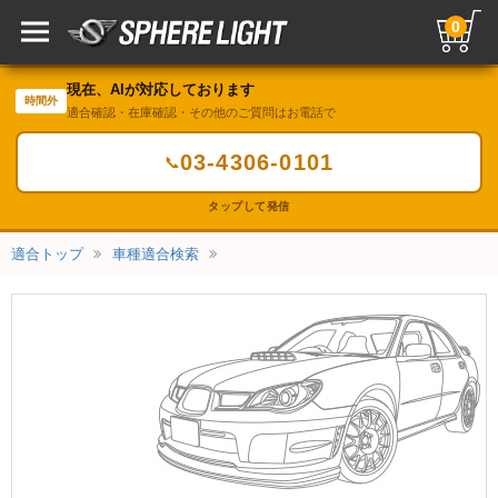
0
現在、AIが対応しております
時間外
適合確認・在庫確認・その他のご質問はお電話で
03-4306-0101
📞
タップして発信
適合トップ
車種適合検索