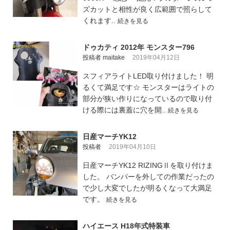
ズカットと相性が良く広範囲で照らして
くれます..
続きを見る
ドゥカティ 2012年 モンスター796
投稿者 maitake
2019年04月12日
スフィアライトLED取り付けました！ 明
るくて満足です☆ モンスターはライトの
部分が狭い作りになっているので取り付
ける際には裏蓋に穴を開..
続きを見る
日産マーチYK12
投稿者
2019年04月10日
日産マーチYK12 RIZINGⅡを取り付けま
した。 バンパーを外しての作業だったの
で少し大変でしたが明るくなって大満足
です。
続きを見る
ハイエース H18年式特装車