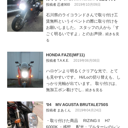
投稿者 忍者900
2019年10月09日
石川県のライコランドさんで取り付け工
賃無料というイベントの際に取り付けを
お願いしました。 スタッフの人から「す
ごく明るいですよ」とのお声掛..
続きを見
る
HONDA FAZE(MF11)
投稿者 T.A.K.E.
2019年06月08日
ハロゲンより明るくクリアな光で、とて
も見やすいです。 Hi/Loの切り替えも、し
っかり光軸が出ています。 取り付けは、
無加工ポン着けでし..
続きを見る
'04 MV AGUSTA BRUTALE750S
投稿者 まあくん
2019年04月24日
・取り付けた商品 RIZINGⅡ H7
6000K ・感想 配光：ブルターレのレン