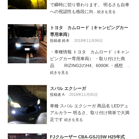
で瞬時に切り替わります。 明るさも自車
への視認性も格段に向..
続きを見る
トヨタ カムロード（キャンピングカー
専用車両）
投稿者 鈴木
2018年11月06日
・車種情報 トヨタ カムロード（キャン
ピングカー専用車両） ・取り付けた商
品 RIZING2のH4、6000K ・感想 ..
続きを見る
スバル エクシーガ
投稿者 A
2018年11月05日
車種 スバル エクシーガ 商品名 LEDデュ
アルカラー 明るさ、取り付け簡単で大満
足です
続きを見る
FJクルーザー CBA-GSJ15W H25年式