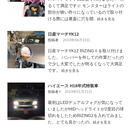
るくて満足です☆ モンスターはライトの
部分が狭い作りになっているので取り付
ける際には裏蓋に穴を開..
続きを見る
日産マーチYK12
投稿者
2019年04月10日
日産マーチYK12 RIZINGⅡを取り付けま
した。 バンパーを外しての作業だったの
で少し大変でしたが明るくなって大満足
です。
続きを見る
ハイエース H18年式特装車
投稿者 I
2019年01月21日
最初はLEDデュアルフォグが気になって
いましたがHIDヘッドライトが2度目の球
切れをしたためRIZING2を入れてみまし
た。とても良かったの..
続きを見る