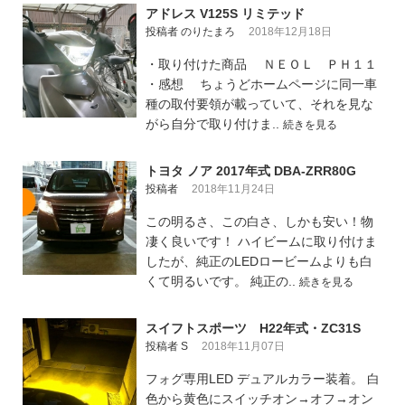
アドレス V125S リミテッド
投稿者 のりたまろ
2018年12月18日
・取り付けた商品 ＮＥＯＬ ＰＨ１１
・感想 ちょうどホームページに同一車
種の取付要領が載っていて、それを見な
がら自分で取り付けま..
続きを見る
トヨタ ノア 2017年式 DBA-ZRR80G
投稿者
2018年11月24日
この明るさ、この白さ、しかも安い！物
凄く良いです！ ハイビームに取り付けま
したが、純正のLEDロービームよりも白
くて明るいです。 純正の..
続きを見る
スイフトスポーツ H22年式・ZC31S
投稿者 S
2018年11月07日
フォグ専用LED デュアルカラー装着。 白
色から黄色にスイッチオン→オフ→オン