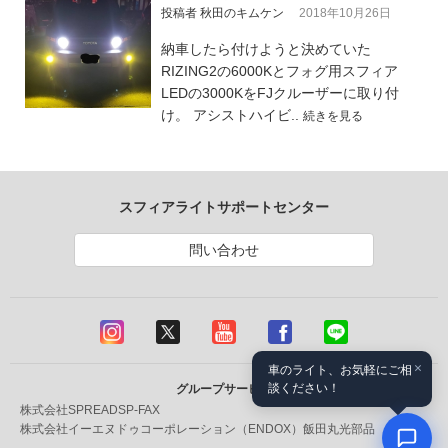
投稿者 秋田のキムケン
2018年10月26日
納車したら付けようと決めていた
RIZING2の6000Kとフォグ用スフィア
LEDの3000KをFJクルーザーに取り付
け。 アシストハイビ..
続きを見る
スフィアライトサポートセンター
問い合わせ
×
車のライト、お気軽にご相
談ください！
グループサービス
株式会社SPREAD
SP-FAX
株式会社イーエヌドゥコーポレーション（ENDOX）
飯田丸光部品