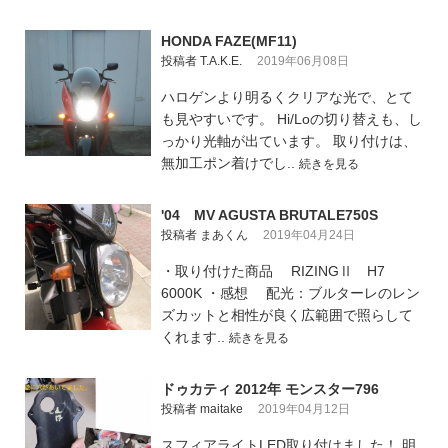
HONDA FAZE(MF11)
投稿者 T.A.K.E.
2019年06月08日
ハロゲンより明るくクリアな光で、とて
も見やすいです。 Hi/Loの切り替えも、し
っかり光軸が出ています。 取り付けは、
無加工ポン着けでし..
続きを見る
'04 MV AGUSTA BRUTALE750S
投稿者 まあくん
2019年04月24日
・取り付けた商品 RIZINGⅡ H7
6000K ・感想 配光：ブルターレのレン
ズカットと相性が良く広範囲で照らして
くれます..
続きを見る
ドゥカティ 2012年 モンスター796
投稿者 maitake
2019年04月12日
スフィアライトLED取り付けました！ 明