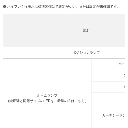
※ ハイフン ( - ) 表示は標準装備にて設定がない、または設定が未確認です。
箇所
ポジションランプ
バニ
フ
セ
ルームランプ
（純正球と同等サイズのLEDをご希望の方はこちら）
カーテシーラン