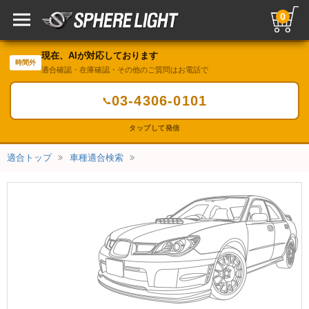
0
現在、AIが対応しております
時間外
適合確認・在庫確認・その他のご質問はお電話で
03-4306-0101
📞
タップして発信
適合トップ
車種適合検索