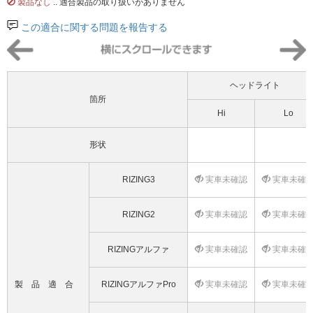
製品なし
.. 適合製品の取り扱いがありません
この適合に関する問題を報告する
ヘッドライト
箇所
Hi
Lo
形状
RIZING3
実車未確認
実車未確
RIZING2
実車未確認
実車未確
RIZINGアルファ
実車未確認
実車未確
製品適合
RIZINGアルファPro
実車未確認
実車未確