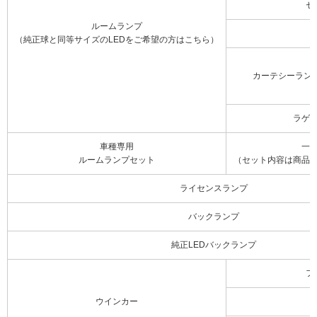
セ
ルームランプ
（純正球と同等サイズのLEDをご希望の方はこちら）
カーテシーラン
ラゲ
車種専用
一
ルームランプセット
（セット内容は商品
ライセンスランプ
バックランプ
純正LEDバックランプ
フ
ウインカー