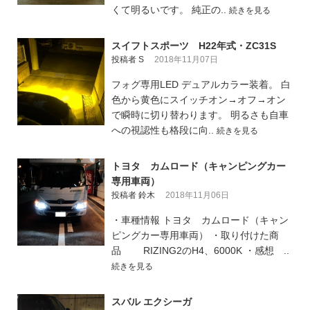
くて明るいです。 純正の..
続きを見る
スイフトスポーツ H22年式・ZC31S
投稿者 S
2018年11月07日
フォグ専用LED デュアルカラー装着。 白
色から黄色にスイッチオン→オフ→オン
で瞬時に切り替わります。 明るさも自車
への視認性も格段に向..
続きを見る
トヨタ カムロード（キャンピングカー
専用車両）
投稿者 鈴木
2018年11月06日
・車種情報 トヨタ カムロード（キャン
ピングカー専用車両） ・取り付けた商
品 RIZING2のH4、6000K ・感想 ..
続きを見る
スバル エクシーガ