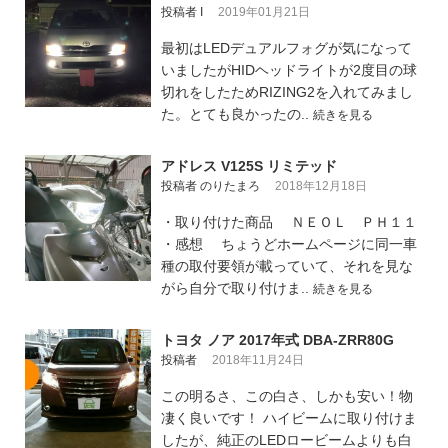
投稿者 I
2019年01月21日
最初はLEDデュアルフォグが気になって
いましたがHIDヘッドライトが2度目の球
切れをしたためRIZING2を入れてみまし
た。とても良かったの..
続きを見る
アドレス V125S リミテッド
投稿者 のりたまろ
2018年12月18日
・取り付けた商品 ＮＥＯＬ ＰＨ１１
・感想 ちょうどホームページに同一車
種の取付要領が載っていて、それを見な
がら自分で取り付けま..
続きを見る
トヨタ ノア 2017年式 DBA-ZRR80G
投稿者
2018年11月24日
この明るさ、この白さ、しかも安い！物
凄く良いです！ ハイビームに取り付けま
したが、純正のLEDロービームよりも白