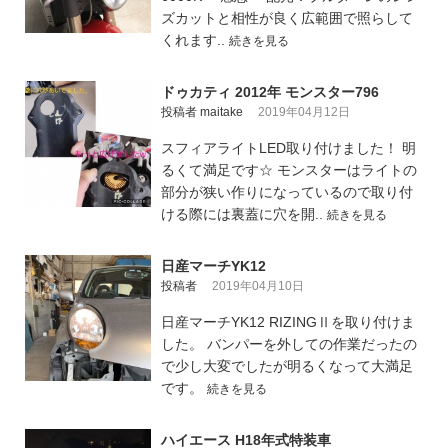
ズカットと相性が良く広範囲で照らして
くれます..
続きを見る
ドゥカティ 2012年 モンスター796
投稿者 maitake
2019年04月12日
スフィアライトLED取り付けました！ 明
るくて満足です☆ モンスターはライトの
部分が狭い作りになっているので取り付
ける際には裏蓋に穴を開..
続きを見る
日産マーチYK12
投稿者
2019年04月10日
日産マーチYK12 RIZINGⅡを取り付けま
した。 バンパーを外しての作業だったの
で少し大変でしたが明るくなって大満足
です。
続きを見る
ハイエース H18年式特装車