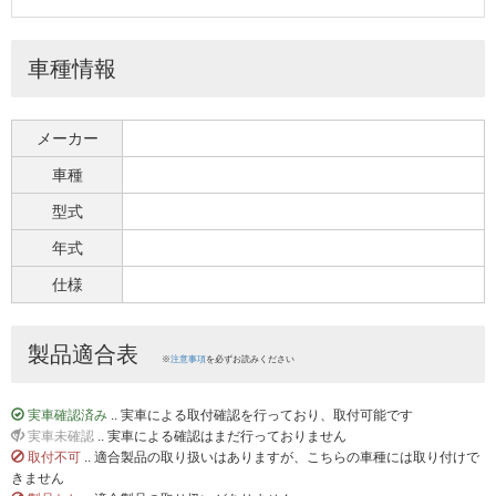
車種情報
メーカー
車種
型式
年式
仕様
製品適合表
※
注意事項
を必ずお読みください
実車確認済み
.. 実車による取付確認を行っており、取付可能です
実車未確認
.. 実車による確認はまだ行っておりません
取付不可
.. 適合製品の取り扱いはありますが、こちらの車種には取り付けで
きません