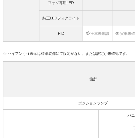
フォグ専用LED
純正LEDフォグライト
HID
実車未確認
実車未確
※ ハイフン ( - ) 表示は標準装備にて設定がない、または設定が未確認です。
箇所
ポジションランプ
バニ
フ