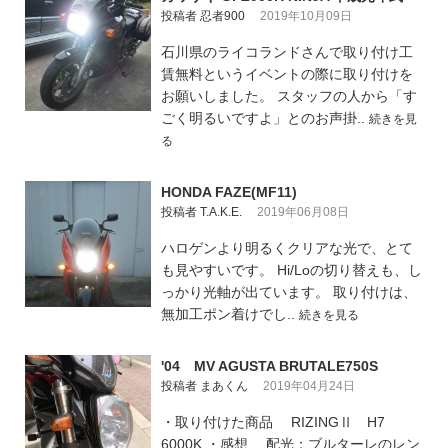
投稿者 忍者900
2019年10月09日
石川県のライコランドさんで取り付け工
賃無料というイベントの際に取り付けを
お願いしました。 スタッフの人から「す
ごく明るいですよ」とのお声掛..
続きを見
る
HONDA FAZE(MF11)
投稿者 T.A.K.E.
2019年06月08日
ハロゲンより明るくクリアな光で、とて
も見やすいです。 Hi/Loの切り替えも、し
っかり光軸が出ています。 取り付けは、
無加工ポン着けでし..
続きを見る
'04 MV AGUSTA BRUTALE750S
投稿者 まあくん
2019年04月24日
・取り付けた商品 RIZINGⅡ H7
6000K ・感想 配光：ブルターレのレン