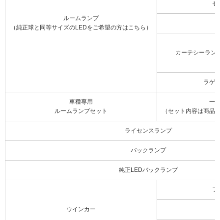
セ
ルームランプ
（純正球と同等サイズのLEDをご希望の方はこちら）
カーテシーラン
ラゲ
車種専用
一
ルームランプセット
（セット内容は商品
ライセンスランプ
バックランプ
純正LEDバックランプ
フ
ウインカー