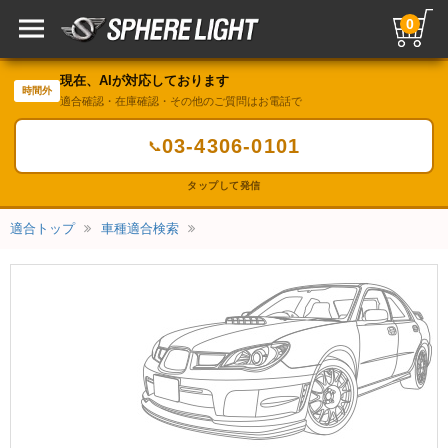
0
現在、AIが対応しております
時間外
適合確認・在庫確認・その他のご質問はお電話で
03-4306-0101
📞
タップして発信
適合トップ
車種適合検索