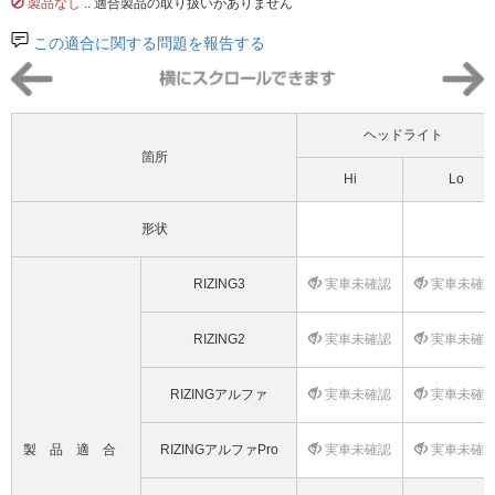
製品なし
.. 適合製品の取り扱いがありません
この適合に関する問題を報告する
ヘッドライト
箇所
Hi
Lo
形状
RIZING3
実車未確認
実車未確
RIZING2
実車未確認
実車未確
RIZINGアルファ
実車未確認
実車未確
製品適合
RIZINGアルファPro
実車未確認
実車未確