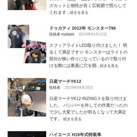
ズカットと相性が良く広範囲で照らして
くれます..
続きを見る
ドゥカティ 2012年 モンスター796
投稿者 maitake
2019年04月12日
スフィアライトLED取り付けました！ 明
るくて満足です☆ モンスターはライトの
部分が狭い作りになっているので取り付
ける際には裏蓋に穴を開..
続きを見る
日産マーチYK12
投稿者
2019年04月10日
日産マーチYK12 RIZINGⅡを取り付けま
した。 バンパーを外しての作業だったの
で少し大変でしたが明るくなって大満足
です。
続きを見る
ハイエース H18年式特装車