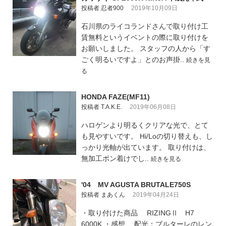
投稿者 忍者900
2019年10月09日
石川県のライコランドさんで取り付け工
賃無料というイベントの際に取り付けを
お願いしました。 スタッフの人から「す
ごく明るいですよ」とのお声掛..
続きを見
る
HONDA FAZE(MF11)
投稿者 T.A.K.E.
2019年06月08日
ハロゲンより明るくクリアな光で、とて
も見やすいです。 Hi/Loの切り替えも、し
っかり光軸が出ています。 取り付けは、
無加工ポン着けでし..
続きを見る
'04 MV AGUSTA BRUTALE750S
投稿者 まあくん
2019年04月24日
・取り付けた商品 RIZINGⅡ H7
6000K ・感想 配光：ブルターレのレン