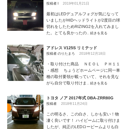
投稿者 I
2019年01月21日
最初はLEDデュアルフォグが気になって
いましたがHIDヘッドライトが2度目の球
切れをしたためRIZING2を入れてみまし
た。とても良かったの..
続きを見る
アドレス V125S リミテッド
投稿者 のりたまろ
2018年12月18日
・取り付けた商品 ＮＥＯＬ ＰＨ１１
・感想 ちょうどホームページに同一車
種の取付要領が載っていて、それを見な
がら自分で取り付けま..
続きを見る
トヨタ ノア 2017年式 DBA-ZRR80G
投稿者
2018年11月24日
この明るさ、この白さ、しかも安い！物
凄く良いです！ ハイビームに取り付けま
したが、純正のLEDロービームよりも白