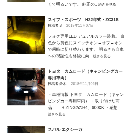
くて明るいです。 純正の..
続きを見る
スイフトスポーツ H22年式・ZC31S
投稿者 S
2018年11月07日
フォグ専用LED デュアルカラー装着。 白
色から黄色にスイッチオン→オフ→オン
で瞬時に切り替わります。 明るさも自車
への視認性も格段に向..
続きを見る
トヨタ カムロード（キャンピングカー
専用車両）
投稿者 鈴木
2018年11月06日
・車種情報 トヨタ カムロード（キャン
ピングカー専用車両） ・取り付けた商
品 RIZING2のH4、6000K ・感想 ..
続きを見る
スバル エクシーガ