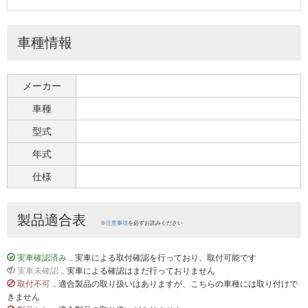
車種情報
メーカー
車種
型式
年式
仕様
製品適合表
※
注意事項
を必ずお読みください
実車確認済み
.. 実車による取付確認を行っており、取付可能です
実車未確認
.. 実車による確認はまだ行っておりません
取付不可
.. 適合製品の取り扱いはありますが、こちらの車種には取り付けで
きません