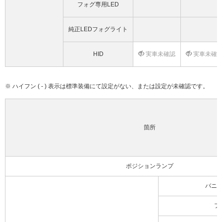
フォグ専用LED
純正LEDフォグライト
HID
実車未確認
実車未確
※ ハイフン ( - ) 表示は標準装備にて設定がない、または設定が未確認です。
箇所
ポジションランプ
バニ
フ