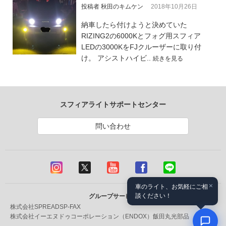
投稿者 秋田のキムケン
2018年10月26日
納車したら付けようと決めていた
RIZING2の6000Kとフォグ用スフィア
LEDの3000KをFJクルーザーに取り付
け。 アシストハイビ..
続きを見る
スフィアライトサポートセンター
問い合わせ
×
車のライト、お気軽にご相
談ください！
グループサービス
株式会社SPREAD
SP-FAX
株式会社イーエヌドゥコーポレーション（ENDOX）
飯田丸光部品