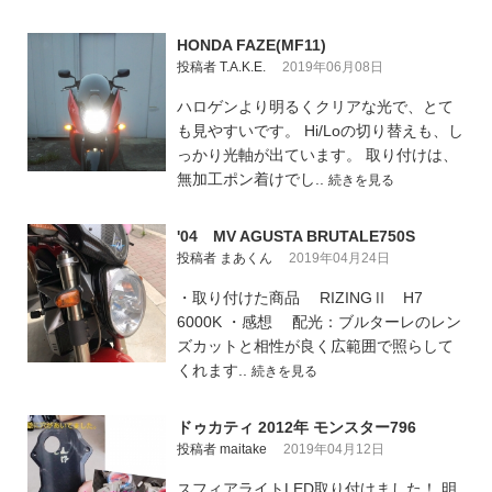
HONDA FAZE(MF11)
投稿者 T.A.K.E.
2019年06月08日
ハロゲンより明るくクリアな光で、とて
も見やすいです。 Hi/Loの切り替えも、し
っかり光軸が出ています。 取り付けは、
無加工ポン着けでし..
続きを見る
'04 MV AGUSTA BRUTALE750S
投稿者 まあくん
2019年04月24日
・取り付けた商品 RIZINGⅡ H7
6000K ・感想 配光：ブルターレのレン
ズカットと相性が良く広範囲で照らして
くれます..
続きを見る
ドゥカティ 2012年 モンスター796
投稿者 maitake
2019年04月12日
スフィアライトLED取り付けました！ 明