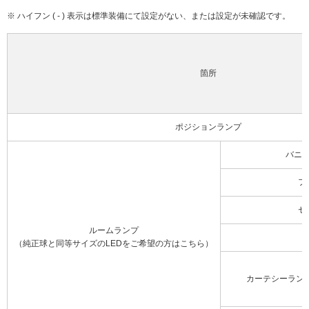
※ ハイフン ( - ) 表示は標準装備にて設定がない、または設定が未確認です。
箇所
ポジションランプ
バニ
フ
セ
ルームランプ
（純正球と同等サイズのLEDをご希望の方はこちら）
カーテシーラン