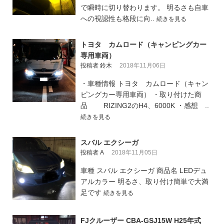
で瞬時に切り替わります。 明るさも自車
への視認性も格段に向..
続きを見る
トヨタ カムロード（キャンピングカー
専用車両）
投稿者 鈴木
2018年11月06日
・車種情報 トヨタ カムロード（キャン
ピングカー専用車両） ・取り付けた商
品 RIZING2のH4、6000K ・感想 ..
続きを見る
スバル エクシーガ
投稿者 A
2018年11月05日
車種 スバル エクシーガ 商品名 LEDデュ
アルカラー 明るさ、取り付け簡単で大満
足です
続きを見る
FJクルーザー CBA-GSJ15W H25年式