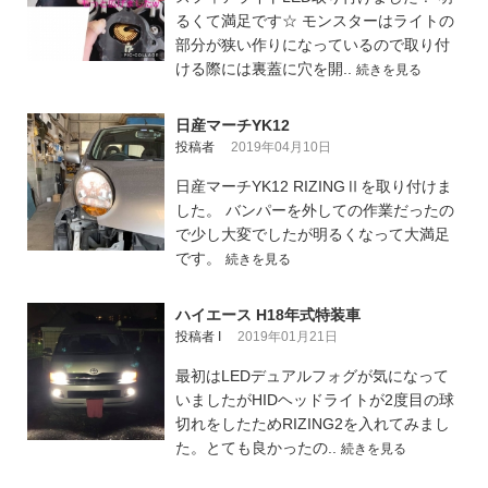
るくて満足です☆ モンスターはライトの
部分が狭い作りになっているので取り付
ける際には裏蓋に穴を開..
続きを見る
日産マーチYK12
投稿者
2019年04月10日
日産マーチYK12 RIZINGⅡを取り付けま
した。 バンパーを外しての作業だったの
で少し大変でしたが明るくなって大満足
です。
続きを見る
ハイエース H18年式特装車
投稿者 I
2019年01月21日
最初はLEDデュアルフォグが気になって
いましたがHIDヘッドライトが2度目の球
切れをしたためRIZING2を入れてみまし
た。とても良かったの..
続きを見る