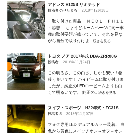
アドレス V125S リミテッド
投稿者 のりたまろ
2018年12月18日
・取り付けた商品 ＮＥＯＬ ＰＨ１１
・感想 ちょうどホームページに同一車
種の取付要領が載っていて、それを見な
がら自分で取り付けま..
続きを見る
トヨタ ノア 2017年式 DBA-ZRR80G
投稿者
2018年11月24日
この明るさ、この白さ、しかも安い！物
凄く良いです！ ハイビームに取り付けま
したが、純正のLEDロービームよりも白
くて明るいです。 純正の..
続きを見る
スイフトスポーツ H22年式・ZC31S
投稿者 S
2018年11月07日
フォグ専用LED デュアルカラー装着。 白
色から黄色にスイッチオン→オフ→オン