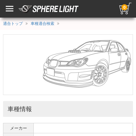
0
適合トップ
車種適合検索
車種情報
メーカー