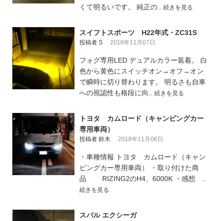
くて明るいです。 純正の..
続きを見る
スイフトスポーツ H22年式・ZC31S
投稿者 S
2018年11月07日
フォグ専用LED デュアルカラー装着。 白
色から黄色にスイッチオン→オフ→オン
で瞬時に切り替わります。 明るさも自車
への視認性も格段に向..
続きを見る
トヨタ カムロード（キャンピングカー
専用車両）
投稿者 鈴木
2018年11月06日
・車種情報 トヨタ カムロード（キャン
ピングカー専用車両） ・取り付けた商
品 RIZING2のH4、6000K ・感想 ..
続きを見る
スバル エクシーガ