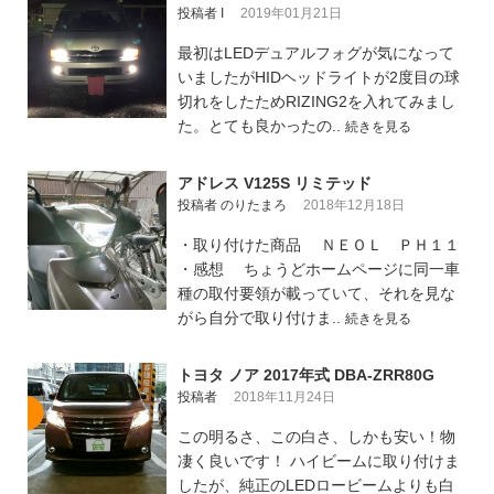
投稿者 I
2019年01月21日
最初はLEDデュアルフォグが気になって
いましたがHIDヘッドライトが2度目の球
切れをしたためRIZING2を入れてみまし
た。とても良かったの..
続きを見る
アドレス V125S リミテッド
投稿者 のりたまろ
2018年12月18日
・取り付けた商品 ＮＥＯＬ ＰＨ１１
・感想 ちょうどホームページに同一車
種の取付要領が載っていて、それを見な
がら自分で取り付けま..
続きを見る
トヨタ ノア 2017年式 DBA-ZRR80G
投稿者
2018年11月24日
この明るさ、この白さ、しかも安い！物
凄く良いです！ ハイビームに取り付けま
したが、純正のLEDロービームよりも白