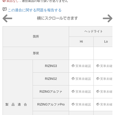
製品なし
.. 適合製品の取り扱いがありません
この適合に関する問題を報告する
ヘッドライト
箇所
Hi
Lo
形状
RIZING3
実車未確認
実車未確
RIZING2
実車未確認
実車未確
RIZINGアルファ
実車未確認
実車未確
製品適合
RIZINGアルファPro
実車未確認
実車未確