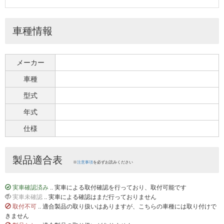
車種情報
メーカー
車種
型式
年式
仕様
製品適合表
※
注意事項
を必ずお読みください
実車確認済み
.. 実車による取付確認を行っており、取付可能です
実車未確認
.. 実車による確認はまだ行っておりません
取付不可
.. 適合製品の取り扱いはありますが、こちらの車種には取り付けで
きません