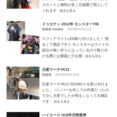
ズカットと相性が良く広範囲で照らして
くれます..
続きを見る
ドゥカティ 2012年 モンスター796
投稿者 maitake
2019年04月12日
スフィアライトLED取り付けました！ 明
るくて満足です☆ モンスターはライトの
部分が狭い作りになっているので取り付
ける際には裏蓋に穴を開..
続きを見る
日産マーチYK12
投稿者
2019年04月10日
日産マーチYK12 RIZINGⅡを取り付けま
した。 バンパーを外しての作業だったの
で少し大変でしたが明るくなって大満足
です。
続きを見る
ハイエース H18年式特装車