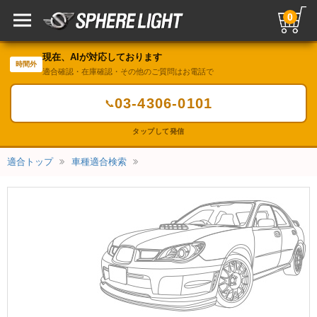
0
現在、AIが対応しております
時間外
適合確認・在庫確認・その他のご質問はお電話で
03-4306-0101
📞
タップして発信
適合トップ
車種適合検索