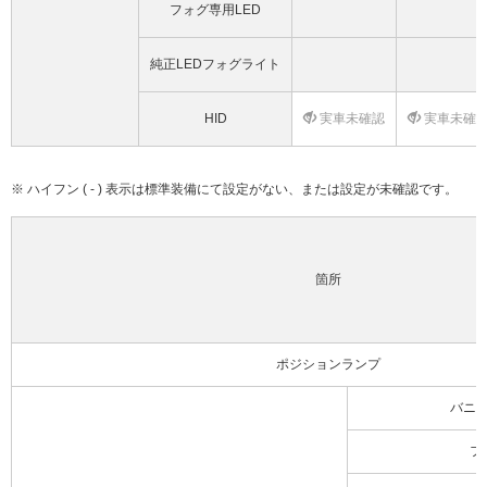
フォグ専用LED
純正LEDフォグライト
HID
実車未確認
実車未確
※ ハイフン ( - ) 表示は標準装備にて設定がない、または設定が未確認です。
箇所
ポジションランプ
バニ
フ