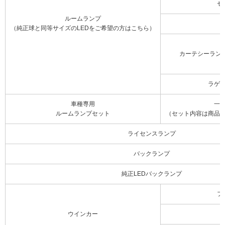
セ
ルームランプ
（純正球と同等サイズのLEDをご希望の方はこちら）
カーテシーラン
ラゲ
車種専用
一
ルームランプセット
（セット内容は商品
ライセンスランプ
バックランプ
純正LEDバックランプ
フ
ウインカー