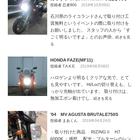
投稿者 忍者900
2019年10月09日
石川県のライコランドさんで取り付け工
賃無料というイベントの際に取り付けを
お願いしました。 スタッフの人から「す
ごく明るいですよ」とのお声掛..
続きを見
る
HONDA FAZE(MF11)
投稿者 T.A.K.E.
2019年06月08日
ハロゲンより明るくクリアな光で、とて
も見やすいです。 Hi/Loの切り替えも、し
っかり光軸が出ています。 取り付けは、
無加工ポン着けでし..
続きを見る
'04 MV AGUSTA BRUTALE750S
投稿者 まあくん
2019年04月24日
・取り付けた商品 RIZINGⅡ H7
6000K ・感想 配光：ブルターレのレン