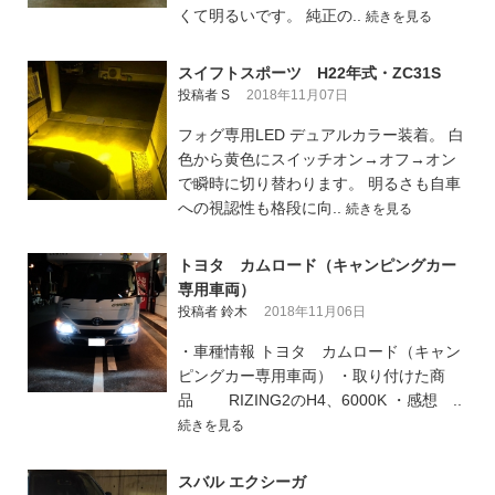
くて明るいです。 純正の..
続きを見る
スイフトスポーツ H22年式・ZC31S
投稿者 S
2018年11月07日
フォグ専用LED デュアルカラー装着。 白
色から黄色にスイッチオン→オフ→オン
で瞬時に切り替わります。 明るさも自車
への視認性も格段に向..
続きを見る
トヨタ カムロード（キャンピングカー
専用車両）
投稿者 鈴木
2018年11月06日
・車種情報 トヨタ カムロード（キャン
ピングカー専用車両） ・取り付けた商
品 RIZING2のH4、6000K ・感想 ..
続きを見る
スバル エクシーガ