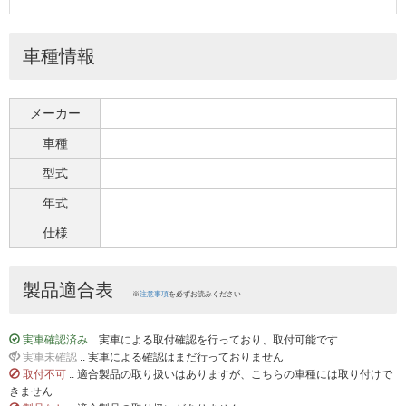
車種情報
メーカー
車種
型式
年式
仕様
製品適合表
※
注意事項
を必ずお読みください
実車確認済み
.. 実車による取付確認を行っており、取付可能です
実車未確認
.. 実車による確認はまだ行っておりません
取付不可
.. 適合製品の取り扱いはありますが、こちらの車種には取り付けで
きません