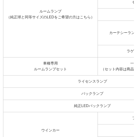
セ
ルームランプ
（純正球と同等サイズのLEDをご希望の方はこちら）
カーテシーラン
ラゲ
車種専用
一
ルームランプセット
（セット内容は商品
ライセンスランプ
バックランプ
純正LEDバックランプ
フ
ウインカー