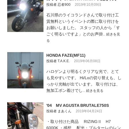
投稿者 忍者900
2019年10月09日
石川県のライコランドさんで取り付け工
賃無料というイベントの際に取り付けを
お願いしました。 スタッフの人から「す
ごく明るいですよ」とのお声掛..
続きを見
る
HONDA FAZE(MF11)
投稿者 T.A.K.E.
2019年06月08日
ハロゲンより明るくクリアな光で、とて
も見やすいです。 Hi/Loの切り替えも、し
っかり光軸が出ています。 取り付けは、
無加工ポン着けでし..
続きを見る
'04 MV AGUSTA BRUTALE750S
投稿者 まあくん
2019年04月24日
・取り付けた商品 RIZINGⅡ H7
6000K ・感想 配光：ブルターレのレン