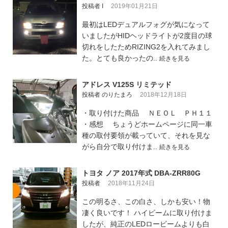
投稿者 I
2019年01月21日
最初はLEDデュアルフォグが気になって
いましたがHIDヘッドライトが2度目の球
切れをしたためRIZING2を入れてみまし
た。とても良かったの..
続きを見る
アドレス V125S リミテッド
投稿者 のりたまろ
2018年12月18日
・取り付けた商品 ＮＥＯＬ ＰＨ１１
・感想 ちょうどホームページに同一車
種の取付要領が載っていて、それを見な
がら自分で取り付けま..
続きを見る
トヨタ ノア 2017年式 DBA-ZRR80G
投稿者
2018年11月24日
この明るさ、この白さ、しかも安い！物
凄く良いです！ ハイビームに取り付けま
したが、純正のLEDロービームよりも白