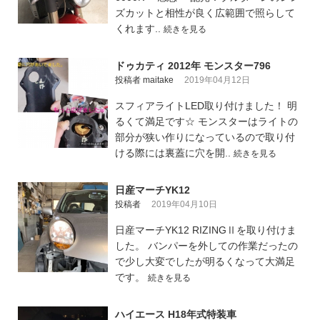
ズカットと相性が良く広範囲で照らして
くれます..
続きを見る
ドゥカティ 2012年 モンスター796
投稿者 maitake
2019年04月12日
スフィアライトLED取り付けました！ 明
るくて満足です☆ モンスターはライトの
部分が狭い作りになっているので取り付
ける際には裏蓋に穴を開..
続きを見る
日産マーチYK12
投稿者
2019年04月10日
日産マーチYK12 RIZINGⅡを取り付けま
した。 バンパーを外しての作業だったの
で少し大変でしたが明るくなって大満足
です。
続きを見る
ハイエース H18年式特装車