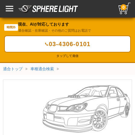
0
現在、AIが対応しております
時間外
適合確認・在庫確認・その他のご質問はお電話で
03-4306-0101
📞
タップして発信
適合トップ
車種適合検索