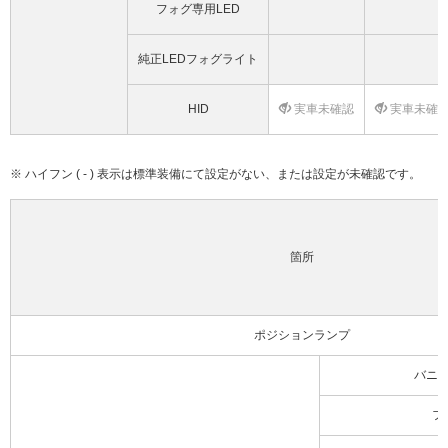
フォグ専用LED
純正LEDフォグライト
HID
実車未確認
実車未確
※ ハイフン ( - ) 表示は標準装備にて設定がない、または設定が未確認です。
箇所
ポジションランプ
バニ
フ