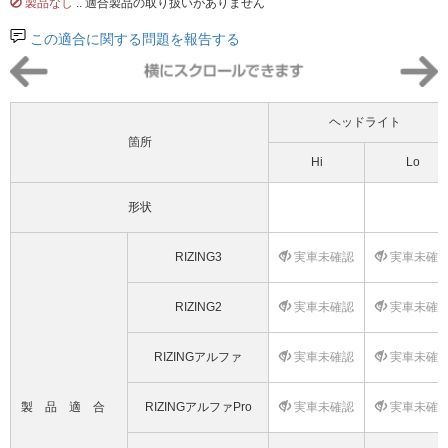
製品なし
.. 適合製品の取り扱いがありません
この適合に関する問題を報告する
ヘッドライト
箇所
Hi
Lo
形状
RIZING3
実車未確認
実車未確
RIZING2
実車未確認
実車未確
RIZINGアルファ
実車未確認
実車未確
製品適合
RIZINGアルファPro
実車未確認
実車未確