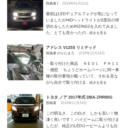
投稿者 I
2019年01月21日
最初はLEDデュアルフォグが気になって
いましたがHIDヘッドライトが2度目の球
切れをしたためRIZING2を入れてみまし
た。とても良かったの..
続きを見る
アドレス V125S リミテッド
投稿者 のりたまろ
2018年12月18日
・取り付けた商品 ＮＥＯＬ ＰＨ１１
・感想 ちょうどホームページに同一車
種の取付要領が載っていて、それを見な
がら自分で取り付けま..
続きを見る
トヨタ ノア 2017年式 DBA-ZRR80G
投稿者
2018年11月24日
この明るさ、この白さ、しかも安い！物
凄く良いです！ ハイビームに取り付けま
したが、純正のLEDロービームよりも白