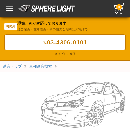
0
現在、AIが対応しております
時間外
適合確認・在庫確認・その他のご質問はお電話で
03-4306-0101
📞
タップして発信
適合トップ
車種適合検索