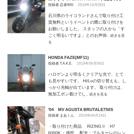
投稿者 忍者900
2019年10月09日
石川県のライコランドさんで取り付け工
賃無料というイベントの際に取り付けを
お願いしました。 スタッフの人から「す
ごく明るいですよ」とのお声掛..
続きを見
る
HONDA FAZE(MF11)
投稿者 T.A.K.E.
2019年06月08日
ハロゲンより明るくクリアな光で、とて
も見やすいです。 Hi/Loの切り替えも、し
っかり光軸が出ています。 取り付けは、
無加工ポン着けでし..
続きを見る
'04 MV AGUSTA BRUTALE750S
投稿者 まあくん
2019年04月24日
・取り付けた商品 RIZINGⅡ H7
6000K ・感想 配光：ブルターレのレン