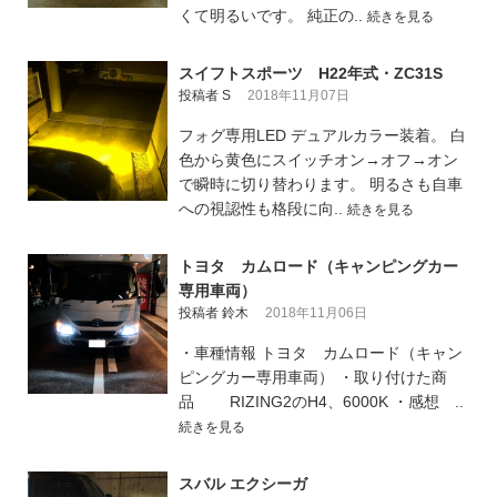
くて明るいです。 純正の..
続きを見る
スイフトスポーツ H22年式・ZC31S
投稿者 S
2018年11月07日
フォグ専用LED デュアルカラー装着。 白
色から黄色にスイッチオン→オフ→オン
で瞬時に切り替わります。 明るさも自車
への視認性も格段に向..
続きを見る
トヨタ カムロード（キャンピングカー
専用車両）
投稿者 鈴木
2018年11月06日
・車種情報 トヨタ カムロード（キャン
ピングカー専用車両） ・取り付けた商
品 RIZING2のH4、6000K ・感想 ..
続きを見る
スバル エクシーガ