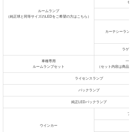
セ
ルームランプ
（純正球と同等サイズのLEDをご希望の方はこちら）
カーテシーラン
ラゲ
車種専用
一
ルームランプセット
（セット内容は商品
ライセンスランプ
バックランプ
純正LEDバックランプ
フ
ウインカー