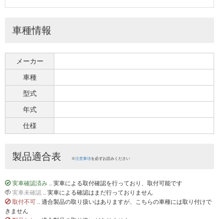
車種情報
メーカー
車種
型式
年式
仕様
製品適合表
※
注意事項
を必ずお読みください
実車確認済み
.. 実車による取付確認を行っており、取付可能です
実車未確認
.. 実車による確認はまだ行っておりません
取付不可
.. 適合製品の取り扱いはありますが、こちらの車種には取り付けで
きません