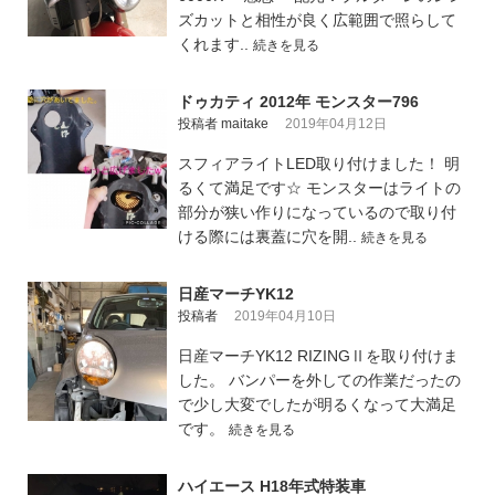
ズカットと相性が良く広範囲で照らして
くれます..
続きを見る
ドゥカティ 2012年 モンスター796
投稿者 maitake
2019年04月12日
スフィアライトLED取り付けました！ 明
るくて満足です☆ モンスターはライトの
部分が狭い作りになっているので取り付
ける際には裏蓋に穴を開..
続きを見る
日産マーチYK12
投稿者
2019年04月10日
日産マーチYK12 RIZINGⅡを取り付けま
した。 バンパーを外しての作業だったの
で少し大変でしたが明るくなって大満足
です。
続きを見る
ハイエース H18年式特装車