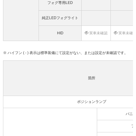
フォグ専用LED
純正LEDフォグライト
HID
実車未確認
実車未確
※ ハイフン ( - ) 表示は標準装備にて設定がない、または設定が未確認です。
箇所
ポジションランプ
バニ
フ