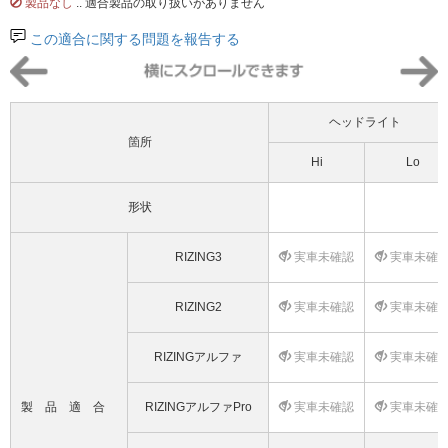
製品なし
.. 適合製品の取り扱いがありません
この適合に関する問題を報告する
ヘッドライト
箇所
Hi
Lo
形状
RIZING3
実車未確認
実車未確
RIZING2
実車未確認
実車未確
RIZINGアルファ
実車未確認
実車未確
製品適合
RIZINGアルファPro
実車未確認
実車未確