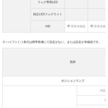
フォグ専用LED
純正LEDフォグライト
HID
実車未確認
実車未確
※ ハイフン ( - ) 表示は標準装備にて設定がない、または設定が未確認です。
箇所
ポジションランプ
バニ
フ