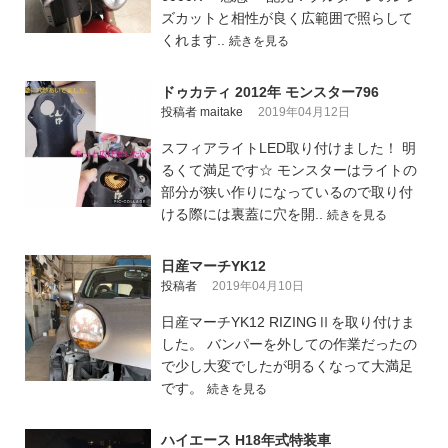
ズカットと相性が良く広範囲で照らして
くれます..
続きを見る
ドゥカティ 2012年 モンスター796
投稿者 maitake
2019年04月12日
スフィアライトLED取り付けました！ 明
るくて満足です☆ モンスターはライトの
部分が狭い作りになっているので取り付
ける際には裏蓋に穴を開..
続きを見る
日産マーチYK12
投稿者
2019年04月10日
日産マーチYK12 RIZINGⅡを取り付けま
した。 バンパーを外しての作業だったの
で少し大変でしたが明るくなって大満足
です。
続きを見る
ハイエース H18年式特装車