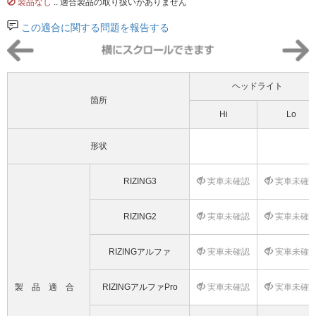
製品なし
.. 適合製品の取り扱いがありません
この適合に関する問題を報告する
ヘッドライト
箇所
Hi
Lo
形状
RIZING3
実車未確認
実車未確
RIZING2
実車未確認
実車未確
RIZINGアルファ
実車未確認
実車未確
製品適合
RIZINGアルファPro
実車未確認
実車未確