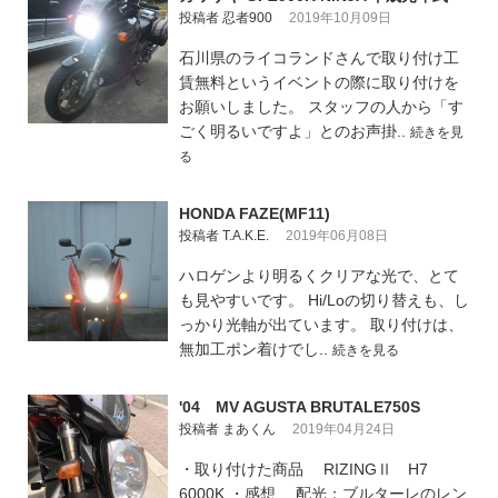
投稿者 忍者900
2019年10月09日
石川県のライコランドさんで取り付け工
賃無料というイベントの際に取り付けを
お願いしました。 スタッフの人から「す
ごく明るいですよ」とのお声掛..
続きを見
る
HONDA FAZE(MF11)
投稿者 T.A.K.E.
2019年06月08日
ハロゲンより明るくクリアな光で、とて
も見やすいです。 Hi/Loの切り替えも、し
っかり光軸が出ています。 取り付けは、
無加工ポン着けでし..
続きを見る
'04 MV AGUSTA BRUTALE750S
投稿者 まあくん
2019年04月24日
・取り付けた商品 RIZINGⅡ H7
6000K ・感想 配光：ブルターレのレン