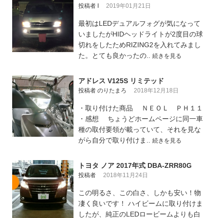
投稿者 I
2019年01月21日
最初はLEDデュアルフォグが気になって
いましたがHIDヘッドライトが2度目の球
切れをしたためRIZING2を入れてみまし
た。とても良かったの..
続きを見る
アドレス V125S リミテッド
投稿者 のりたまろ
2018年12月18日
・取り付けた商品 ＮＥＯＬ ＰＨ１１
・感想 ちょうどホームページに同一車
種の取付要領が載っていて、それを見な
がら自分で取り付けま..
続きを見る
トヨタ ノア 2017年式 DBA-ZRR80G
投稿者
2018年11月24日
この明るさ、この白さ、しかも安い！物
凄く良いです！ ハイビームに取り付けま
したが、純正のLEDロービームよりも白