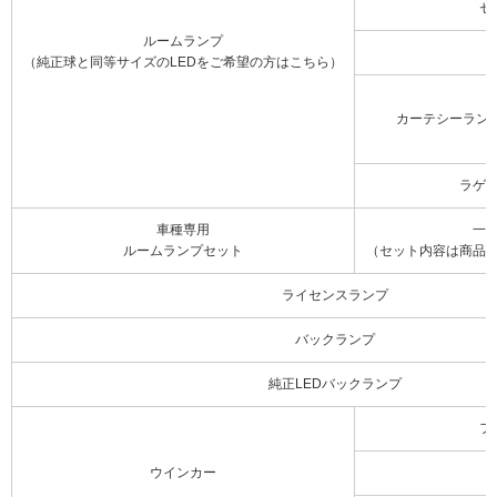
セ
ルームランプ
（純正球と同等サイズのLEDをご希望の方はこちら）
カーテシーラン
ラゲ
車種専用
一
ルームランプセット
（セット内容は商品
ライセンスランプ
バックランプ
純正LEDバックランプ
フ
ウインカー