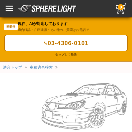
0
現在、AIが対応しております
時間外
適合確認・在庫確認・その他のご質問はお電話で
03-4306-0101
📞
タップして発信
適合トップ
車種適合検索