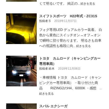
くて明るいです。 純正の..
続きを見る
スイフトスポーツ H22年式・ZC31S
投稿者 S
2018年11月07日
フォグ専用LED デュアルカラー装着。 白
色から黄色にスイッチオン→オフ→オン
で瞬時に切り替わります。 明るさも自車
への視認性も格段に向..
続きを見る
トヨタ カムロード（キャンピングカー
専用車両）
投稿者 鈴木
2018年11月06日
・車種情報 トヨタ カムロード（キャン
ピングカー専用車両） ・取り付けた商
品 RIZING2のH4、6000K ・感想 ..
続きを見る
スバル エクシーガ