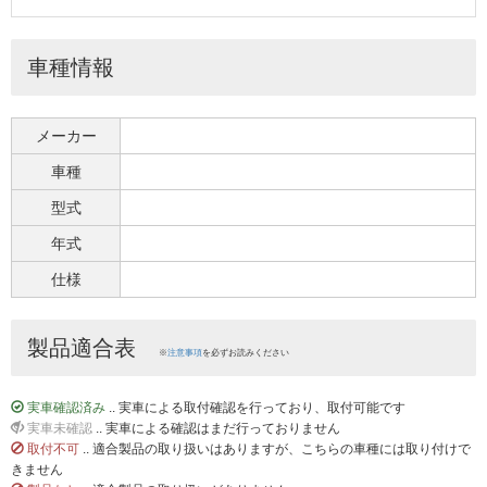
車種情報
メーカー
車種
型式
年式
仕様
製品適合表
※
注意事項
を必ずお読みください
実車確認済み
.. 実車による取付確認を行っており、取付可能です
実車未確認
.. 実車による確認はまだ行っておりません
取付不可
.. 適合製品の取り扱いはありますが、こちらの車種には取り付けで
きません