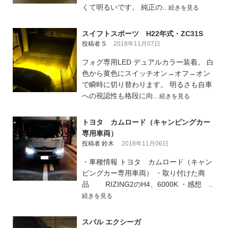
くて明るいです。 純正の..
続きを見る
スイフトスポーツ H22年式・ZC31S
投稿者 S
2018年11月07日
フォグ専用LED デュアルカラー装着。 白
色から黄色にスイッチオン→オフ→オン
で瞬時に切り替わります。 明るさも自車
への視認性も格段に向..
続きを見る
トヨタ カムロード（キャンピングカー
専用車両）
投稿者 鈴木
2018年11月06日
・車種情報 トヨタ カムロード（キャン
ピングカー専用車両） ・取り付けた商
品 RIZING2のH4、6000K ・感想 ..
続きを見る
スバル エクシーガ