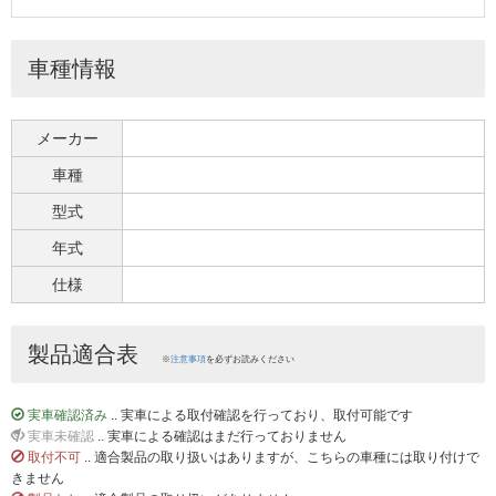
車種情報
メーカー
車種
型式
年式
仕様
製品適合表
※
注意事項
を必ずお読みください
実車確認済み
.. 実車による取付確認を行っており、取付可能です
実車未確認
.. 実車による確認はまだ行っておりません
取付不可
.. 適合製品の取り扱いはありますが、こちらの車種には取り付けで
きません