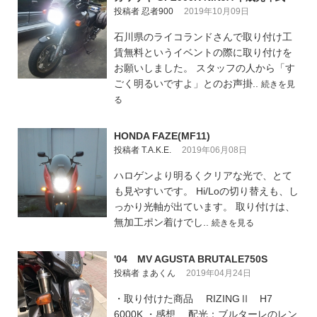
投稿者 忍者900
2019年10月09日
石川県のライコランドさんで取り付け工
賃無料というイベントの際に取り付けを
お願いしました。 スタッフの人から「す
ごく明るいですよ」とのお声掛..
続きを見
る
HONDA FAZE(MF11)
投稿者 T.A.K.E.
2019年06月08日
ハロゲンより明るくクリアな光で、とて
も見やすいです。 Hi/Loの切り替えも、し
っかり光軸が出ています。 取り付けは、
無加工ポン着けでし..
続きを見る
'04 MV AGUSTA BRUTALE750S
投稿者 まあくん
2019年04月24日
・取り付けた商品 RIZINGⅡ H7
6000K ・感想 配光：ブルターレのレン