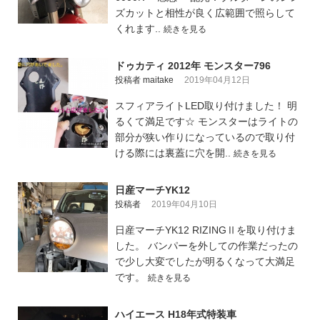
ズカットと相性が良く広範囲で照らして
くれます..
続きを見る
ドゥカティ 2012年 モンスター796
投稿者 maitake
2019年04月12日
スフィアライトLED取り付けました！ 明
るくて満足です☆ モンスターはライトの
部分が狭い作りになっているので取り付
ける際には裏蓋に穴を開..
続きを見る
日産マーチYK12
投稿者
2019年04月10日
日産マーチYK12 RIZINGⅡを取り付けま
した。 バンパーを外しての作業だったの
で少し大変でしたが明るくなって大満足
です。
続きを見る
ハイエース H18年式特装車