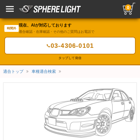
0
現在、AIが対応しております
時間外
適合確認・在庫確認・その他のご質問はお電話で
03-4306-0101
📞
タップして発信
適合トップ
車種適合検索