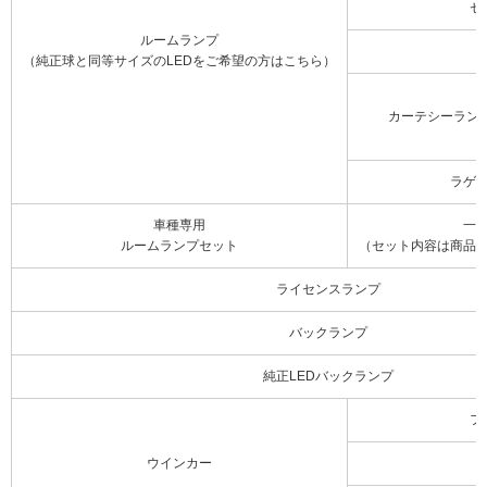
セ
ルームランプ
（純正球と同等サイズのLEDをご希望の方はこちら）
カーテシーラン
ラゲ
車種専用
一
ルームランプセット
（セット内容は商品
ライセンスランプ
バックランプ
純正LEDバックランプ
フ
ウインカー