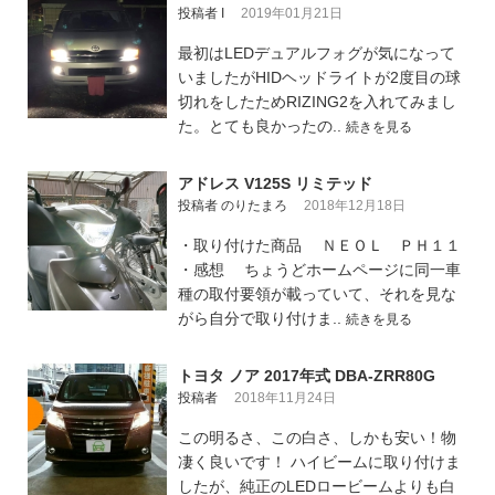
投稿者 I
2019年01月21日
最初はLEDデュアルフォグが気になって
いましたがHIDヘッドライトが2度目の球
切れをしたためRIZING2を入れてみまし
た。とても良かったの..
続きを見る
アドレス V125S リミテッド
投稿者 のりたまろ
2018年12月18日
・取り付けた商品 ＮＥＯＬ ＰＨ１１
・感想 ちょうどホームページに同一車
種の取付要領が載っていて、それを見な
がら自分で取り付けま..
続きを見る
トヨタ ノア 2017年式 DBA-ZRR80G
投稿者
2018年11月24日
この明るさ、この白さ、しかも安い！物
凄く良いです！ ハイビームに取り付けま
したが、純正のLEDロービームよりも白