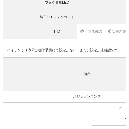
フォグ専用LED
純正LEDフォグライト
HID
実車未確認
実車未確
※ ハイフン ( - ) 表示は標準装備にて設定がない、または設定が未確認です。
箇所
ポジションランプ
バニ
フ