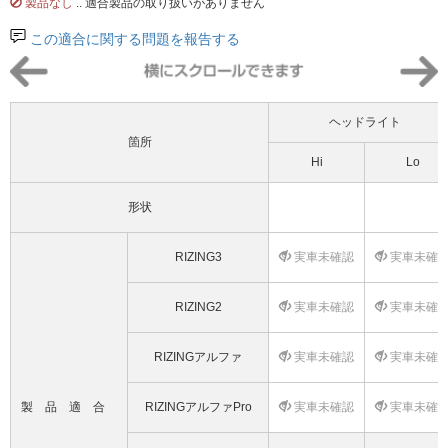
製品なし
.. 適合製品の取り扱いがありません
この適合に関する問題を報告する
ヘッドライト
箇所
Hi
Lo
形状
RIZING3
実車未確認
実車未確
RIZING2
実車未確認
実車未確
RIZINGアルファ
実車未確認
実車未確
製品適合
RIZINGアルファPro
実車未確認
実車未確