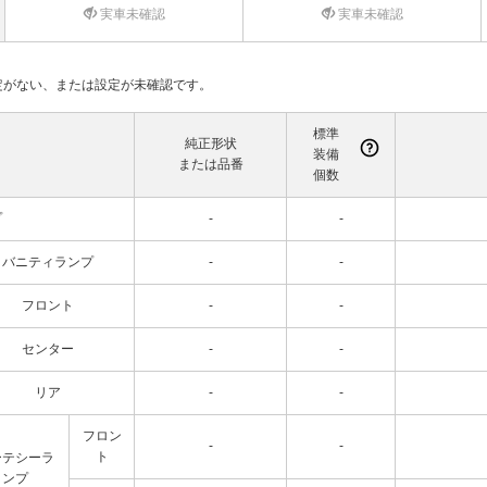
実車未確認
実車未確認
て設定がない、または設定が未確認です。
標準
純正形状
装備
または品番
個数
プ
-
-
バニティランプ
-
-
フロント
-
-
センター
-
-
リア
-
-
フロン
-
-
ト
ーテシーラ
ンプ