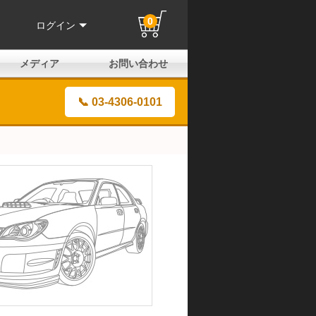
0
ログイン
メディア
お問い合わせ
はじめての方へ
よくある質問
電話でのお問い合わせ
メールお問い合わせ
全国取扱店
全国取付協力店
業販申請フォーム
製品保証申請のご案内
ユーザー登録（保証）
📞 03-4306-0101