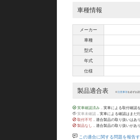
車種情報
メーカー
車種
型式
年式
仕様
製品適合表
※
注意事項
を必ずお読
実車確認済み
.. 実車による取付確
実車未確認
.. 実車による確認はま
取付不可
.. 適合製品の取り扱いは
製品なし
.. 適合製品の取り扱いがあ
この適合に関する問題を報告す