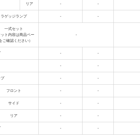
リア
-
-
ラゲッジランプ
-
-
一式セット
セット内容は商品ペー
-
をご確認ください）
プ
-
-
-
-
ンプ
-
-
フロント
-
-
サイド
-
-
リア
-
-
プ
-
-