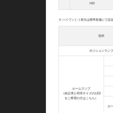
HID
※ ハイフン ( - ) 表示は標準装備に
箇所
ポジションラン
ルームランプ
（純正球と同等サイズのLED
をご希望の方はこちら）
カ