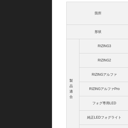
箇所
形状
RIZING3
RIZING2
RIZINGアルファ
製
品
RIZINGアルファPro
適
合
フォグ専用LED
純正LEDフォグライト