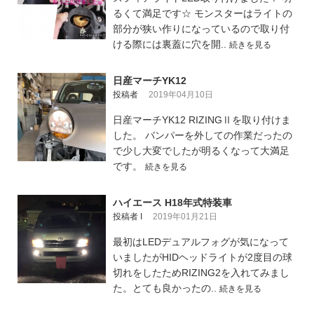
るくて満足です☆ モンスターはライトの
部分が狭い作りになっているので取り付
ける際には裏蓋に穴を開..
続きを見る
日産マーチYK12
投稿者
2019年04月10日
日産マーチYK12 RIZINGⅡを取り付けま
した。 バンパーを外しての作業だったの
で少し大変でしたが明るくなって大満足
です。
続きを見る
ハイエース H18年式特装車
投稿者 I
2019年01月21日
最初はLEDデュアルフォグが気になって
いましたがHIDヘッドライトが2度目の球
切れをしたためRIZING2を入れてみまし
た。とても良かったの..
続きを見る