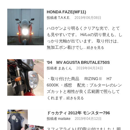
HONDA FAZE(MF11)
投稿者 T.A.K.E.
2019年06月08日
ハロゲンより明るくクリアな光で、とて
も見やすいです。 Hi/Loの切り替えも、し
っかり光軸が出ています。 取り付けは、
無加工ポン着けでし..
続きを見る
'04 MV AGUSTA BRUTALE750S
投稿者 まあくん
2019年04月24日
・取り付けた商品 RIZINGⅡ H7
6000K ・感想 配光：ブルターレのレン
ズカットと相性が良く広範囲で照らして
くれます..
続きを見る
ドゥカティ 2012年 モンスター796
投稿者 maitake
2019年04月12日
スフィアライトLED取り付けました！ 明