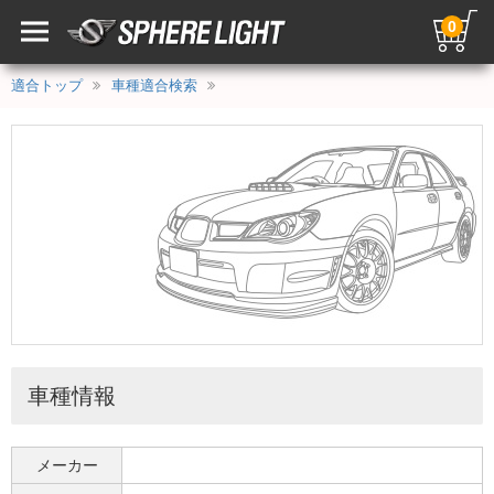
0
適合トップ
車種適合検索
車種情報
メーカー