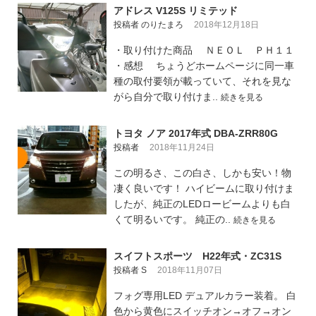
アドレス V125S リミテッド
投稿者 のりたまろ
2018年12月18日
・取り付けた商品 ＮＥＯＬ ＰＨ１１
・感想 ちょうどホームページに同一車
種の取付要領が載っていて、それを見な
がら自分で取り付けま..
続きを見る
トヨタ ノア 2017年式 DBA-ZRR80G
投稿者
2018年11月24日
この明るさ、この白さ、しかも安い！物
凄く良いです！ ハイビームに取り付けま
したが、純正のLEDロービームよりも白
くて明るいです。 純正の..
続きを見る
スイフトスポーツ H22年式・ZC31S
投稿者 S
2018年11月07日
フォグ専用LED デュアルカラー装着。 白
色から黄色にスイッチオン→オフ→オン