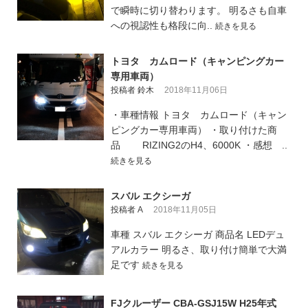
で瞬時に切り替わります。 明るさも自車
への視認性も格段に向..
続きを見る
トヨタ カムロード（キャンピングカー
専用車両）
投稿者 鈴木
2018年11月06日
・車種情報 トヨタ カムロード（キャン
ピングカー専用車両） ・取り付けた商
品 RIZING2のH4、6000K ・感想 ..
続きを見る
スバル エクシーガ
投稿者 A
2018年11月05日
車種 スバル エクシーガ 商品名 LEDデュ
アルカラー 明るさ、取り付け簡単で大満
足です
続きを見る
FJクルーザー CBA-GSJ15W H25年式