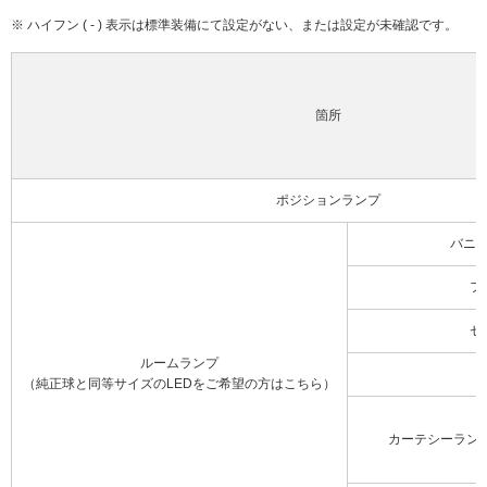
※ ハイフン ( - ) 表示は標準装備にて設定がない、または設定が未確認です。
箇所
ポジションランプ
バニ
フ
セ
ルームランプ
（純正球と同等サイズのLEDをご希望の方はこちら）
カーテシーラン