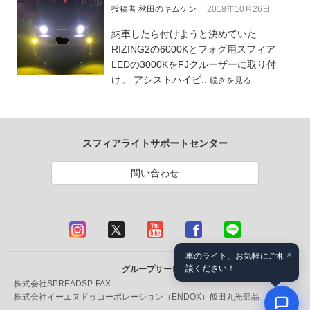
投稿者 秋田のキムケン
2018年10月26日
納車したら付けようと決めていた
RIZING2の6000Kとフォグ用スフィア
LEDの3000KをFJクルーザーに取り付
け。 アシストハイビ..
続きを見る
スフィアライトサポートセンター
問い合わせ
×
車のライト、お気軽にご相
談ください！
グループサービス
株式会社SPREAD
SP-FAX
株式会社イーエヌドゥコーポレーション（ENDOX）
飯田丸光部品