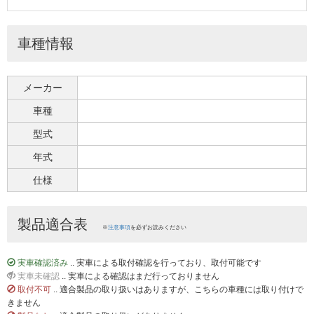
車種情報
メーカー
車種
型式
年式
仕様
製品適合表
※
注意事項
を必ずお読みください
実車確認済み
.. 実車による取付確認を行っており、取付可能です
実車未確認
.. 実車による確認はまだ行っておりません
取付不可
.. 適合製品の取り扱いはありますが、こちらの車種には取り付けで
きません