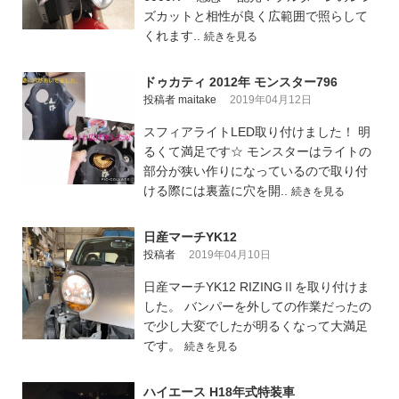
ズカットと相性が良く広範囲で照らして
くれます..
続きを見る
ドゥカティ 2012年 モンスター796
投稿者 maitake
2019年04月12日
スフィアライトLED取り付けました！ 明
るくて満足です☆ モンスターはライトの
部分が狭い作りになっているので取り付
ける際には裏蓋に穴を開..
続きを見る
日産マーチYK12
投稿者
2019年04月10日
日産マーチYK12 RIZINGⅡを取り付けま
した。 バンパーを外しての作業だったの
で少し大変でしたが明るくなって大満足
です。
続きを見る
ハイエース H18年式特装車