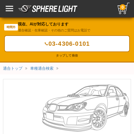
0
現在、AIが対応しております
時間外
適合確認・在庫確認・その他のご質問はお電話で
03-4306-0101
📞
タップして発信
適合トップ
車種適合検索