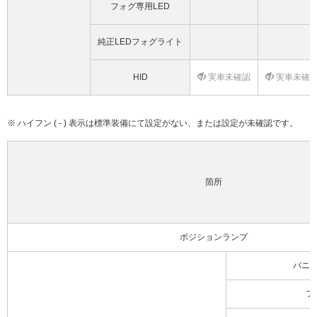
フォグ専用LED
純正LEDフォグライト
HID
実車未確認
実車未確
※ ハイフン ( - ) 表示は標準装備にて設定がない、または設定が未確認です。
箇所
ポジションランプ
バニ
フ