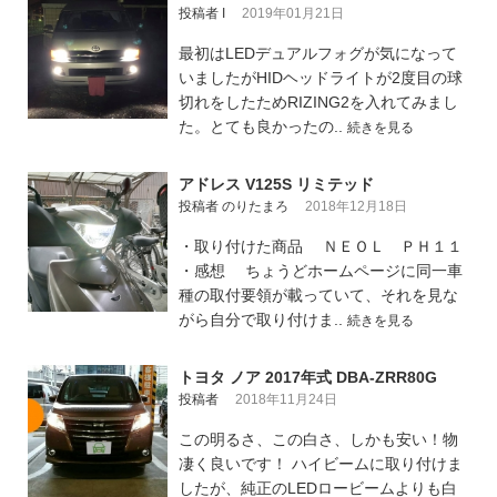
投稿者 I
2019年01月21日
最初はLEDデュアルフォグが気になって
いましたがHIDヘッドライトが2度目の球
切れをしたためRIZING2を入れてみまし
た。とても良かったの..
続きを見る
アドレス V125S リミテッド
投稿者 のりたまろ
2018年12月18日
・取り付けた商品 ＮＥＯＬ ＰＨ１１
・感想 ちょうどホームページに同一車
種の取付要領が載っていて、それを見な
がら自分で取り付けま..
続きを見る
トヨタ ノア 2017年式 DBA-ZRR80G
投稿者
2018年11月24日
この明るさ、この白さ、しかも安い！物
凄く良いです！ ハイビームに取り付けま
したが、純正のLEDロービームよりも白