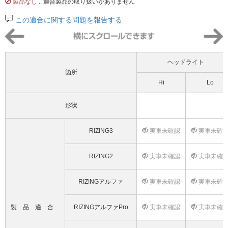
製品なし
.. 適合製品の取り扱いがありません
この適合に関する問題を報告する
ヘッドライト
箇所
Hi
Lo
形状
RIZING3
実車未確認
実車未確
RIZING2
実車未確認
実車未確
RIZINGアルファ
実車未確認
実車未確
製品適合
RIZINGアルファPro
実車未確認
実車未確