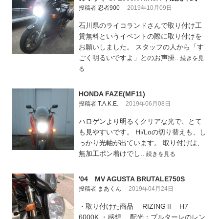
投稿者 忍者900
2019年10月09日
石川県のライコランドさんで取り付け工
賃無料というイベントの際に取り付けを
お願いしました。 スタッフの人から「す
ごく明るいですよ」とのお声掛..
続きを見
る
HONDA FAZE(MF11)
投稿者 T.A.K.E.
2019年06月08日
ハロゲンより明るくクリアな光で、とて
も見やすいです。 Hi/Loの切り替えも、し
っかり光軸が出ています。 取り付けは、
無加工ポン着けでし..
続きを見る
'04 MV AGUSTA BRUTALE750S
投稿者 まあくん
2019年04月24日
・取り付けた商品 RIZINGⅡ H7
6000K ・感想 配光：ブルターレのレン