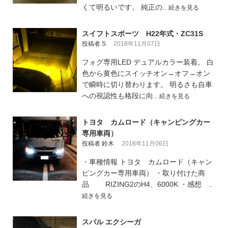
くて明るいです。 純正の..
続きを見る
スイフトスポーツ H22年式・ZC31S
投稿者 S
2018年11月07日
フォグ専用LED デュアルカラー装着。 白
色から黄色にスイッチオン→オフ→オン
で瞬時に切り替わります。 明るさも自車
への視認性も格段に向..
続きを見る
トヨタ カムロード（キャンピングカー
専用車両）
投稿者 鈴木
2018年11月06日
・車種情報 トヨタ カムロード（キャン
ピングカー専用車両） ・取り付けた商
品 RIZING2のH4、6000K ・感想 ..
続きを見る
スバル エクシーガ