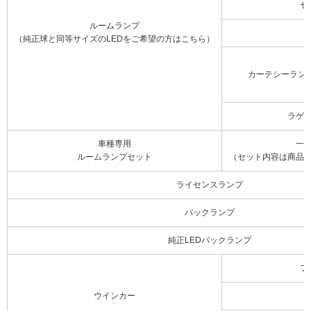
セ
ルームランプ
（純正球と同等サイズのLEDをご希望の方はこちら）
カーテシーラン
ラゲ
車種専用
一
ルームランプセット
（セット内容は商品
ライセンスランプ
バックランプ
純正LEDバックランプ
フ
ウインカー