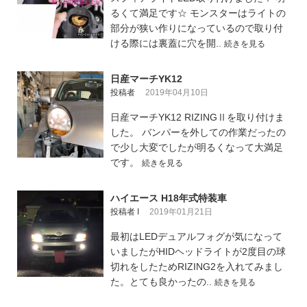
るくて満足です☆ モンスターはライトの
部分が狭い作りになっているので取り付
ける際には裏蓋に穴を開..
続きを見る
日産マーチYK12
投稿者
2019年04月10日
日産マーチYK12 RIZINGⅡを取り付けま
した。 バンパーを外しての作業だったの
で少し大変でしたが明るくなって大満足
です。
続きを見る
ハイエース H18年式特装車
投稿者 I
2019年01月21日
最初はLEDデュアルフォグが気になって
いましたがHIDヘッドライトが2度目の球
切れをしたためRIZING2を入れてみまし
た。とても良かったの..
続きを見る