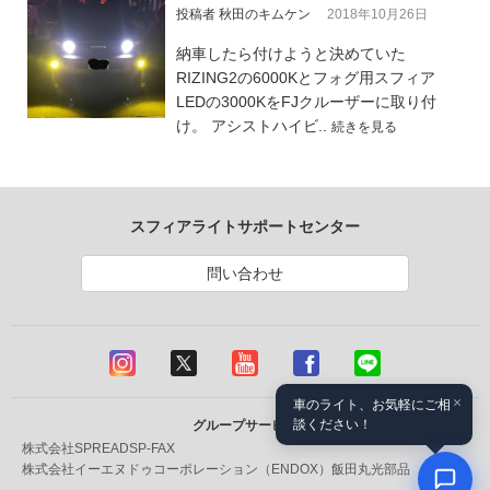
投稿者 秋田のキムケン
2018年10月26日
納車したら付けようと決めていた
RIZING2の6000Kとフォグ用スフィア
LEDの3000KをFJクルーザーに取り付
け。 アシストハイビ..
続きを見る
スフィアライトサポートセンター
問い合わせ
×
車のライト、お気軽にご相
談ください！
グループサービス
株式会社SPREAD
SP-FAX
株式会社イーエヌドゥコーポレーション（ENDOX）
飯田丸光部品