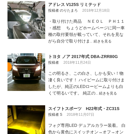
アドレス V125S リミテッド
投稿者 のりたまろ
2018年12月18日
・取り付けた商品 ＮＥＯＬ ＰＨ１１
・感想 ちょうどホームページに同一車
種の取付要領が載っていて、それを見な
がら自分で取り付けま..
続きを見る
トヨタ ノア 2017年式 DBA-ZRR80G
投稿者
2018年11月24日
この明るさ、この白さ、しかも安い！物
凄く良いです！ ハイビームに取り付けま
したが、純正のLEDロービームよりも白
くて明るいです。 純正の..
続きを見る
スイフトスポーツ H22年式・ZC31S
投稿者 S
2018年11月07日
フォグ専用LED デュアルカラー装着。 白
色から黄色にスイッチオン→オフ→オン