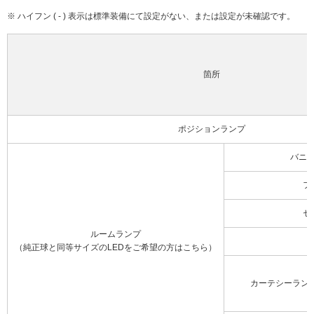
※ ハイフン ( - ) 表示は標準装備にて設定がない、または設定が未確認です。
箇所
ポジションランプ
バニ
フ
セ
ルームランプ
（純正球と同等サイズのLEDをご希望の方はこちら）
カーテシーラン