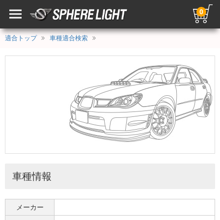
0
適合トップ
車種適合検索
車種情報
メーカー