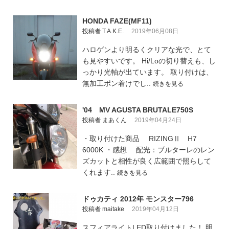
HONDA FAZE(MF11)
投稿者 T.A.K.E.
2019年06月08日
ハロゲンより明るくクリアな光で、とて
も見やすいです。 Hi/Loの切り替えも、し
っかり光軸が出ています。 取り付けは、
無加工ポン着けでし..
続きを見る
'04 MV AGUSTA BRUTALE750S
投稿者 まあくん
2019年04月24日
・取り付けた商品 RIZINGⅡ H7
6000K ・感想 配光：ブルターレのレン
ズカットと相性が良く広範囲で照らして
くれます..
続きを見る
ドゥカティ 2012年 モンスター796
投稿者 maitake
2019年04月12日
スフィアライトLED取り付けました！ 明