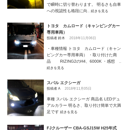
で瞬時に切り替わります。 明るさも自車
への視認性も格段に向..
続きを見る
トヨタ カムロード（キャンピングカー
専用車両）
投稿者 鈴木
2018年11月06日
・車種情報 トヨタ カムロード（キャン
ピングカー専用車両） ・取り付けた商
品 RIZING2のH4、6000K ・感想 ..
続きを見る
スバル エクシーガ
投稿者 A
2018年11月05日
車種 スバル エクシーガ 商品名 LEDデュ
アルカラー 明るさ、取り付け簡単で大満
足です
続きを見る
FJクルーザー CBA-GSJ15W H25年式