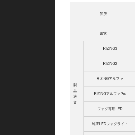
箇所
形状
RIZING3
RIZING2
RIZINGアルファ
製
品
RIZINGアルファPro
適
合
フォグ専用LED
純正LEDフォグライト