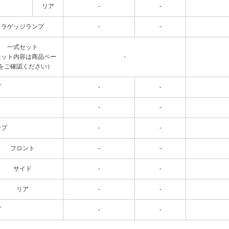
リア
-
-
ラゲッジランプ
-
-
一式セット
セット内容は商品ペー
-
をご確認ください）
プ
-
-
-
-
ンプ
-
-
フロント
-
-
サイド
-
-
リア
-
-
プ
-
-