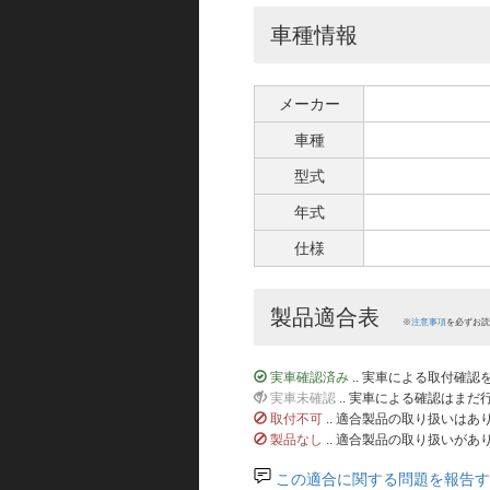
車種情報
メーカー
車種
型式
年式
仕様
製品適合表
※
注意事項
を必ずお読
実車確認済み
.. 実車による取付確
実車未確認
.. 実車による確認はま
取付不可
.. 適合製品の取り扱いは
製品なし
.. 適合製品の取り扱いがあ
この適合に関する問題を報告す