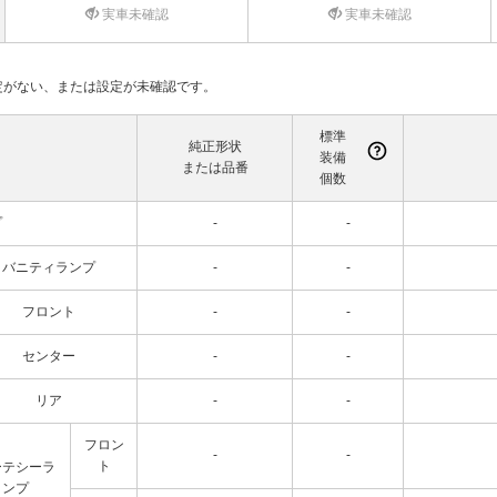
実車未確認
実車未確認
て設定がない、または設定が未確認です。
標準
純正形状
装備
または品番
個数
プ
-
-
バニティランプ
-
-
フロント
-
-
センター
-
-
リア
-
-
フロン
-
-
ト
ーテシーラ
ンプ