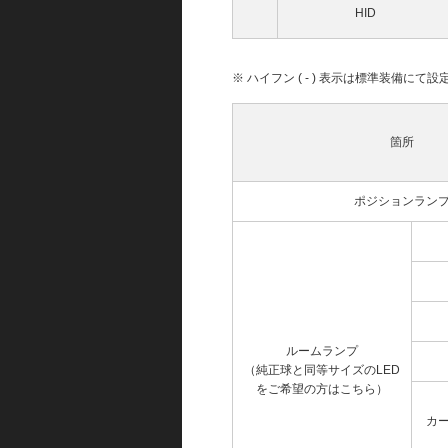
HID
※ ハイフン ( - ) 表示は標準装備に
箇所
ポジションラン
ルームランプ
（純正球と同等サイズのLED
をご希望の方はこちら）
カ