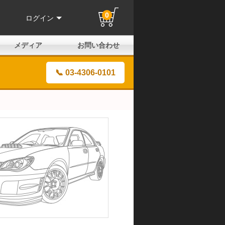
0
ログイン
メディア
お問い合わせ
はじめての方へ
よくある質問
電話でのお問い合わせ
メールお問い合わせ
全国取扱店
全国取付協力店
業販申請フォーム
製品保証申請のご案内
ユーザー登録（保証）
📞 03-4306-0101