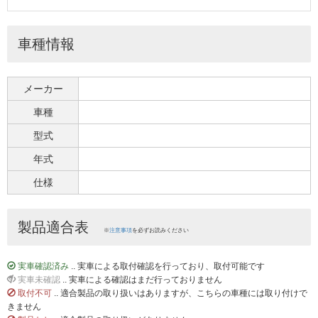
車種情報
メーカー
車種
型式
年式
仕様
製品適合表
※
注意事項
を必ずお読みください
実車確認済み
.. 実車による取付確認を行っており、取付可能です
実車未確認
.. 実車による確認はまだ行っておりません
取付不可
.. 適合製品の取り扱いはありますが、こちらの車種には取り付けで
きません