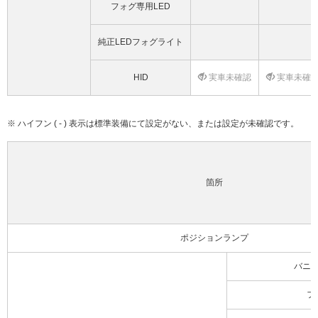
フォグ専用LED
純正LEDフォグライト
HID
実車未確認
実車未確
※ ハイフン ( - ) 表示は標準装備にて設定がない、または設定が未確認です。
箇所
ポジションランプ
バニ
フ