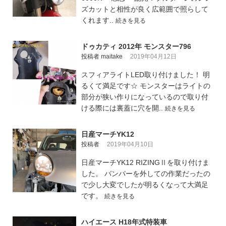
ズカットと相性が良く広範囲で照らして
くれます..
続きを見る
ドゥカティ 2012年 モンスター796
投稿者 maitake
2019年04月12日
スフィアライトLED取り付けました！ 明
るくて満足です☆ モンスターはライトの
部分が狭い作りになっているので取り付
ける際には裏蓋に穴を開..
続きを見る
日産マーチYK12
投稿者
2019年04月10日
日産マーチYK12 RIZINGⅡを取り付けま
した。 バンパーを外しての作業だったの
で少し大変でしたが明るくなって大満足
です。
続きを見る
ハイエース H18年式特装車