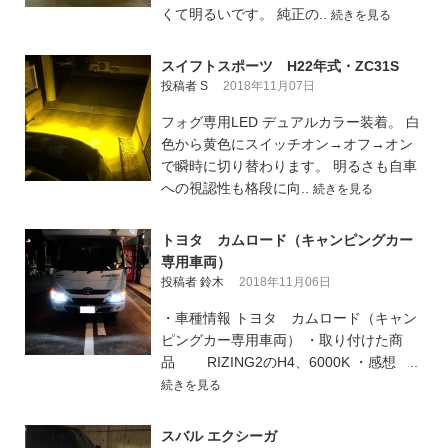
くて明るいです。 純正の..
続きを見る
スイフトスポーツ H22年式・ZC31S
投稿者 S
2018年11月07日
フォグ専用LED デュアルカラー装着。 白
色から黄色にスイッチオン→オフ→オン
で瞬時に切り替わります。 明るさも自車
への視認性も格段に向..
続きを見る
トヨタ カムロード（キャンピングカー
専用車両）
投稿者 鈴木
2018年11月06日
・車種情報 トヨタ カムロード（キャン
ピングカー専用車両） ・取り付けた商
品 RIZING2のH4、6000K ・感想 ..
続きを見る
スバル エクシーガ