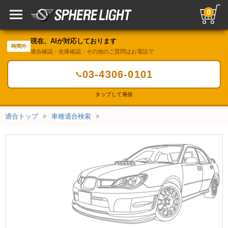
0
現在、AIが対応しております
時間外
適合確認・在庫確認・その他のご質問はお電話で
03-4306-0101
📞
タップして発信
適合トップ
車種適合検索