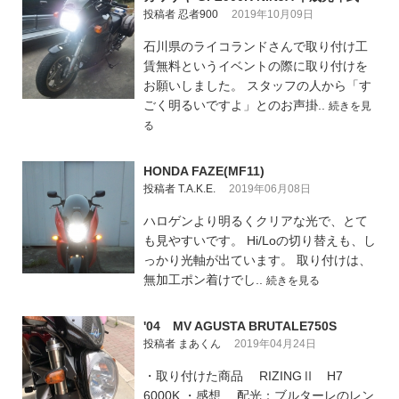
投稿者 忍者900
2019年10月09日
石川県のライコランドさんで取り付け工
賃無料というイベントの際に取り付けを
お願いしました。 スタッフの人から「す
ごく明るいですよ」とのお声掛..
続きを見
る
HONDA FAZE(MF11)
投稿者 T.A.K.E.
2019年06月08日
ハロゲンより明るくクリアな光で、とて
も見やすいです。 Hi/Loの切り替えも、し
っかり光軸が出ています。 取り付けは、
無加工ポン着けでし..
続きを見る
'04 MV AGUSTA BRUTALE750S
投稿者 まあくん
2019年04月24日
・取り付けた商品 RIZINGⅡ H7
6000K ・感想 配光：ブルターレのレン