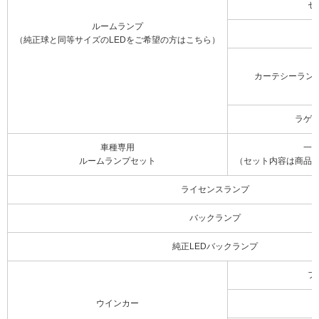
セ
ルームランプ
（純正球と同等サイズのLEDをご希望の方はこちら）
カーテシーラン
ラゲ
車種専用
一
ルームランプセット
（セット内容は商品
ライセンスランプ
バックランプ
純正LEDバックランプ
フ
ウインカー