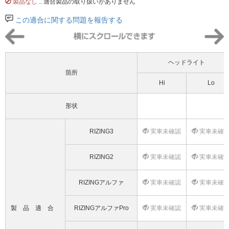
製品なし
.. 適合製品の取り扱いがありません
この適合に関する問題を報告する
ヘッドライト
箇所
Hi
Lo
形状
RIZING3
実車未確認
実車未確
RIZING2
実車未確認
実車未確
RIZINGアルファ
実車未確認
実車未確
製品適合
RIZINGアルファPro
実車未確認
実車未確