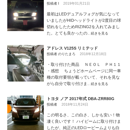
投稿者 I
2019年01月21日
最初はLEDデュアルフォグが気になって
いましたがHIDヘッドライトが2度目の球
切れをしたためRIZING2を入れてみまし
た。とても良かったの..
続きを見る
アドレス V125S リミテッド
投稿者 のりたまろ
2018年12月18日
・取り付けた商品 ＮＥＯＬ ＰＨ１１
・感想 ちょうどホームページに同一車
種の取付要領が載っていて、それを見な
がら自分で取り付けま..
続きを見る
トヨタ ノア 2017年式 DBA-ZRR80G
投稿者
2018年11月24日
この明るさ、この白さ、しかも安い！物
凄く良いです！ ハイビームに取り付けま
したが、純正のLEDロービームよりも白