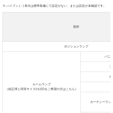
※ ハイフン ( - ) 表示は標準装備にて設定がない、または設定が未確認です。
箇所
ポジションランプ
バニ
フ
セ
ルームランプ
（純正球と同等サイズのLEDをご希望の方はこちら）
カーテシーラン