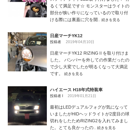
るくて満足です☆ モンスターはライトの
部分が狭い作りになっているので取り付
ける際には裏蓋に穴を開..
続きを見る
日産マーチYK12
投稿者
2019年04月10日
日産マーチYK12 RIZINGⅡを取り付けま
した。 バンパーを外しての作業だったの
で少し大変でしたが明るくなって大満足
です。
続きを見る
ハイエース H18年式特装車
投稿者 I
2019年01月21日
最初はLEDデュアルフォグが気になって
いましたがHIDヘッドライトが2度目の球
切れをしたためRIZING2を入れてみまし
た。とても良かったの..
続きを見る