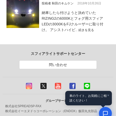
投稿者 秋田のキムケン
2018年10月26日
納車したら付けようと決めていた
RIZING2の6000Kとフォグ用スフィア
LEDの3000KをFJクルーザーに取り付
け。 アシストハイビ..
続きを見る
スフィアライトサポートセンター
問い合わせ
×
車のライト、お気軽にご相
談ください！
グループサービス
株式会社SPREAD
SP-FAX
株式会社イーエヌドゥコーポレーション（ENDOX）
飯田丸光部品