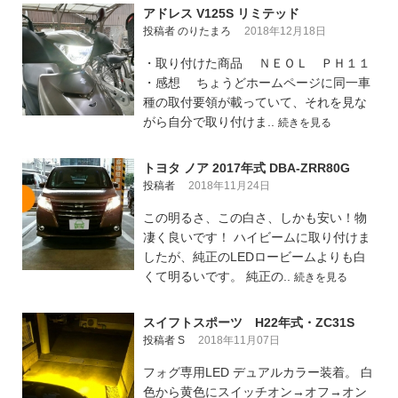
アドレス V125S リミテッド
投稿者 のりたまろ
2018年12月18日
・取り付けた商品 ＮＥＯＬ ＰＨ１１
・感想 ちょうどホームページに同一車
種の取付要領が載っていて、それを見な
がら自分で取り付けま..
続きを見る
トヨタ ノア 2017年式 DBA-ZRR80G
投稿者
2018年11月24日
この明るさ、この白さ、しかも安い！物
凄く良いです！ ハイビームに取り付けま
したが、純正のLEDロービームよりも白
くて明るいです。 純正の..
続きを見る
スイフトスポーツ H22年式・ZC31S
投稿者 S
2018年11月07日
フォグ専用LED デュアルカラー装着。 白
色から黄色にスイッチオン→オフ→オン