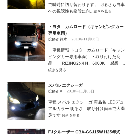
で瞬時に切り替わります。 明るさも自車
への視認性も格段に向..
続きを見る
トヨタ カムロード（キャンピングカー
専用車両）
投稿者 鈴木
2018年11月06日
・車種情報 トヨタ カムロード（キャン
ピングカー専用車両） ・取り付けた商
品 RIZING2のH4、6000K ・感想 ..
続きを見る
スバル エクシーガ
投稿者 A
2018年11月05日
車種 スバル エクシーガ 商品名 LEDデュ
アルカラー 明るさ、取り付け簡単で大満
足です
続きを見る
FJクルーザー CBA-GSJ15W H25年式