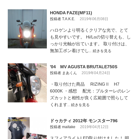
HONDA FAZE(MF11)
投稿者 T.A.K.E.
2019年06月08日
ハロゲンより明るくクリアな光で、とて
も見やすいです。 Hi/Loの切り替えも、し
っかり光軸が出ています。 取り付けは、
無加工ポン着けでし..
続きを見る
'04 MV AGUSTA BRUTALE750S
投稿者 まあくん
2019年04月24日
・取り付けた商品 RIZINGⅡ H7
6000K ・感想 配光：ブルターレのレン
ズカットと相性が良く広範囲で照らして
くれます..
続きを見る
ドゥカティ 2012年 モンスター796
投稿者 maitake
2019年04月12日
スフィアライトLED取り付けました！ 明