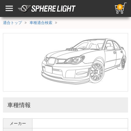
0
適合トップ
車種適合検索
車種情報
メーカー