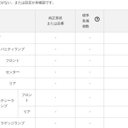
て設定がない、または設定が未確認です。
標準
純正形状
装備
または品番
個数
プ
-
-
バニティランプ
-
-
フロント
-
-
センター
-
-
リア
-
-
フロン
-
-
ト
ーテシーラ
ンプ
リア
-
-
ラゲッジランプ
-
-