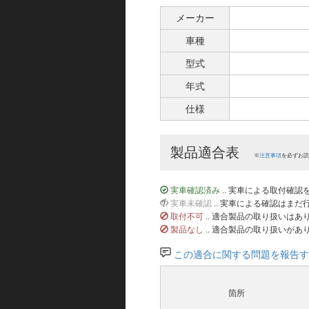
メーカー
車種
型式
年式
仕様
製品適合表
※
注意事項
を必ずお読
実車確認済み
.. 実車による取付確
実車未確認
.. 実車による確認はま
取付不可
.. 適合製品の取り扱いは
製品なし
.. 適合製品の取り扱いがあ
この適合に関する問題を報告す
箇所