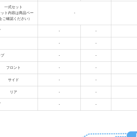
一式セット
セット内容は商品ペー
-
をご確認ください）
プ
-
-
-
-
ンプ
-
-
フロント
-
-
サイド
-
-
リア
-
-
プ
-
-