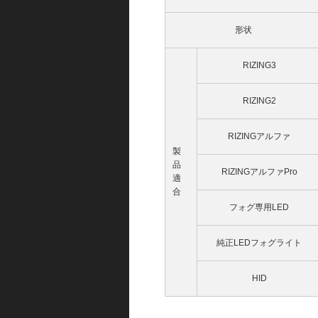
形状
RIZING3
RIZING2
RIZINGアルファ
製
品
RIZINGアルファPro
適
合
フォグ専用LED
純正LEDフォグライト
HID