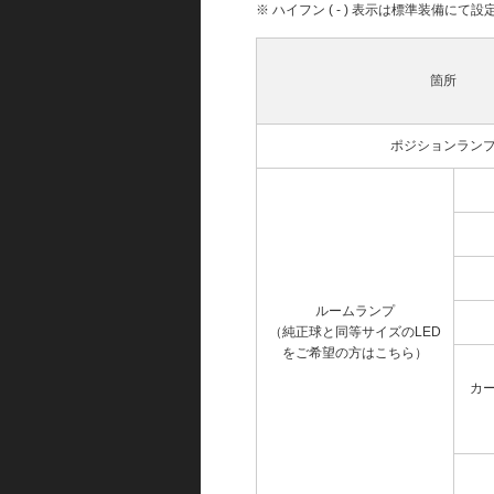
※ ハイフン ( - ) 表示は標準装備に
箇所
ポジションラン
ルームランプ
（純正球と同等サイズのLED
をご希望の方はこちら）
カ