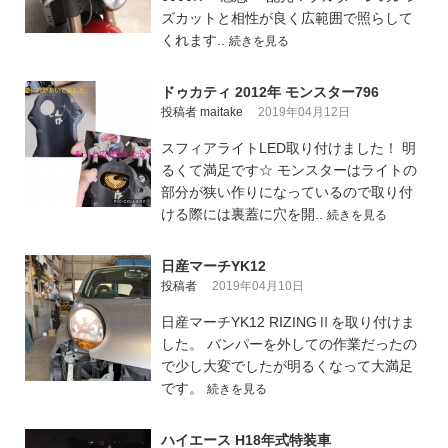
ズカットと相性が良く広範囲で照らして
くれます..
続きを見る
ドゥカティ 2012年 モンスター796
投稿者 maitake
2019年04月12日
スフィアライトLED取り付けました！ 明
るくて満足です☆ モンスターはライトの
部分が狭い作りになっているので取り付
ける際には裏蓋に穴を開..
続きを見る
日産マーチYK12
投稿者
2019年04月10日
日産マーチYK12 RIZINGⅡを取り付けま
した。 バンパーを外しての作業だったの
で少し大変でしたが明るくなって大満足
です。
続きを見る
ハイエース H18年式特装車