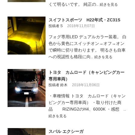
くて明るいです。 純正の..
続きを見る
スイフトスポーツ H22年式・ZC31S
投稿者 S
2018年11月07日
フォグ専用LED デュアルカラー装着。 白
色から黄色にスイッチオン→オフ→オン
で瞬時に切り替わります。 明るさも自車
への視認性も格段に向..
続きを見る
トヨタ カムロード（キャンピングカー
専用車両）
投稿者 鈴木
2018年11月06日
・車種情報 トヨタ カムロード（キャン
ピングカー専用車両） ・取り付けた商
品 RIZING2のH4、6000K ・感想 ..
続きを見る
スバル エクシーガ