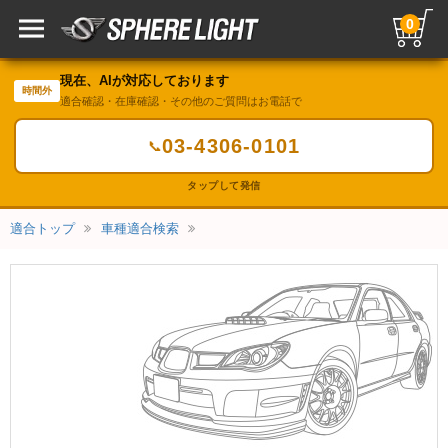
0
現在、AIが対応しております
時間外
適合確認・在庫確認・その他のご質問はお電話で
03-4306-0101
📞
タップして発信
適合トップ
車種適合検索