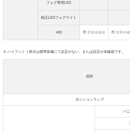
フォグ専用LED
純正LEDフォグライト
HID
実車未確認
実車未確
※ ハイフン ( - ) 表示は標準装備にて設定がない、または設定が未確認です。
箇所
ポジションランプ
バニ
フ