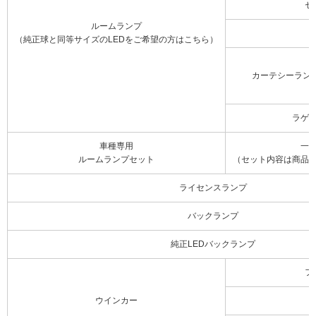
セ
ルームランプ
（純正球と同等サイズのLEDをご希望の方はこちら）
カーテシーラン
ラゲ
車種専用
一
ルームランプセット
（セット内容は商品
ライセンスランプ
バックランプ
純正LEDバックランプ
フ
ウインカー