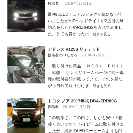
投稿者 I
2019年01月21日
最初はLEDデュアルフォグが気になって
いましたがHIDヘッドライトが2度目の球
切れをしたためRIZING2を入れてみまし
た。とても良かったの..
続きを見る
アドレス V125S リミテッド
投稿者 のりたまろ
2018年12月18日
・取り付けた商品 ＮＥＯＬ ＰＨ１１
・感想 ちょうどホームページに同一車
種の取付要領が載っていて、それを見な
がら自分で取り付けま..
続きを見る
トヨタ ノア 2017年式 DBA-ZRR80G
投稿者
2018年11月24日
この明るさ、この白さ、しかも安い！物
凄く良いです！ ハイビームに取り付けま
したが、純正のLEDロービームよりも白