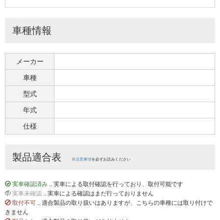
車種情報
メーカー
車種
型式
年式
仕様
製品適合表
※
注意事項
を必ずお読みください
実車確認済み
.. 実車による取付確認を行っており、取付可能です
実車未確認
.. 実車による確認はまだ行っておりません
取付不可
.. 適合製品の取り扱いはありますが、こちらの車種には取り付けで
きません