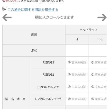
製品なし
.. 適合製品の取り扱いがありません
この適合に関する問題を報告する
ヘッドライト
箇所
Hi
Lo
形状
RIZING3
実車未確認
実車未確
RIZING2
実車未確認
実車未確
RIZINGアルファ
実車未確認
実車未確
製品適合
RIZINGアルファPro
実車未確認
実車未確