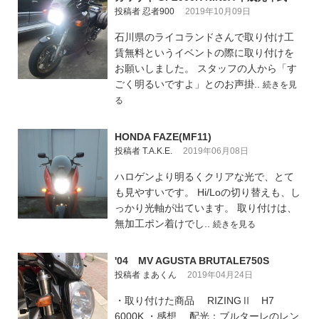
投稿者 忍者900
2019年10月09日
石川県のライコランドさんで取り付け工
賃無料というイベントの際に取り付けを
お願いしました。 スタッフの人から「す
ごく明るいですよ」とのお声掛..
続きを見
る
HONDA FAZE(MF11)
投稿者 T.A.K.E.
2019年06月08日
ハロゲンより明るくクリアな光で、とて
も見やすいです。 Hi/Loの切り替えも、し
っかり光軸が出ています。 取り付けは、
無加工ポン着けでし..
続きを見る
'04 MV AGUSTA BRUTALE750S
投稿者 まあくん
2019年04月24日
・取り付けた商品 RIZINGⅡ H7
6000K ・感想 配光：ブルターレのレン