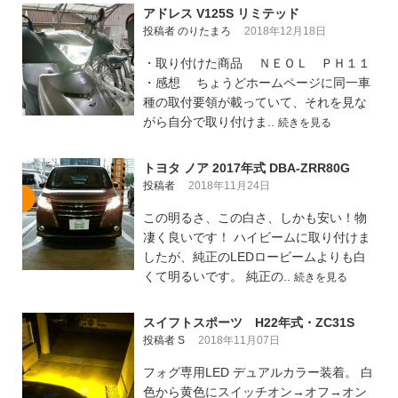
アドレス V125S リミテッド
投稿者 のりたまろ
2018年12月18日
・取り付けた商品 ＮＥＯＬ ＰＨ１１
・感想 ちょうどホームページに同一車
種の取付要領が載っていて、それを見な
がら自分で取り付けま..
続きを見る
トヨタ ノア 2017年式 DBA-ZRR80G
投稿者
2018年11月24日
この明るさ、この白さ、しかも安い！物
凄く良いです！ ハイビームに取り付けま
したが、純正のLEDロービームよりも白
くて明るいです。 純正の..
続きを見る
スイフトスポーツ H22年式・ZC31S
投稿者 S
2018年11月07日
フォグ専用LED デュアルカラー装着。 白
色から黄色にスイッチオン→オフ→オン