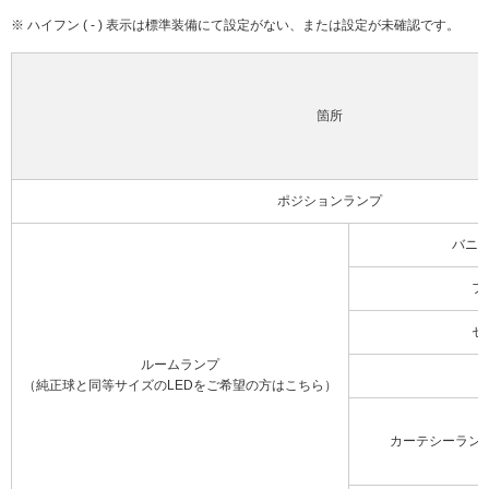
※ ハイフン ( - ) 表示は標準装備にて設定がない、または設定が未確認です。
箇所
ポジションランプ
バニ
フ
セ
ルームランプ
（純正球と同等サイズのLEDをご希望の方はこちら）
カーテシーラン