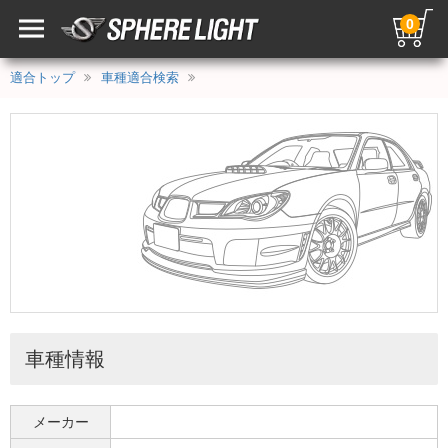
0
適合トップ
車種適合検索
車種情報
メーカー