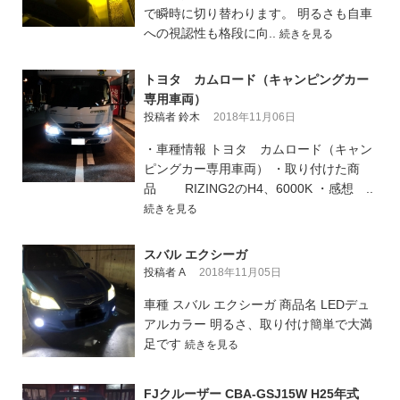
で瞬時に切り替わります。 明るさも自車
への視認性も格段に向..
続きを見る
トヨタ カムロード（キャンピングカー
専用車両）
投稿者 鈴木
2018年11月06日
・車種情報 トヨタ カムロード（キャン
ピングカー専用車両） ・取り付けた商
品 RIZING2のH4、6000K ・感想 ..
続きを見る
スバル エクシーガ
投稿者 A
2018年11月05日
車種 スバル エクシーガ 商品名 LEDデュ
アルカラー 明るさ、取り付け簡単で大満
足です
続きを見る
FJクルーザー CBA-GSJ15W H25年式