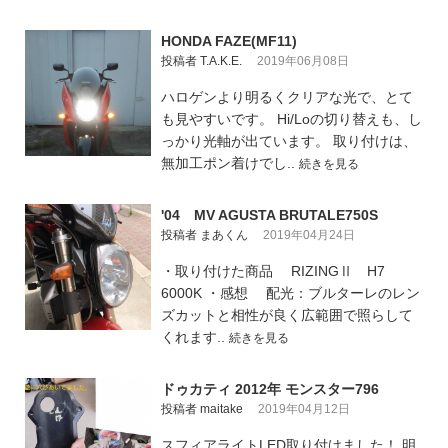
HONDA FAZE(MF11)
投稿者 T.A.K.E.
2019年06月08日
ハロゲンより明るくクリアな光で、とて
も見やすいです。 Hi/Loの切り替えも、し
っかり光軸が出ています。 取り付けは、
無加工ポン着けでし..
続きを見る
'04 MV AGUSTA BRUTALE750S
投稿者 まあくん
2019年04月24日
・取り付けた商品 RIZINGⅡ H7
6000K ・感想 配光：ブルターレのレン
ズカットと相性が良く広範囲で照らして
くれます..
続きを見る
ドゥカティ 2012年 モンスター796
投稿者 maitake
2019年04月12日
スフィアライトLED取り付けました！ 明