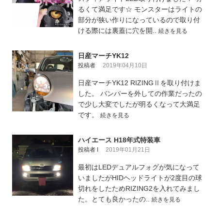
るくて満足です☆ モンスターはライトの
部分が狭い作りになっているので取り付
ける際には裏蓋に穴を開..
続きを見る
日産マーチYK12
投稿者
2019年04月10日
日産マーチYK12 RIZINGⅡを取り付けま
した。 バンパーを外しての作業だったの
で少し大変でしたが明るくなって大満足
です。
続きを見る
ハイエース H18年式特装車
投稿者 I
2019年01月21日
最初はLEDデュアルフォグが気になって
いましたがHIDヘッドライトが2度目の球
切れをしたためRIZING2を入れてみまし
た。とても良かったの..
続きを見る