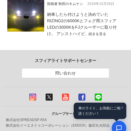
投稿者 秋田のキムケン
2018年10月26日
納車したら付けようと決めていた
RIZING2の6000Kとフォグ用スフィア
LEDの3000KをFJクルーザーに取り付
け。 アシストハイビ..
続きを見る
スフィアライトサポートセンター
問い合わせ
×
車のライト、お気軽にご相
談ください！
グループサービス
株式会社SPREAD
SP-FAX
株式会社イーエヌドゥコーポレーション（ENDOX）
飯田丸光部品