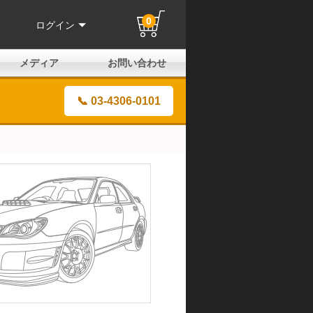
0
ログイン
メディア
お問い合わせ
はじめての方へ
よくある質問
電話でのお問い合わせ
メールお問い合わせ
全国取扱店
全国取付協力店
業販申請フォーム
製品保証申請のご案内
ユーザー登録（保証）
📞 03-4306-0101