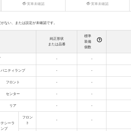
実車未確認
実車未確認
て設定がない、または設定が未確認です。
標準
純正形状
装備
または品番
個数
プ
-
-
バニティランプ
-
-
フロント
-
-
センター
-
-
リア
-
-
フロン
-
-
ト
ーテシーラ
ンプ