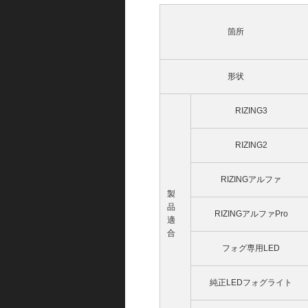
箇所
形状
RIZING3
RIZING2
RIZINGアルファ
製
品
RIZINGアルファPro
適
合
フォグ専用LED
純正LEDフォグライト