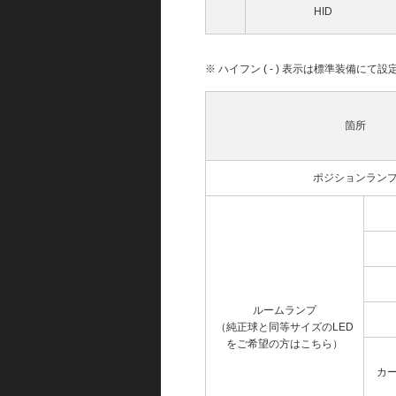
HID
※ ハイフン ( - ) 表示は標準装備に
箇所
ポジションラン
ルームランプ
（純正球と同等サイズのLED
をご希望の方はこちら）
カ