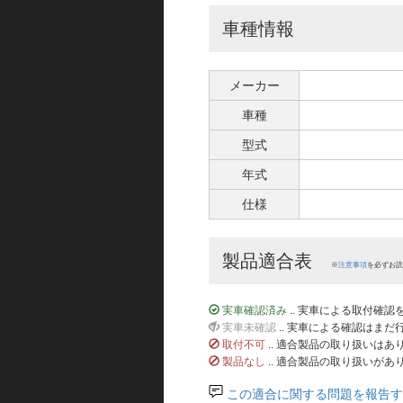
車種情報
メーカー
車種
型式
年式
仕様
製品適合表
※
注意事項
を必ずお読
実車確認済み
.. 実車による取付確
実車未確認
.. 実車による確認はま
取付不可
.. 適合製品の取り扱いは
製品なし
.. 適合製品の取り扱いがあ
この適合に関する問題を報告す