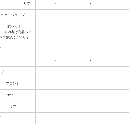
リア
-
-
ラゲッジランプ
-
-
一式セット
セット内容は商品ペー
-
をご確認ください）
プ
-
-
-
-
ンプ
-
-
フロント
-
-
サイド
-
-
リア
-
-
プ
-
-