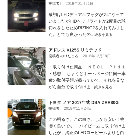
投稿者 I
2019年01月21日
最初はLEDデュアルフォグが気になって
いましたがHIDヘッドライトが2度目の球
切れをしたためRIZING2を入れてみまし
た。とても良かったの..
続きを見る
アドレス V125S リミテッド
投稿者 のりたまろ
2018年12月18日
・取り付けた商品 ＮＥＯＬ ＰＨ１１
・感想 ちょうどホームページに同一車
種の取付要領が載っていて、それを見な
がら自分で取り付けま..
続きを見る
トヨタ ノア 2017年式 DBA-ZRR80G
投稿者
2018年11月24日
この明るさ、この白さ、しかも安い！物
凄く良いです！ ハイビームに取り付けま
したが、純正のLEDロービームよりも白