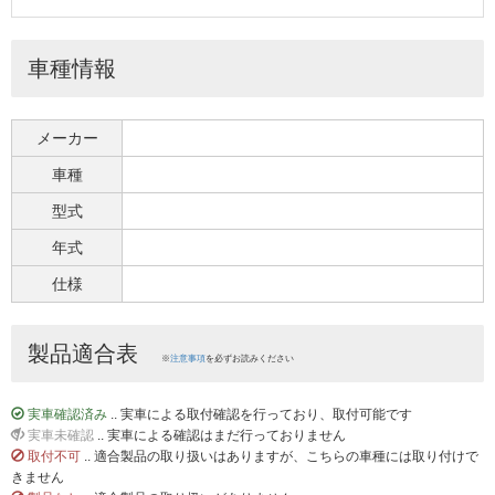
車種情報
メーカー
車種
型式
年式
仕様
製品適合表
※
注意事項
を必ずお読みください
実車確認済み
.. 実車による取付確認を行っており、取付可能です
実車未確認
.. 実車による確認はまだ行っておりません
取付不可
.. 適合製品の取り扱いはありますが、こちらの車種には取り付けで
きません