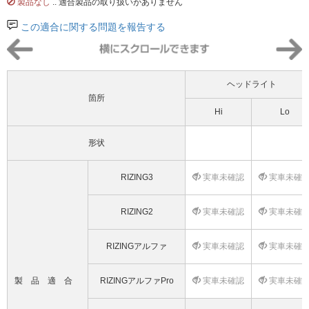
製品なし
.. 適合製品の取り扱いがありません
この適合に関する問題を報告する
ヘッドライト
箇所
Hi
Lo
形状
RIZING3
実車未確認
実車未確
RIZING2
実車未確認
実車未確
RIZINGアルファ
実車未確認
実車未確
製品適合
RIZINGアルファPro
実車未確認
実車未確