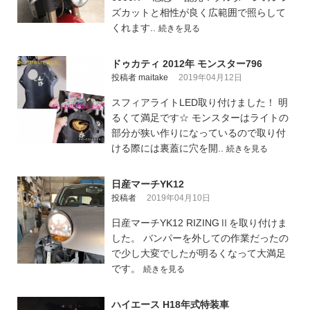
ズカットと相性が良く広範囲で照らして
くれます..
続きを見る
ドゥカティ 2012年 モンスター796
投稿者 maitake
2019年04月12日
スフィアライトLED取り付けました！ 明
るくて満足です☆ モンスターはライトの
部分が狭い作りになっているので取り付
ける際には裏蓋に穴を開..
続きを見る
日産マーチYK12
投稿者
2019年04月10日
日産マーチYK12 RIZINGⅡを取り付けま
した。 バンパーを外しての作業だったの
で少し大変でしたが明るくなって大満足
です。
続きを見る
ハイエース H18年式特装車