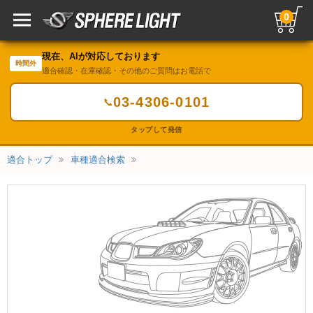
0
現在、AIが対応しております
時間外
適合確認・在庫確認・その他のご質問はお電話で
03-4306-0101
📞
タップして発信
適合トップ
車種適合検索