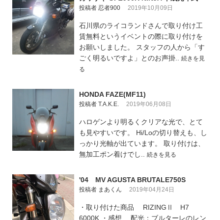
投稿者 忍者900
2019年10月09日
石川県のライコランドさんで取り付け工
賃無料というイベントの際に取り付けを
お願いしました。 スタッフの人から「す
ごく明るいですよ」とのお声掛..
続きを見
る
HONDA FAZE(MF11)
投稿者 T.A.K.E.
2019年06月08日
ハロゲンより明るくクリアな光で、とて
も見やすいです。 Hi/Loの切り替えも、し
っかり光軸が出ています。 取り付けは、
無加工ポン着けでし..
続きを見る
'04 MV AGUSTA BRUTALE750S
投稿者 まあくん
2019年04月24日
・取り付けた商品 RIZINGⅡ H7
6000K ・感想 配光：ブルターレのレン