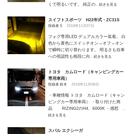
くて明るいです。 純正の..
続きを見る
スイフトスポーツ H22年式・ZC31S
投稿者 S
2018年11月07日
フォグ専用LED デュアルカラー装着。 白
色から黄色にスイッチオン→オフ→オン
で瞬時に切り替わります。 明るさも自車
への視認性も格段に向..
続きを見る
トヨタ カムロード（キャンピングカー
専用車両）
投稿者 鈴木
2018年11月06日
・車種情報 トヨタ カムロード（キャン
ピングカー専用車両） ・取り付けた商
品 RIZING2のH4、6000K ・感想 ..
続きを見る
スバル エクシーガ