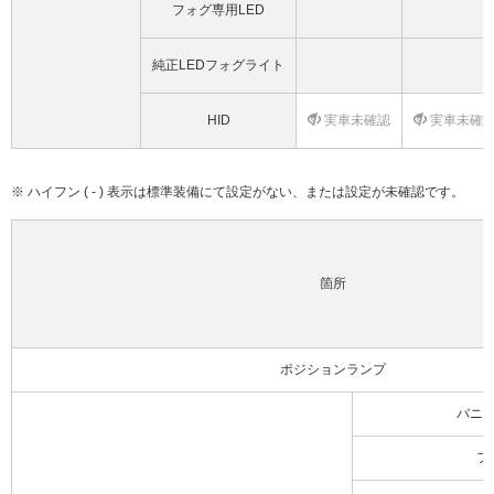
フォグ専用LED
純正LEDフォグライト
HID
実車未確認
実車未確
※ ハイフン ( - ) 表示は標準装備にて設定がない、または設定が未確認です。
箇所
ポジションランプ
バニ
フ