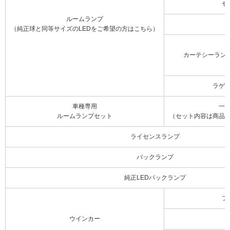
セ
ルームランプ
（純正球と同等サイズのLEDをご希望の方はこちら）
カーテシーラン
ラゲ
車種専用
一
ルームランプセット
（セット内容は商品
ライセンスランプ
バックランプ
純正LEDバックランプ
フ
ウインカー