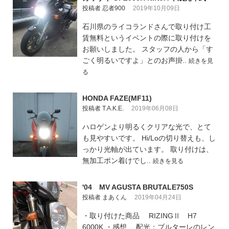
投稿者 忍者900
2019年10月09日
石川県のライコランドさんで取り付け工
賃無料というイベントの際に取り付けを
お願いしました。 スタッフの人から「す
ごく明るいですよ」とのお声掛..
続きを見
る
HONDA FAZE(MF11)
投稿者 T.A.K.E.
2019年06月08日
ハロゲンより明るくクリアな光で、とて
も見やすいです。 Hi/Loの切り替えも、し
っかり光軸が出ています。 取り付けは、
無加工ポン着けでし..
続きを見る
'04 MV AGUSTA BRUTALE750S
投稿者 まあくん
2019年04月24日
・取り付けた商品 RIZINGⅡ H7
6000K ・感想 配光：ブルターレのレン