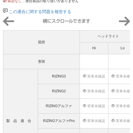
製品なし
.. 適合製品の取り扱いがありません
この適合に関する問題を報告する
ヘッドライト
箇所
Hi
Lo
形状
RIZING3
実車未確認
実車未確
RIZING2
実車未確認
実車未確
RIZINGアルファ
実車未確認
実車未確
製品適合
RIZINGアルファPro
実車未確認
実車未確