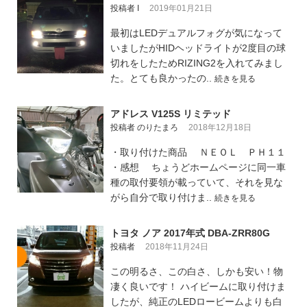
投稿者 I
2019年01月21日
最初はLEDデュアルフォグが気になって
いましたがHIDヘッドライトが2度目の球
切れをしたためRIZING2を入れてみまし
た。とても良かったの..
続きを見る
アドレス V125S リミテッド
投稿者 のりたまろ
2018年12月18日
・取り付けた商品 ＮＥＯＬ ＰＨ１１
・感想 ちょうどホームページに同一車
種の取付要領が載っていて、それを見な
がら自分で取り付けま..
続きを見る
トヨタ ノア 2017年式 DBA-ZRR80G
投稿者
2018年11月24日
この明るさ、この白さ、しかも安い！物
凄く良いです！ ハイビームに取り付けま
したが、純正のLEDロービームよりも白