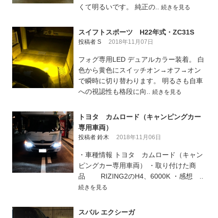
くて明るいです。 純正の..
続きを見る
スイフトスポーツ H22年式・ZC31S
投稿者 S
2018年11月07日
フォグ専用LED デュアルカラー装着。 白
色から黄色にスイッチオン→オフ→オン
で瞬時に切り替わります。 明るさも自車
への視認性も格段に向..
続きを見る
トヨタ カムロード（キャンピングカー
専用車両）
投稿者 鈴木
2018年11月06日
・車種情報 トヨタ カムロード（キャン
ピングカー専用車両） ・取り付けた商
品 RIZING2のH4、6000K ・感想 ..
続きを見る
スバル エクシーガ