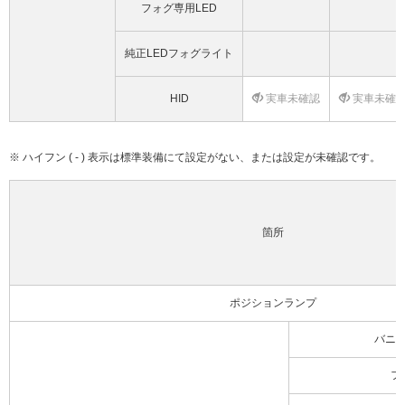
フォグ専用LED
純正LEDフォグライト
HID
実車未確認
実車未確
※ ハイフン ( - ) 表示は標準装備にて設定がない、または設定が未確認です。
箇所
ポジションランプ
バニ
フ