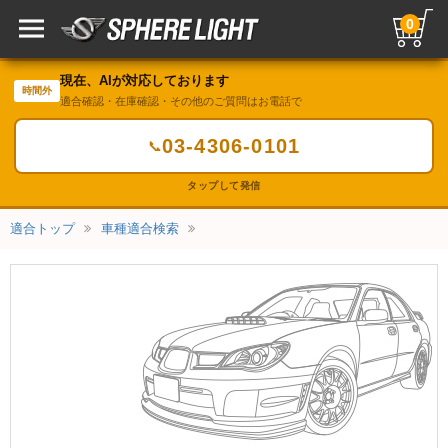
0
現在、AIが対応しております
時間外
適合確認・在庫確認・その他のご質問はお電話で
03-4306-0101
📞
タップして発信
適合トップ
車種適合検索