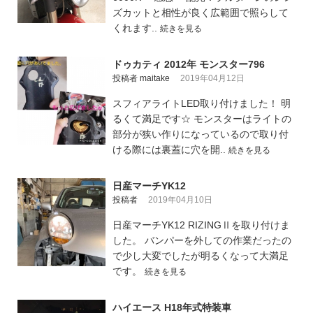
ズカットと相性が良く広範囲で照らして
くれます..
続きを見る
ドゥカティ 2012年 モンスター796
投稿者 maitake
2019年04月12日
スフィアライトLED取り付けました！ 明
るくて満足です☆ モンスターはライトの
部分が狭い作りになっているので取り付
ける際には裏蓋に穴を開..
続きを見る
日産マーチYK12
投稿者
2019年04月10日
日産マーチYK12 RIZINGⅡを取り付けま
した。 バンパーを外しての作業だったの
で少し大変でしたが明るくなって大満足
です。
続きを見る
ハイエース H18年式特装車