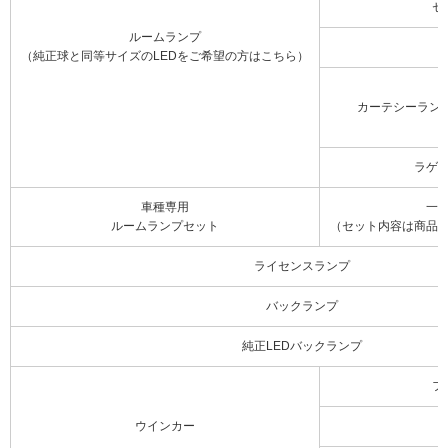
セ
ルームランプ
（純正球と同等サイズのLEDをご希望の方はこちら）
カーテシーラン
ラゲ
車種専用
一
ルームランプセット
（セット内容は商品
ライセンスランプ
バックランプ
純正LEDバックランプ
フ
ウインカー