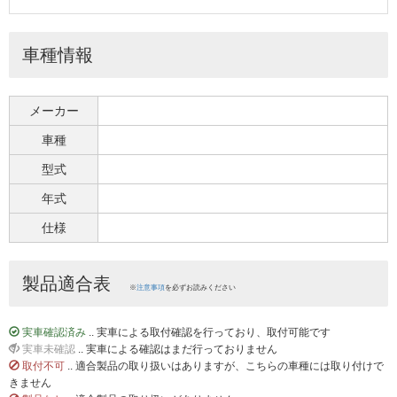
車種情報
メーカー
車種
型式
年式
仕様
製品適合表
※
注意事項
を必ずお読みください
実車確認済み
.. 実車による取付確認を行っており、取付可能です
実車未確認
.. 実車による確認はまだ行っておりません
取付不可
.. 適合製品の取り扱いはありますが、こちらの車種には取り付けで
きません