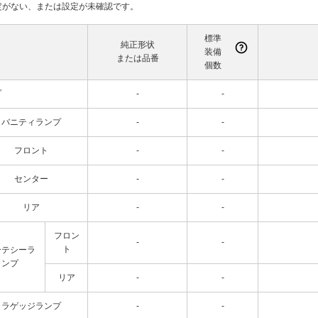
て設定がない、または設定が未確認です。
標準
純正形状
装備
または品番
個数
プ
-
-
バニティランプ
-
-
フロント
-
-
センター
-
-
リア
-
-
フロン
-
-
ト
ーテシーラ
ンプ
リア
-
-
ラゲッジランプ
-
-