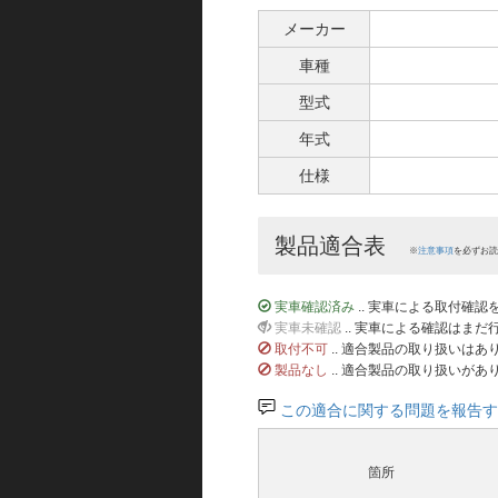
メーカー
車種
型式
年式
仕様
製品適合表
※
注意事項
を必ずお読
実車確認済み
.. 実車による取付確
実車未確認
.. 実車による確認はま
取付不可
.. 適合製品の取り扱いは
製品なし
.. 適合製品の取り扱いがあ
この適合に関する問題を報告す
箇所