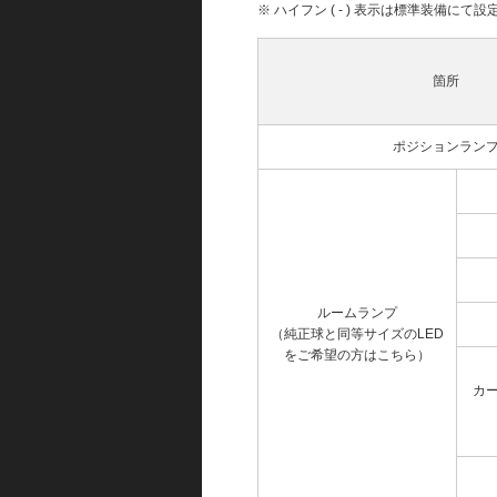
※ ハイフン ( - ) 表示は標準装備に
箇所
ポジションラン
ルームランプ
（純正球と同等サイズのLED
をご希望の方はこちら）
カ