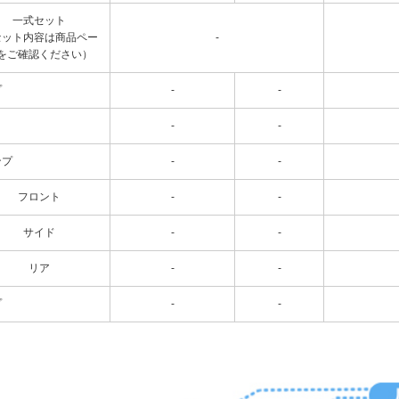
一式セット
セット内容は商品ペー
-
をご確認ください）
プ
-
-
-
-
ンプ
-
-
フロント
-
-
サイド
-
-
リア
-
-
プ
-
-