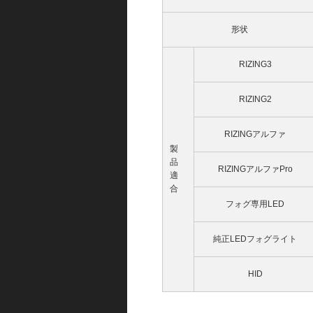
形状
RIZING3
RIZING2
RIZINGアルファ
製
品
RIZINGアルファPro
適
合
フォグ専用LED
純正LEDフォグライト
HID