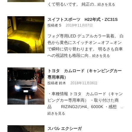
くて明るいです。 純正の..
続きを見る
スイフトスポーツ H22年式・ZC31S
投稿者 S
2018年11月07日
フォグ専用LED デュアルカラー装着。 白
色から黄色にスイッチオン→オフ→オン
で瞬時に切り替わります。 明るさも自車
への視認性も格段に向..
続きを見る
トヨタ カムロード（キャンピングカー
専用車両）
投稿者 鈴木
2018年11月06日
・車種情報 トヨタ カムロード（キャン
ピングカー専用車両） ・取り付けた商
品 RIZING2のH4、6000K ・感想 ..
続きを見る
スバル エクシーガ