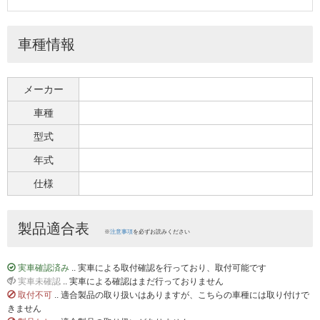
車種情報
メーカー
車種
型式
年式
仕様
製品適合表
※
注意事項
を必ずお読みください
実車確認済み
.. 実車による取付確認を行っており、取付可能です
実車未確認
.. 実車による確認はまだ行っておりません
取付不可
.. 適合製品の取り扱いはありますが、こちらの車種には取り付けで
きません