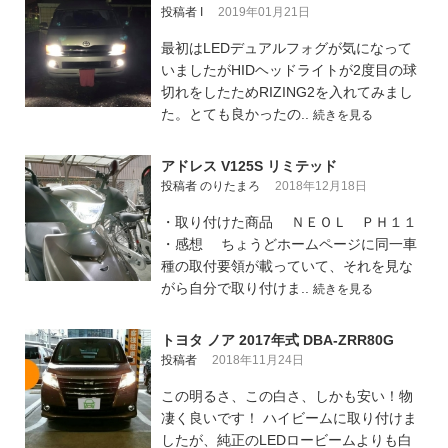
投稿者 I
2019年01月21日
最初はLEDデュアルフォグが気になって
いましたがHIDヘッドライトが2度目の球
切れをしたためRIZING2を入れてみまし
た。とても良かったの..
続きを見る
アドレス V125S リミテッド
投稿者 のりたまろ
2018年12月18日
・取り付けた商品 ＮＥＯＬ ＰＨ１１
・感想 ちょうどホームページに同一車
種の取付要領が載っていて、それを見な
がら自分で取り付けま..
続きを見る
トヨタ ノア 2017年式 DBA-ZRR80G
投稿者
2018年11月24日
この明るさ、この白さ、しかも安い！物
凄く良いです！ ハイビームに取り付けま
したが、純正のLEDロービームよりも白