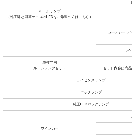
セ
ルームランプ
（純正球と同等サイズのLEDをご希望の方はこちら）
カーテシーラン
ラゲ
車種専用
一
ルームランプセット
（セット内容は商品
ライセンスランプ
バックランプ
純正LEDバックランプ
フ
ウインカー