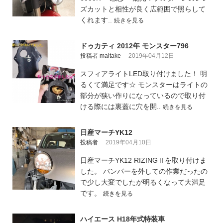
ズカットと相性が良く広範囲で照らして
くれます..
続きを見る
ドゥカティ 2012年 モンスター796
投稿者 maitake
2019年04月12日
スフィアライトLED取り付けました！ 明
るくて満足です☆ モンスターはライトの
部分が狭い作りになっているので取り付
ける際には裏蓋に穴を開..
続きを見る
日産マーチYK12
投稿者
2019年04月10日
日産マーチYK12 RIZINGⅡを取り付けま
した。 バンパーを外しての作業だったの
で少し大変でしたが明るくなって大満足
です。
続きを見る
ハイエース H18年式特装車