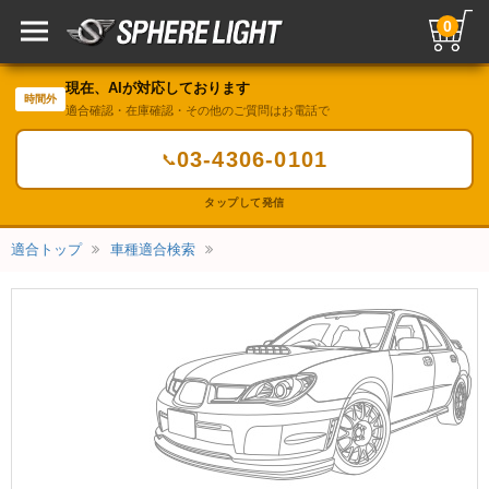
0
現在、AIが対応しております
時間外
適合確認・在庫確認・その他のご質問はお電話で
03-4306-0101
📞
タップして発信
適合トップ
車種適合検索