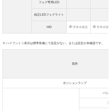
フォグ専用LED
純正LEDフォグライト
HID
実車未確認
実車未確
※ ハイフン ( - ) 表示は標準装備にて設定がない、または設定が未確認です。
箇所
ポジションランプ
バニ
フ