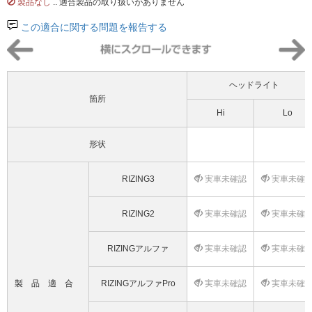
製品なし
.. 適合製品の取り扱いがありません
この適合に関する問題を報告する
ヘッドライト
箇所
Hi
Lo
形状
RIZING3
実車未確認
実車未確
RIZING2
実車未確認
実車未確
RIZINGアルファ
実車未確認
実車未確
製品適合
RIZINGアルファPro
実車未確認
実車未確