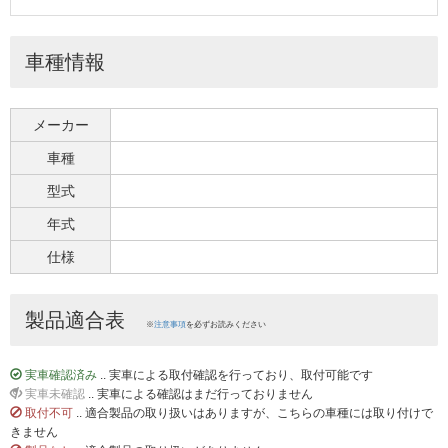
車種情報
メーカー
車種
型式
年式
仕様
製品適合表
※
注意事項
を必ずお読みください
実車確認済み
.. 実車による取付確認を行っており、取付可能です
実車未確認
.. 実車による確認はまだ行っておりません
取付不可
.. 適合製品の取り扱いはありますが、こちらの車種には取り付けで
きません