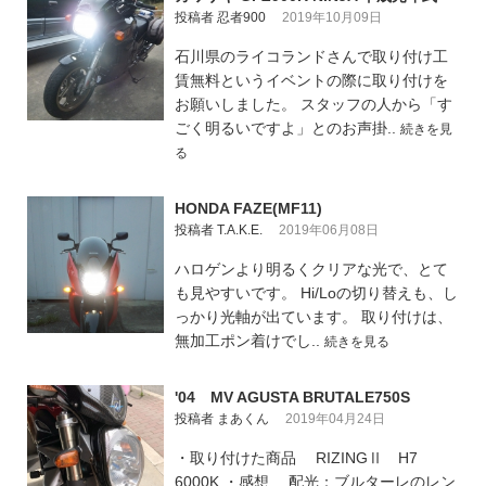
投稿者 忍者900
2019年10月09日
石川県のライコランドさんで取り付け工
賃無料というイベントの際に取り付けを
お願いしました。 スタッフの人から「す
ごく明るいですよ」とのお声掛..
続きを見
る
HONDA FAZE(MF11)
投稿者 T.A.K.E.
2019年06月08日
ハロゲンより明るくクリアな光で、とて
も見やすいです。 Hi/Loの切り替えも、し
っかり光軸が出ています。 取り付けは、
無加工ポン着けでし..
続きを見る
'04 MV AGUSTA BRUTALE750S
投稿者 まあくん
2019年04月24日
・取り付けた商品 RIZINGⅡ H7
6000K ・感想 配光：ブルターレのレン