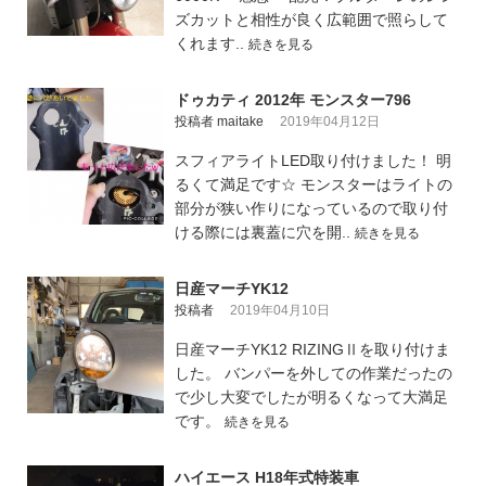
ズカットと相性が良く広範囲で照らして
くれます..
続きを見る
ドゥカティ 2012年 モンスター796
投稿者 maitake
2019年04月12日
スフィアライトLED取り付けました！ 明
るくて満足です☆ モンスターはライトの
部分が狭い作りになっているので取り付
ける際には裏蓋に穴を開..
続きを見る
日産マーチYK12
投稿者
2019年04月10日
日産マーチYK12 RIZINGⅡを取り付けま
した。 バンパーを外しての作業だったの
で少し大変でしたが明るくなって大満足
です。
続きを見る
ハイエース H18年式特装車