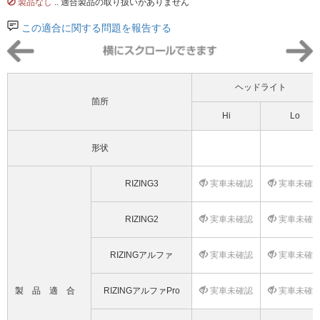
製品なし
.. 適合製品の取り扱いがありません
この適合に関する問題を報告する
ヘッドライト
箇所
Hi
Lo
形状
RIZING3
実車未確認
実車未確
RIZING2
実車未確認
実車未確
RIZINGアルファ
実車未確認
実車未確
製品適合
RIZINGアルファPro
実車未確認
実車未確