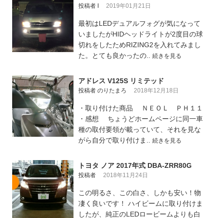
投稿者 I
2019年01月21日
最初はLEDデュアルフォグが気になって
いましたがHIDヘッドライトが2度目の球
切れをしたためRIZING2を入れてみまし
た。とても良かったの..
続きを見る
アドレス V125S リミテッド
投稿者 のりたまろ
2018年12月18日
・取り付けた商品 ＮＥＯＬ ＰＨ１１
・感想 ちょうどホームページに同一車
種の取付要領が載っていて、それを見な
がら自分で取り付けま..
続きを見る
トヨタ ノア 2017年式 DBA-ZRR80G
投稿者
2018年11月24日
この明るさ、この白さ、しかも安い！物
凄く良いです！ ハイビームに取り付けま
したが、純正のLEDロービームよりも白