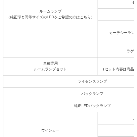
セ
ルームランプ
（純正球と同等サイズのLEDをご希望の方はこちら）
カーテシーラン
ラゲ
車種専用
一
ルームランプセット
（セット内容は商品
ライセンスランプ
バックランプ
純正LEDバックランプ
フ
ウインカー