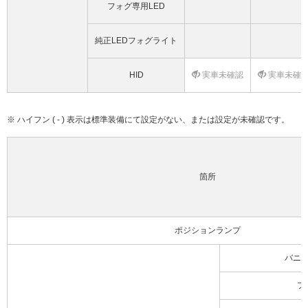
フォグ専用LED
純正LEDフォグライト
HID
実車未確認
実車未確
※ ハイフン ( - ) 表示は標準装備にて設定がない、または設定が未確認です。
箇所
ポジションランプ
バニ
フ