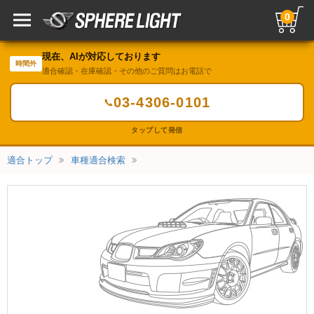
0
現在、AIが対応しております
時間外
適合確認・在庫確認・その他のご質問はお電話で
03-4306-0101
📞
タップして発信
適合トップ
車種適合検索