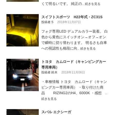
くて明るいです。 純正の..
続きを見る
スイフトスポーツ H22年式・ZC31S
投稿者 S
2018年11月07日
フォグ専用LED デュアルカラー装着。 白
色から黄色にスイッチオン→オフ→オン
で瞬時に切り替わります。 明るさも自車
への視認性も格段に向..
続きを見る
トヨタ カムロード（キャンピングカー
専用車両）
投稿者 鈴木
2018年11月06日
・車種情報 トヨタ カムロード（キャン
ピングカー専用車両） ・取り付けた商
品 RIZING2のH4、6000K ・感想 ..
続きを見る
スバル エクシーガ