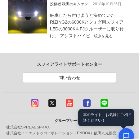
投稿者 秋田のキムケン
2018年10月26日
納車したら付けようと決めていた
RIZING2の6000Kとフォグ用スフィア
LEDの3000KをFJクルーザーに取り付
け。 アシストハイビ..
続きを見る
スフィアライトサポートセンター
問い合わせ
×
車のライト、お気軽にご相
談ください！
グループサービス
株式会社SPREAD
SP-FAX
株式会社イーエヌドゥコーポレーション（ENDOX）
飯田丸光部品