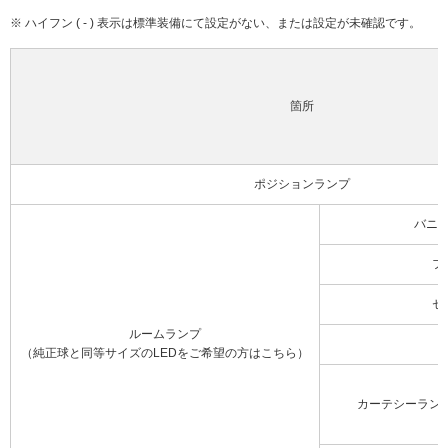
※ ハイフン ( - ) 表示は標準装備にて設定がない、または設定が未確認です。
箇所
ポジションランプ
バニ
フ
セ
ルームランプ
（純正球と同等サイズのLEDをご希望の方はこちら）
カーテシーラン