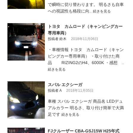
で瞬時に切り替わります。 明るさも自車
への視認性も格段に向..
続きを見る
トヨタ カムロード（キャンピングカー
専用車両）
投稿者 鈴木
2018年11月06日
・車種情報 トヨタ カムロード（キャン
ピングカー専用車両） ・取り付けた商
品 RIZING2のH4、6000K ・感想 ..
続きを見る
スバル エクシーガ
投稿者 A
2018年11月05日
車種 スバル エクシーガ 商品名 LEDデュ
アルカラー 明るさ、取り付け簡単で大満
足です
続きを見る
FJクルーザー CBA-GSJ15W H25年式