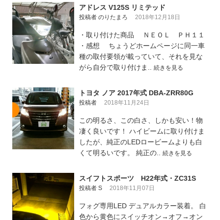
アドレス V125S リミテッド
投稿者 のりたまろ
2018年12月18日
・取り付けた商品 ＮＥＯＬ ＰＨ１１
・感想 ちょうどホームページに同一車
種の取付要領が載っていて、それを見な
がら自分で取り付けま..
続きを見る
トヨタ ノア 2017年式 DBA-ZRR80G
投稿者
2018年11月24日
この明るさ、この白さ、しかも安い！物
凄く良いです！ ハイビームに取り付けま
したが、純正のLEDロービームよりも白
くて明るいです。 純正の..
続きを見る
スイフトスポーツ H22年式・ZC31S
投稿者 S
2018年11月07日
フォグ専用LED デュアルカラー装着。 白
色から黄色にスイッチオン→オフ→オン