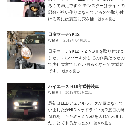
るくて満足です☆ モンスターはライトの
部分が狭い作りになっているので取り付
ける際には裏蓋に穴を開..
続きを見る
日産マーチYK12
投稿者
2019年04月10日
日産マーチYK12 RIZINGⅡを取り付けま
した。 バンパーを外しての作業だったの
で少し大変でしたが明るくなって大満足
です。
続きを見る
ハイエース H18年式特装車
投稿者 I
2019年01月21日
最初はLEDデュアルフォグが気になって
いましたがHIDヘッドライトが2度目の球
切れをしたためRIZING2を入れてみまし
た。とても良かったの..
続きを見る