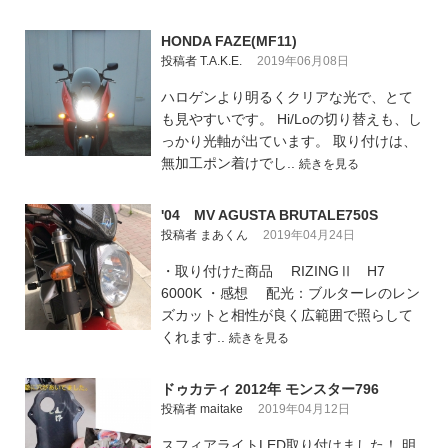
HONDA FAZE(MF11)
投稿者 T.A.K.E.
2019年06月08日
ハロゲンより明るくクリアな光で、とて
も見やすいです。 Hi/Loの切り替えも、し
っかり光軸が出ています。 取り付けは、
無加工ポン着けでし..
続きを見る
'04 MV AGUSTA BRUTALE750S
投稿者 まあくん
2019年04月24日
・取り付けた商品 RIZINGⅡ H7
6000K ・感想 配光：ブルターレのレン
ズカットと相性が良く広範囲で照らして
くれます..
続きを見る
ドゥカティ 2012年 モンスター796
投稿者 maitake
2019年04月12日
スフィアライトLED取り付けました！ 明