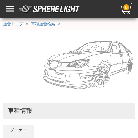
0
適合トップ
車種適合検索
車種情報
メーカー