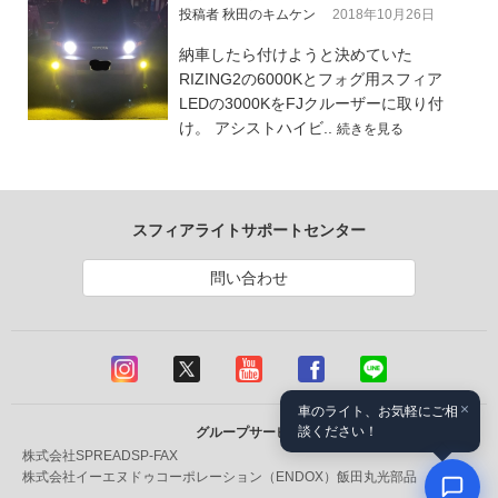
投稿者 秋田のキムケン
2018年10月26日
納車したら付けようと決めていた
RIZING2の6000Kとフォグ用スフィア
LEDの3000KをFJクルーザーに取り付
け。 アシストハイビ..
続きを見る
スフィアライトサポートセンター
問い合わせ
×
車のライト、お気軽にご相
談ください！
グループサービス
株式会社SPREAD
SP-FAX
株式会社イーエヌドゥコーポレーション（ENDOX）
飯田丸光部品