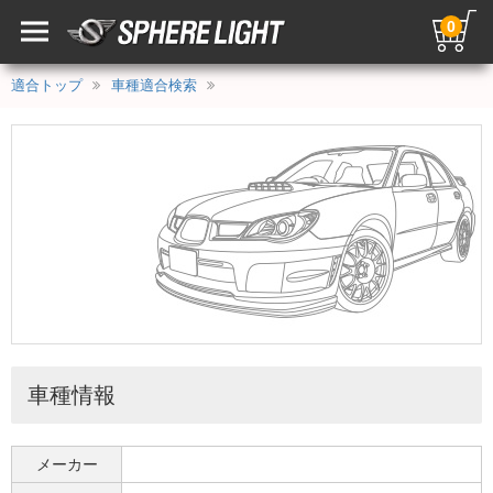
0
適合トップ
車種適合検索
車種情報
メーカー