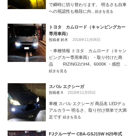
で瞬時に切り替わります。 明るさも自車
への視認性も格段に向..
続きを見る
トヨタ カムロード（キャンピングカー
専用車両）
投稿者 鈴木
2018年11月06日
・車種情報 トヨタ カムロード（キャン
ピングカー専用車両） ・取り付けた商
品 RIZING2のH4、6000K ・感想 ..
続きを見る
スバル エクシーガ
投稿者 A
2018年11月05日
車種 スバル エクシーガ 商品名 LEDデュ
アルカラー 明るさ、取り付け簡単で大満
足です
続きを見る
FJクルーザー CBA-GSJ15W H25年式