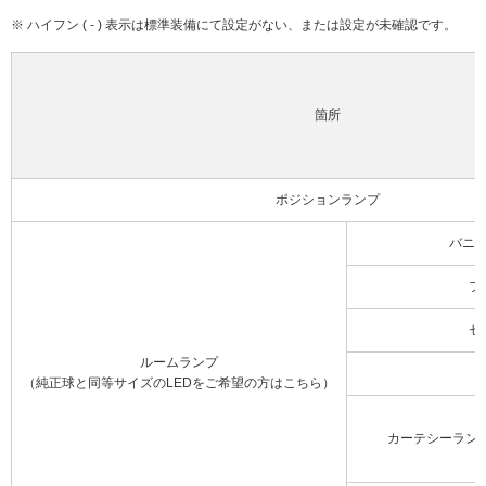
※ ハイフン ( - ) 表示は標準装備にて設定がない、または設定が未確認です。
箇所
ポジションランプ
バニ
フ
セ
ルームランプ
（純正球と同等サイズのLEDをご希望の方はこちら）
カーテシーラン