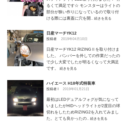
るくて満足です☆ モンスターはライトの
部分が狭い作りになっているので取り付
ける際には裏蓋に穴を開..
続きを見る
日産マーチYK12
投稿者
2019年04月10日
日産マーチYK12 RIZINGⅡを取り付けま
した。 バンパーを外しての作業だったの
で少し大変でしたが明るくなって大満足
です。
続きを見る
ハイエース H18年式特装車
投稿者 I
2019年01月21日
最初はLEDデュアルフォグが気になって
いましたがHIDヘッドライトが2度目の球
切れをしたためRIZING2を入れてみまし
た。とても良かったの..
続きを見る