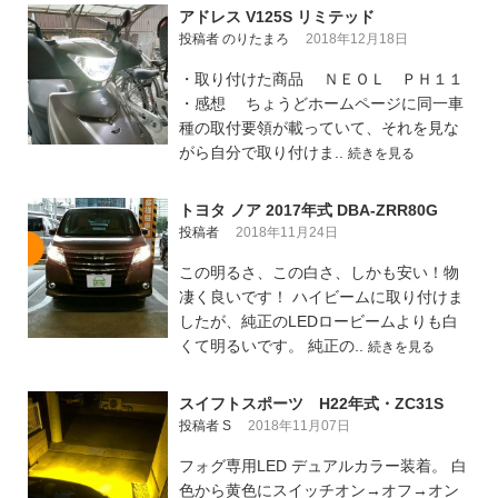
アドレス V125S リミテッド
投稿者 のりたまろ
2018年12月18日
・取り付けた商品 ＮＥＯＬ ＰＨ１１
・感想 ちょうどホームページに同一車
種の取付要領が載っていて、それを見な
がら自分で取り付けま..
続きを見る
トヨタ ノア 2017年式 DBA-ZRR80G
投稿者
2018年11月24日
この明るさ、この白さ、しかも安い！物
凄く良いです！ ハイビームに取り付けま
したが、純正のLEDロービームよりも白
くて明るいです。 純正の..
続きを見る
スイフトスポーツ H22年式・ZC31S
投稿者 S
2018年11月07日
フォグ専用LED デュアルカラー装着。 白
色から黄色にスイッチオン→オフ→オン