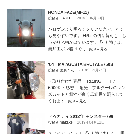
HONDA FAZE(MF11)
投稿者 T.A.K.E.
2019年06月08日
ハロゲンより明るくクリアな光で、とて
も見やすいです。 Hi/Loの切り替えも、し
っかり光軸が出ています。 取り付けは、
無加工ポン着けでし..
続きを見る
'04 MV AGUSTA BRUTALE750S
投稿者 まあくん
2019年04月24日
・取り付けた商品 RIZINGⅡ H7
6000K ・感想 配光：ブルターレのレン
ズカットと相性が良く広範囲で照らして
くれます..
続きを見る
ドゥカティ 2012年 モンスター796
投稿者 maitake
2019年04月12日
スフィアライトLED取り付けました！ 明