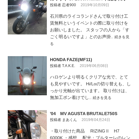
投稿者 忍者900
2019年10月09日
石川県のライコランドさんで取り付け工
賃無料というイベントの際に取り付けを
お願いしました。 スタッフの人から「す
ごく明るいですよ」とのお声掛..
続きを見
る
HONDA FAZE(MF11)
投稿者 T.A.K.E.
2019年06月08日
ハロゲンより明るくクリアな光で、とて
も見やすいです。 Hi/Loの切り替えも、し
っかり光軸が出ています。 取り付けは、
無加工ポン着けでし..
続きを見る
'04 MV AGUSTA BRUTALE750S
投稿者 まあくん
2019年04月24日
・取り付けた商品 RIZINGⅡ H7
6000K ・感想 配光：ブルターレのレン