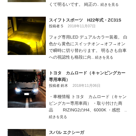
くて明るいです。 純正の..
続きを見る
スイフトスポーツ H22年式・ZC31S
投稿者 S
2018年11月07日
フォグ専用LED デュアルカラー装着。 白
色から黄色にスイッチオン→オフ→オン
で瞬時に切り替わります。 明るさも自車
への視認性も格段に向..
続きを見る
トヨタ カムロード（キャンピングカー
専用車両）
投稿者 鈴木
2018年11月06日
・車種情報 トヨタ カムロード（キャン
ピングカー専用車両） ・取り付けた商
品 RIZING2のH4、6000K ・感想 ..
続きを見る
スバル エクシーガ