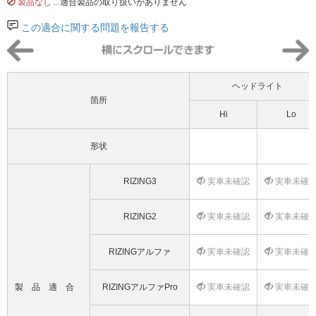
製品なし
.. 適合製品の取り扱いがありません
この適合に関する問題を報告する
ヘッドライト
箇所
Hi
Lo
形状
RIZING3
実車未確認
実車未確
RIZING2
実車未確認
実車未確
RIZINGアルファ
実車未確認
実車未確
製品適合
RIZINGアルファPro
実車未確認
実車未確