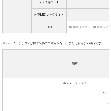
フォグ専用LED
純正LEDフォグライト
HID
実車未確認
実車未確
※ ハイフン ( - ) 表示は標準装備にて設定がない、または設定が未確認です。
箇所
ポジションランプ
バニ
フ