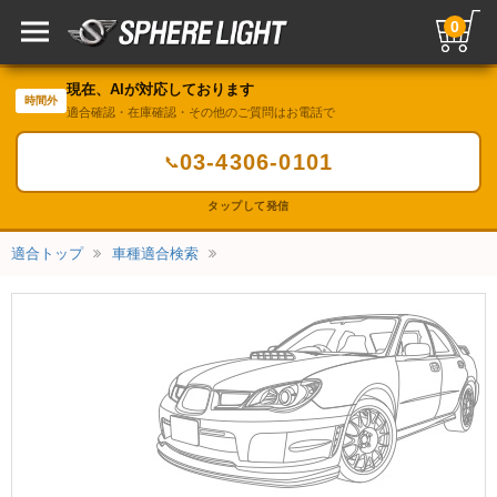
0
現在、AIが対応しております
時間外
適合確認・在庫確認・その他のご質問はお電話で
03-4306-0101
📞
タップして発信
適合トップ
車種適合検索