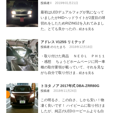
投稿者 I
2019年01月21日
最初はLEDデュアルフォグが気になって
いましたがHIDヘッドライトが2度目の球
切れをしたためRIZING2を入れてみまし
た。とても良かったの..
続きを見る
アドレス V125S リミテッド
投稿者 のりたまろ
2018年12月18日
・取り付けた商品 ＮＥＯＬ ＰＨ１１
・感想 ちょうどホームページに同一車
種の取付要領が載っていて、それを見な
がら自分で取り付けま..
続きを見る
トヨタ ノア 2017年式 DBA-ZRR80G
投稿者
2018年11月24日
この明るさ、この白さ、しかも安い！物
凄く良いです！ ハイビームに取り付けま
したが、純正のLEDロービームよりも白