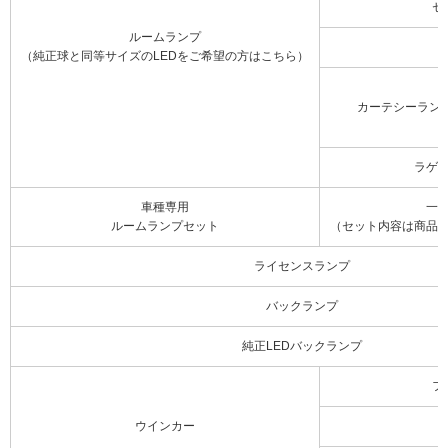
セ
ルームランプ
（純正球と同等サイズのLEDをご希望の方はこちら）
カーテシーラン
ラゲ
車種専用
一
ルームランプセット
（セット内容は商品
ライセンスランプ
バックランプ
純正LEDバックランプ
フ
ウインカー