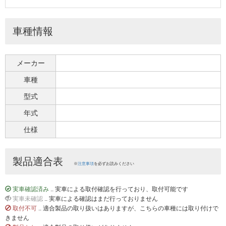
車種情報
メーカー
車種
型式
年式
仕様
製品適合表
※
注意事項
を必ずお読みください
実車確認済み
.. 実車による取付確認を行っており、取付可能です
実車未確認
.. 実車による確認はまだ行っておりません
取付不可
.. 適合製品の取り扱いはありますが、こちらの車種には取り付けで
きません