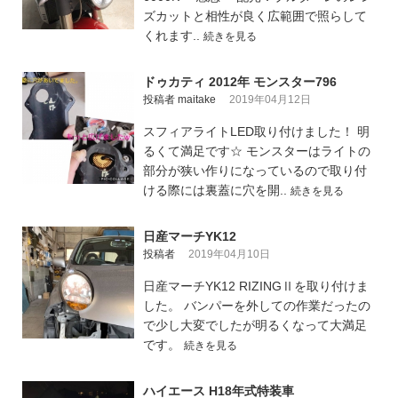
ズカットと相性が良く広範囲で照らして
くれます..
続きを見る
ドゥカティ 2012年 モンスター796
投稿者 maitake
2019年04月12日
スフィアライトLED取り付けました！ 明
るくて満足です☆ モンスターはライトの
部分が狭い作りになっているので取り付
ける際には裏蓋に穴を開..
続きを見る
日産マーチYK12
投稿者
2019年04月10日
日産マーチYK12 RIZINGⅡを取り付けま
した。 バンパーを外しての作業だったの
で少し大変でしたが明るくなって大満足
です。
続きを見る
ハイエース H18年式特装車