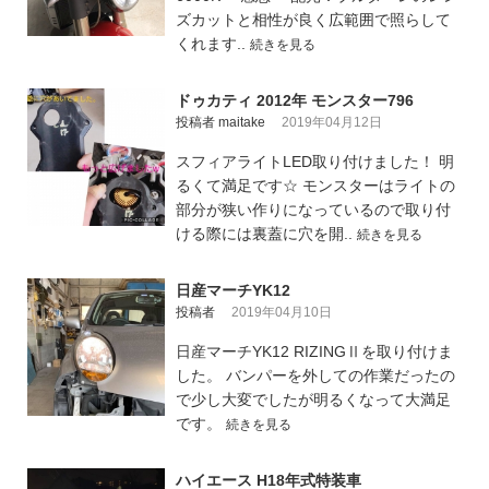
ズカットと相性が良く広範囲で照らして
くれます..
続きを見る
ドゥカティ 2012年 モンスター796
投稿者 maitake
2019年04月12日
スフィアライトLED取り付けました！ 明
るくて満足です☆ モンスターはライトの
部分が狭い作りになっているので取り付
ける際には裏蓋に穴を開..
続きを見る
日産マーチYK12
投稿者
2019年04月10日
日産マーチYK12 RIZINGⅡを取り付けま
した。 バンパーを外しての作業だったの
で少し大変でしたが明るくなって大満足
です。
続きを見る
ハイエース H18年式特装車