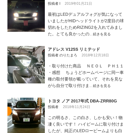
投稿者 I
2019年01月21日
最初はLEDデュアルフォグが気になって
いましたがHIDヘッドライトが2度目の球
切れをしたためRIZING2を入れてみまし
た。とても良かったの..
続きを見る
アドレス V125S リミテッド
投稿者 のりたまろ
2018年12月18日
・取り付けた商品 ＮＥＯＬ ＰＨ１１
・感想 ちょうどホームページに同一車
種の取付要領が載っていて、それを見な
がら自分で取り付けま..
続きを見る
トヨタ ノア 2017年式 DBA-ZRR80G
投稿者
2018年11月24日
この明るさ、この白さ、しかも安い！物
凄く良いです！ ハイビームに取り付けま
したが、純正のLEDロービームよりも白