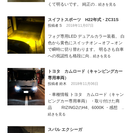
くて明るいです。 純正の..
続きを見る
スイフトスポーツ H22年式・ZC31S
投稿者 S
2018年11月07日
フォグ専用LED デュアルカラー装着。 白
色から黄色にスイッチオン→オフ→オン
で瞬時に切り替わります。 明るさも自車
への視認性も格段に向..
続きを見る
トヨタ カムロード（キャンピングカー
専用車両）
投稿者 鈴木
2018年11月06日
・車種情報 トヨタ カムロード（キャン
ピングカー専用車両） ・取り付けた商
品 RIZING2のH4、6000K ・感想 ..
続きを見る
スバル エクシーガ