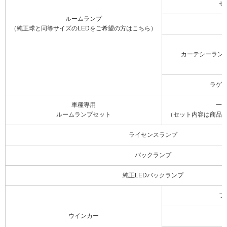
セ
ルームランプ
（純正球と同等サイズのLEDをご希望の方はこちら）
カーテシーラン
ラゲ
車種専用
一
ルームランプセット
（セット内容は商品
ライセンスランプ
バックランプ
純正LEDバックランプ
フ
ウインカー