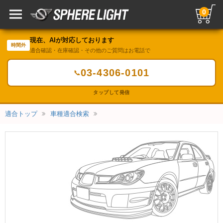
0
現在、AIが対応しております
時間外
適合確認・在庫確認・その他のご質問はお電話で
03-4306-0101
📞
タップして発信
適合トップ
車種適合検索