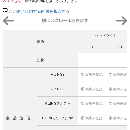
製品なし
.. 適合製品の取り扱いがありません
この適合に関する問題を報告する
ヘッドライト
箇所
Hi
Lo
形状
RIZING3
実車未確認
実車未確
RIZING2
実車未確認
実車未確
RIZINGアルファ
実車未確認
実車未確
製品適合
RIZINGアルファPro
実車未確認
実車未確