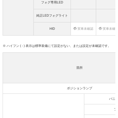
フォグ専用LED
純正LEDフォグライト
HID
実車未確認
実車未確
※ ハイフン ( - ) 表示は標準装備にて設定がない、または設定が未確認です。
箇所
ポジションランプ
バニ
フ