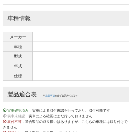
車種情報
メーカー
車種
型式
年式
仕様
製品適合表
※
注意事項
を必ずお読みください
実車確認済み
.. 実車による取付確認を行っており、取付可能です
実車未確認
.. 実車による確認はまだ行っておりません
取付不可
.. 適合製品の取り扱いはありますが、こちらの車種には取り付けで
きません