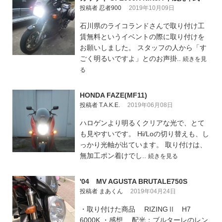
投稿者 忍者900
2019年10月09日
石川県のライコランドさんで取り付け工
賃無料というイベントの際に取り付けを
お願いしました。 スタッフの人から「す
ごく明るいですよ」とのお声掛..
続きを見
る
HONDA FAZE(MF11)
投稿者 T.A.K.E.
2019年06月08日
ハロゲンより明るくクリアな光で、とて
も見やすいです。 Hi/Loの切り替えも、し
っかり光軸が出ています。 取り付けは、
無加工ポン着けでし..
続きを見る
'04 MV AGUSTA BRUTALE750S
投稿者 まあくん
2019年04月24日
・取り付けた商品 RIZINGⅡ H7
6000K ・感想 配光：ブルターレのレン