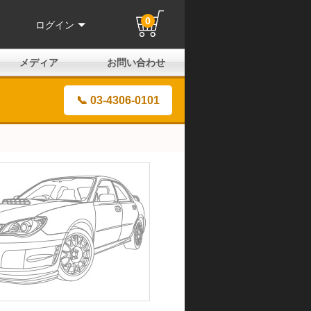
0
ログイン
メディア
お問い合わせ
はじめての方へ
よくある質問
電話でのお問い合わせ
メールお問い合わせ
全国取扱店
全国取付協力店
業販申請フォーム
製品保証申請のご案内
ユーザー登録（保証）
📞 03-4306-0101