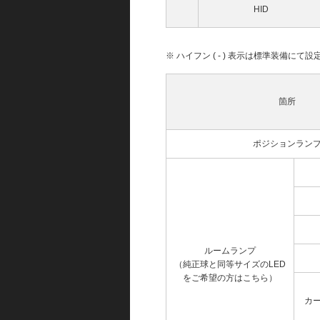
HID
※ ハイフン ( - ) 表示は標準装備に
箇所
ポジションラン
ルームランプ
（純正球と同等サイズのLED
をご希望の方はこちら）
カ