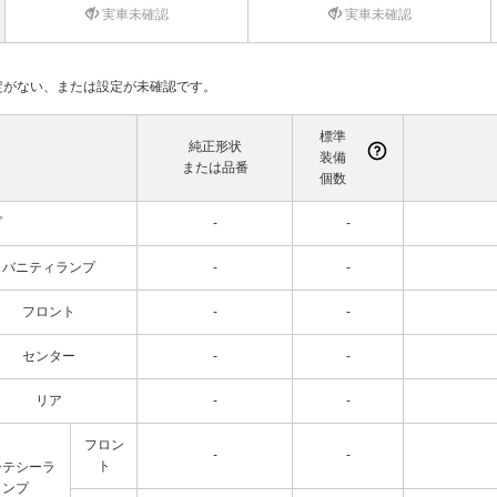
実車未確認
実車未確認
て設定がない、または設定が未確認です。
標準
純正形状
装備
または品番
個数
プ
-
-
バニティランプ
-
-
フロント
-
-
センター
-
-
リア
-
-
フロン
-
-
ト
ーテシーラ
ンプ