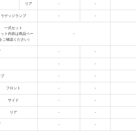
リア
-
-
ラゲッジランプ
-
-
一式セット
セット内容は商品ペー
-
をご確認ください）
プ
-
-
-
-
ンプ
-
-
フロント
-
-
サイド
-
-
リア
-
-
プ
-
-