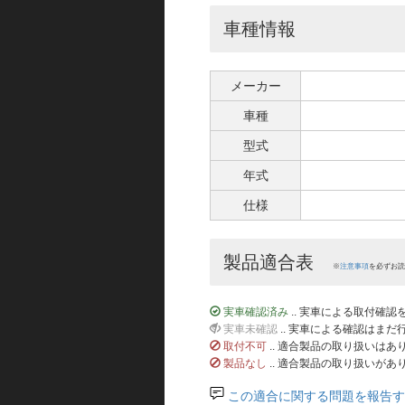
車種情報
メーカー
車種
型式
年式
仕様
製品適合表
※
注意事項
を必ずお読
実車確認済み
.. 実車による取付確
実車未確認
.. 実車による確認はま
取付不可
.. 適合製品の取り扱いは
製品なし
.. 適合製品の取り扱いがあ
この適合に関する問題を報告す