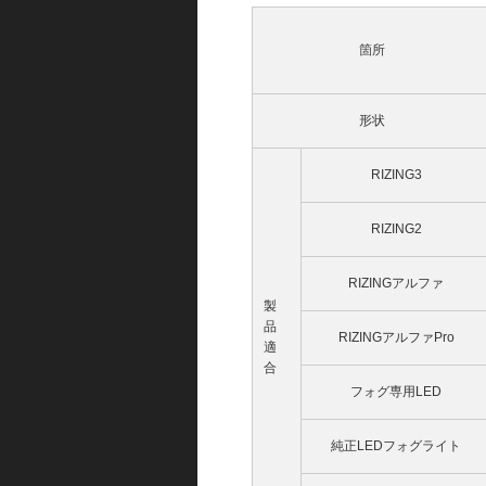
箇所
形状
RIZING3
RIZING2
RIZINGアルファ
製
品
RIZINGアルファPro
適
合
フォグ専用LED
純正LEDフォグライト