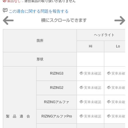
製品なし
.. 適合製品の取り扱いがありません
この適合に関する問題を報告する
ヘッドライト
箇所
Hi
Lo
形状
RIZING3
実車未確認
実車未確
RIZING2
実車未確認
実車未確
RIZINGアルファ
実車未確認
実車未確
製品適合
RIZINGアルファPro
実車未確認
実車未確