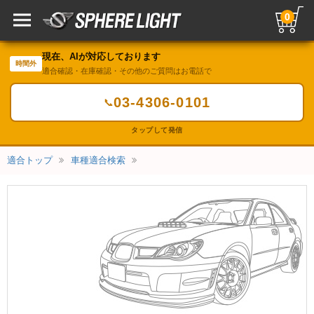
0
現在、AIが対応しております
時間外
適合確認・在庫確認・その他のご質問はお電話で
03-4306-0101
📞
タップして発信
適合トップ
車種適合検索