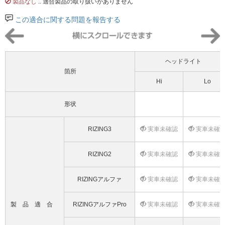
製品なし
.. 適合製品の取り扱いがありません
この適合に関する問題を報告する
ヘッドライト
箇所
Hi
Lo
形状
RIZING3
実車未確認
実車未確
RIZING2
実車未確認
実車未確
RIZINGアルファ
実車未確認
実車未確
製品適合
RIZINGアルファPro
実車未確認
実車未確