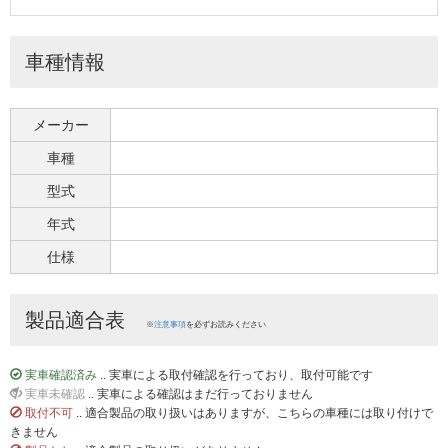
車種情報
メーカー
車種
型式
年式
仕様
製品適合表
※
注意事項
を必ずお読みください
実車確認済み
.. 実車による取付確認を行っており、取付可能です
実車未確認
.. 実車による確認はまだ行っておりません
取付不可
.. 適合製品の取り扱いはありますが、こちらの車種には取り付けで
きません