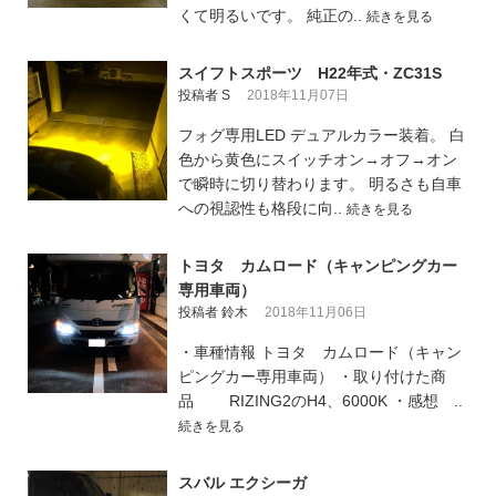
くて明るいです。 純正の..
続きを見る
スイフトスポーツ H22年式・ZC31S
投稿者 S
2018年11月07日
フォグ専用LED デュアルカラー装着。 白
色から黄色にスイッチオン→オフ→オン
で瞬時に切り替わります。 明るさも自車
への視認性も格段に向..
続きを見る
トヨタ カムロード（キャンピングカー
専用車両）
投稿者 鈴木
2018年11月06日
・車種情報 トヨタ カムロード（キャン
ピングカー専用車両） ・取り付けた商
品 RIZING2のH4、6000K ・感想 ..
続きを見る
スバル エクシーガ