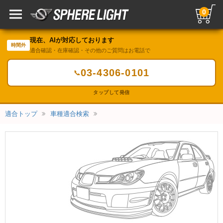
0
現在、AIが対応しております
時間外
適合確認・在庫確認・その他のご質問はお電話で
03-4306-0101
📞
タップして発信
適合トップ
車種適合検索