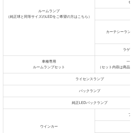
セ
ルームランプ
（純正球と同等サイズのLEDをご希望の方はこちら）
カーテシーラン
ラゲ
車種専用
一
ルームランプセット
（セット内容は商品
ライセンスランプ
バックランプ
純正LEDバックランプ
フ
ウインカー