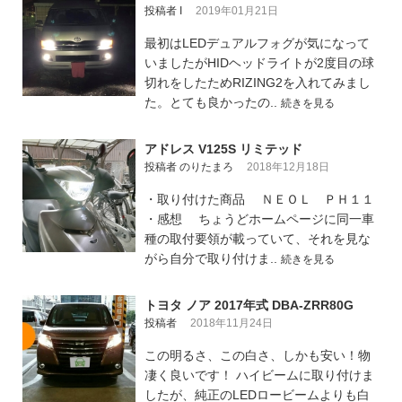
投稿者 I
2019年01月21日
最初はLEDデュアルフォグが気になって
いましたがHIDヘッドライトが2度目の球
切れをしたためRIZING2を入れてみまし
た。とても良かったの..
続きを見る
アドレス V125S リミテッド
投稿者 のりたまろ
2018年12月18日
・取り付けた商品 ＮＥＯＬ ＰＨ１１
・感想 ちょうどホームページに同一車
種の取付要領が載っていて、それを見な
がら自分で取り付けま..
続きを見る
トヨタ ノア 2017年式 DBA-ZRR80G
投稿者
2018年11月24日
この明るさ、この白さ、しかも安い！物
凄く良いです！ ハイビームに取り付けま
したが、純正のLEDロービームよりも白