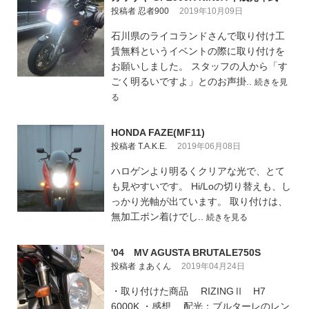
投稿者 忍者900
2019年10月09日
石川県のライコランドさんで取り付け工
賃無料というイベントの際に取り付けを
お願いしました。 スタッフの人から「す
ごく明るいですよ」とのお声掛..
続きを見
る
HONDA FAZE(MF11)
投稿者 T.A.K.E.
2019年06月08日
ハロゲンより明るくクリアな光で、とて
も見やすいです。 Hi/Loの切り替えも、し
っかり光軸が出ています。 取り付けは、
無加工ポン着けでし..
続きを見る
'04 MV AGUSTA BRUTALE750S
投稿者 まあくん
2019年04月24日
・取り付けた商品 RIZINGⅡ H7
6000K ・感想 配光：ブルターレのレン