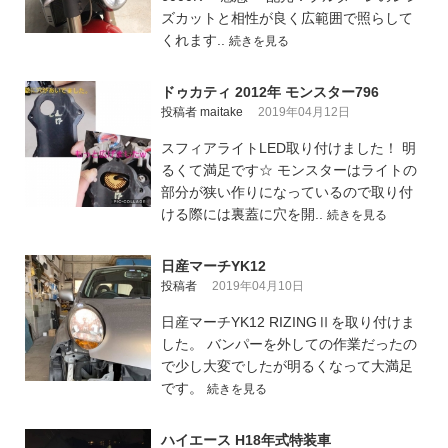
ズカットと相性が良く広範囲で照らして
くれます..
続きを見る
ドゥカティ 2012年 モンスター796
投稿者 maitake
2019年04月12日
スフィアライトLED取り付けました！ 明
るくて満足です☆ モンスターはライトの
部分が狭い作りになっているので取り付
ける際には裏蓋に穴を開..
続きを見る
日産マーチYK12
投稿者
2019年04月10日
日産マーチYK12 RIZINGⅡを取り付けま
した。 バンパーを外しての作業だったの
で少し大変でしたが明るくなって大満足
です。
続きを見る
ハイエース H18年式特装車