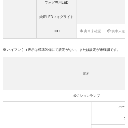
フォグ専用LED
純正LEDフォグライト
HID
実車未確認
実車未確
※ ハイフン ( - ) 表示は標準装備にて設定がない、または設定が未確認です。
箇所
ポジションランプ
バニ
フ