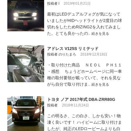
投稿者 I
2019年01月21日
最初はLEDデュアルフォグが気になって
いましたがHIDヘッドライトが2度目の球
切れをしたためRIZING2を入れてみまし
た。とても良かったの..
続きを見る
アドレス V125S リミテッド
投稿者 のりたまろ
2018年12月18日
・取り付けた商品 ＮＥＯＬ ＰＨ１１
・感想 ちょうどホームページに同一車
種の取付要領が載っていて、それを見な
がら自分で取り付けま..
続きを見る
トヨタ ノア 2017年式 DBA-ZRR80G
投稿者
2018年11月24日
この明るさ、この白さ、しかも安い！物
凄く良いです！ ハイビームに取り付けま
したが、純正のLEDロービームよりも白