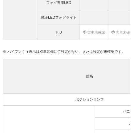
フォグ専用LED
純正LEDフォグライト
HID
実車未確認
実車未確
※ ハイフン ( - ) 表示は標準装備にて設定がない、または設定が未確認です。
箇所
ポジションランプ
バニ
フ