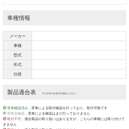
車種情報
メーカー
車種
型式
年式
仕様
製品適合表
※
注意事項
を必ずお読みください
実車確認済み
.. 実車による取付確認を行っており、取付可能です
実車未確認
.. 実車による確認はまだ行っておりません
取付不可
.. 適合製品の取り扱いはありますが、こちらの車種には取り付けで
きません