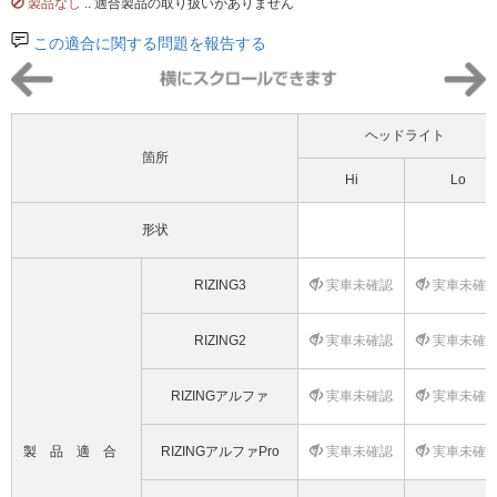
製品なし
.. 適合製品の取り扱いがありません
この適合に関する問題を報告する
ヘッドライト
箇所
Hi
Lo
形状
RIZING3
実車未確認
実車未確
RIZING2
実車未確認
実車未確
RIZINGアルファ
実車未確認
実車未確
製品適合
RIZINGアルファPro
実車未確認
実車未確