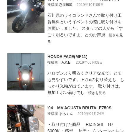
投稿者 忍者900
2019年10月09日
石川県のライコランドさんで取り付け工
賃無料というイベントの際に取り付けを
お願いしました。 スタッフの人から「す
ごく明るいですよ」とのお声掛..
続きを見
る
HONDA FAZE(MF11)
投稿者 T.A.K.E.
2019年06月08日
ハロゲンより明るくクリアな光で、とて
も見やすいです。 Hi/Loの切り替えも、し
っかり光軸が出ています。 取り付けは、
無加工ポン着けでし..
続きを見る
'04 MV AGUSTA BRUTALE750S
投稿者 まあくん
2019年04月24日
・取り付けた商品 RIZINGⅡ H7
6000K ・感想 配光：ブルターレのレン