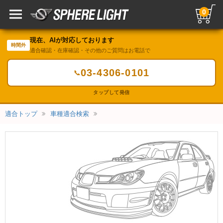
0
現在、AIが対応しております
時間外
適合確認・在庫確認・その他のご質問はお電話で
03-4306-0101
📞
タップして発信
適合トップ
車種適合検索