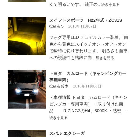
くて明るいです。 純正の..
続きを見る
スイフトスポーツ H22年式・ZC31S
投稿者 S
2018年11月07日
フォグ専用LED デュアルカラー装着。 白
色から黄色にスイッチオン→オフ→オン
で瞬時に切り替わります。 明るさも自車
への視認性も格段に向..
続きを見る
トヨタ カムロード（キャンピングカー
専用車両）
投稿者 鈴木
2018年11月06日
・車種情報 トヨタ カムロード（キャン
ピングカー専用車両） ・取り付けた商
品 RIZING2のH4、6000K ・感想 ..
続きを見る
スバル エクシーガ