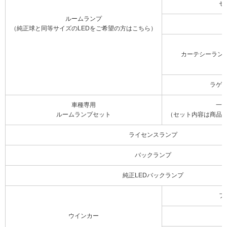
セ
ルームランプ
（純正球と同等サイズのLEDをご希望の方はこちら）
カーテシーラン
ラゲ
車種専用
一
ルームランプセット
（セット内容は商品
ライセンスランプ
バックランプ
純正LEDバックランプ
フ
ウインカー