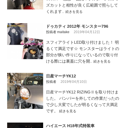
ズカットと相性が良く広範囲で照らして
くれます..
続きを見る
ドゥカティ 2012年 モンスター796
投稿者 maitake
2019年04月12日
スフィアライトLED取り付けました！ 明
るくて満足です☆ モンスターはライトの
部分が狭い作りになっているので取り付
ける際には裏蓋に穴を開..
続きを見る
日産マーチYK12
投稿者
2019年04月10日
日産マーチYK12 RIZINGⅡを取り付けま
した。 バンパーを外しての作業だったの
で少し大変でしたが明るくなって大満足
です。
続きを見る
ハイエース H18年式特装車