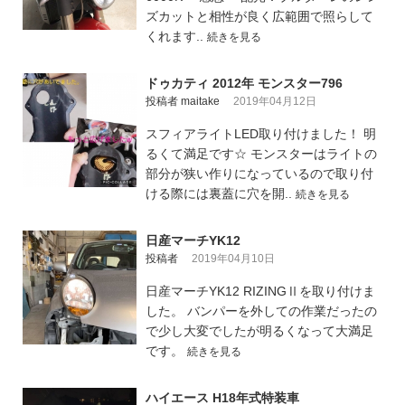
ズカットと相性が良く広範囲で照らして
くれます..
続きを見る
ドゥカティ 2012年 モンスター796
投稿者 maitake
2019年04月12日
スフィアライトLED取り付けました！ 明
るくて満足です☆ モンスターはライトの
部分が狭い作りになっているので取り付
ける際には裏蓋に穴を開..
続きを見る
日産マーチYK12
投稿者
2019年04月10日
日産マーチYK12 RIZINGⅡを取り付けま
した。 バンパーを外しての作業だったの
で少し大変でしたが明るくなって大満足
です。
続きを見る
ハイエース H18年式特装車