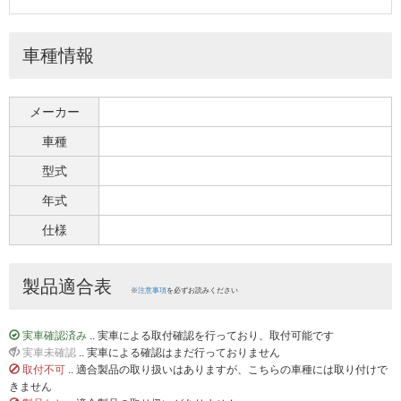
車種情報
メーカー
車種
型式
年式
仕様
製品適合表
※
注意事項
を必ずお読みください
実車確認済み
.. 実車による取付確認を行っており、取付可能です
実車未確認
.. 実車による確認はまだ行っておりません
取付不可
.. 適合製品の取り扱いはありますが、こちらの車種には取り付けで
きません