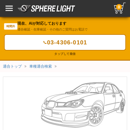
0
現在、AIが対応しております
時間外
適合確認・在庫確認・その他のご質問はお電話で
03-4306-0101
📞
タップして発信
適合トップ
車種適合検索