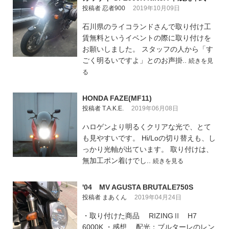
投稿者 忍者900
2019年10月09日
石川県のライコランドさんで取り付け工
賃無料というイベントの際に取り付けを
お願いしました。 スタッフの人から「す
ごく明るいですよ」とのお声掛..
続きを見
る
HONDA FAZE(MF11)
投稿者 T.A.K.E.
2019年06月08日
ハロゲンより明るくクリアな光で、とて
も見やすいです。 Hi/Loの切り替えも、し
っかり光軸が出ています。 取り付けは、
無加工ポン着けでし..
続きを見る
'04 MV AGUSTA BRUTALE750S
投稿者 まあくん
2019年04月24日
・取り付けた商品 RIZINGⅡ H7
6000K ・感想 配光：ブルターレのレン