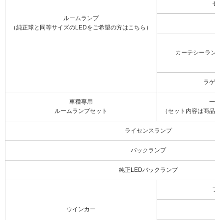
セ
ルームランプ
（純正球と同等サイズのLEDをご希望の方はこちら）
カーテシーラン
ラゲ
車種専用
一
ルームランプセット
（セット内容は商品
ライセンスランプ
バックランプ
純正LEDバックランプ
フ
ウインカー