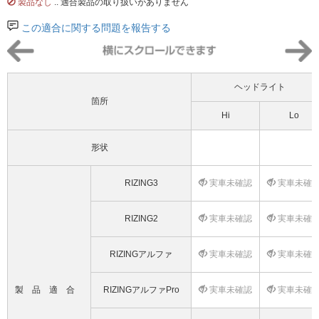
製品なし
.. 適合製品の取り扱いがありません
この適合に関する問題を報告する
ヘッドライト
箇所
Hi
Lo
形状
RIZING3
実車未確認
実車未確
RIZING2
実車未確認
実車未確
RIZINGアルファ
実車未確認
実車未確
製品適合
RIZINGアルファPro
実車未確認
実車未確