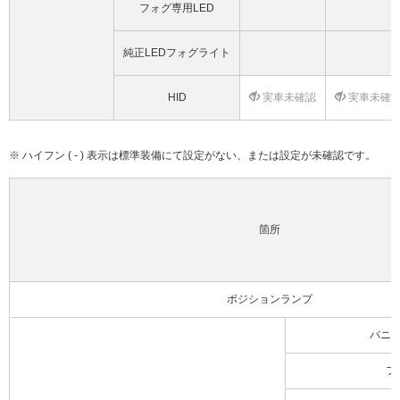
フォグ専用LED
純正LEDフォグライト
HID
実車未確認
実車未確
※ ハイフン ( - ) 表示は標準装備にて設定がない、または設定が未確認です。
箇所
ポジションランプ
バニ
フ