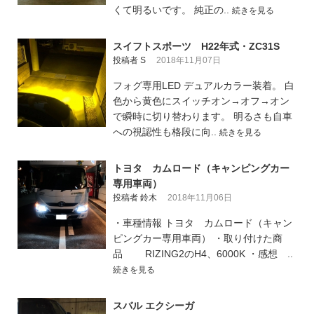
くて明るいです。 純正の..
続きを見る
スイフトスポーツ H22年式・ZC31S
投稿者 S
2018年11月07日
フォグ専用LED デュアルカラー装着。 白
色から黄色にスイッチオン→オフ→オン
で瞬時に切り替わります。 明るさも自車
への視認性も格段に向..
続きを見る
トヨタ カムロード（キャンピングカー
専用車両）
投稿者 鈴木
2018年11月06日
・車種情報 トヨタ カムロード（キャン
ピングカー専用車両） ・取り付けた商
品 RIZING2のH4、6000K ・感想 ..
続きを見る
スバル エクシーガ