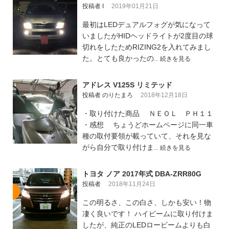
投稿者 I
2019年01月21日
最初はLEDデュアルフォグが気になって
いましたがHIDヘッドライトが2度目の球
切れをしたためRIZING2を入れてみまし
た。とても良かったの..
続きを見る
アドレス V125S リミテッド
投稿者 のりたまろ
2018年12月18日
・取り付けた商品 ＮＥＯＬ ＰＨ１１
・感想 ちょうどホームページに同一車
種の取付要領が載っていて、それを見な
がら自分で取り付けま..
続きを見る
トヨタ ノア 2017年式 DBA-ZRR80G
投稿者
2018年11月24日
この明るさ、この白さ、しかも安い！物
凄く良いです！ ハイビームに取り付けま
したが、純正のLEDロービームよりも白