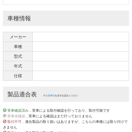
車種情報
メーカー
車種
型式
年式
仕様
製品適合表
※
注意事項
を必ずお読みください
実車確認済み
.. 実車による取付確認を行っており、取付可能です
実車未確認
.. 実車による確認はまだ行っておりません
取付不可
.. 適合製品の取り扱いはありますが、こちらの車種には取り付けで
きません