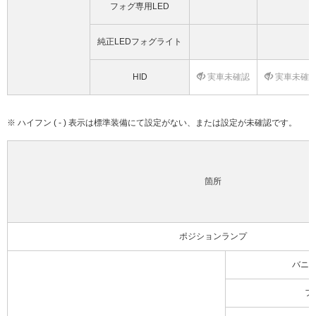
フォグ専用LED
純正LEDフォグライト
HID
実車未確認
実車未確
※ ハイフン ( - ) 表示は標準装備にて設定がない、または設定が未確認です。
箇所
ポジションランプ
バニ
フ