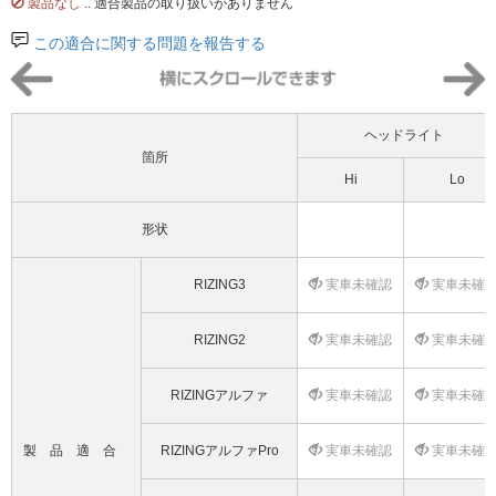
製品なし
.. 適合製品の取り扱いがありません
この適合に関する問題を報告する
ヘッドライト
箇所
Hi
Lo
形状
RIZING3
実車未確認
実車未確
RIZING2
実車未確認
実車未確
RIZINGアルファ
実車未確認
実車未確
製品適合
RIZINGアルファPro
実車未確認
実車未確