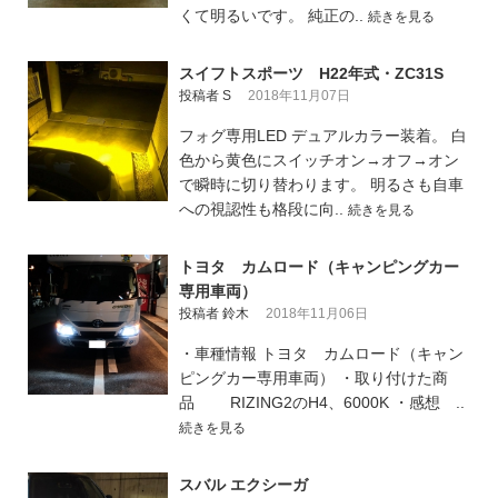
くて明るいです。 純正の..
続きを見る
スイフトスポーツ H22年式・ZC31S
投稿者 S
2018年11月07日
フォグ専用LED デュアルカラー装着。 白
色から黄色にスイッチオン→オフ→オン
で瞬時に切り替わります。 明るさも自車
への視認性も格段に向..
続きを見る
トヨタ カムロード（キャンピングカー
専用車両）
投稿者 鈴木
2018年11月06日
・車種情報 トヨタ カムロード（キャン
ピングカー専用車両） ・取り付けた商
品 RIZING2のH4、6000K ・感想 ..
続きを見る
スバル エクシーガ