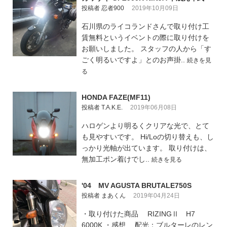
投稿者 忍者900
2019年10月09日
石川県のライコランドさんで取り付け工
賃無料というイベントの際に取り付けを
お願いしました。 スタッフの人から「す
ごく明るいですよ」とのお声掛..
続きを見
る
HONDA FAZE(MF11)
投稿者 T.A.K.E.
2019年06月08日
ハロゲンより明るくクリアな光で、とて
も見やすいです。 Hi/Loの切り替えも、し
っかり光軸が出ています。 取り付けは、
無加工ポン着けでし..
続きを見る
'04 MV AGUSTA BRUTALE750S
投稿者 まあくん
2019年04月24日
・取り付けた商品 RIZINGⅡ H7
6000K ・感想 配光：ブルターレのレン