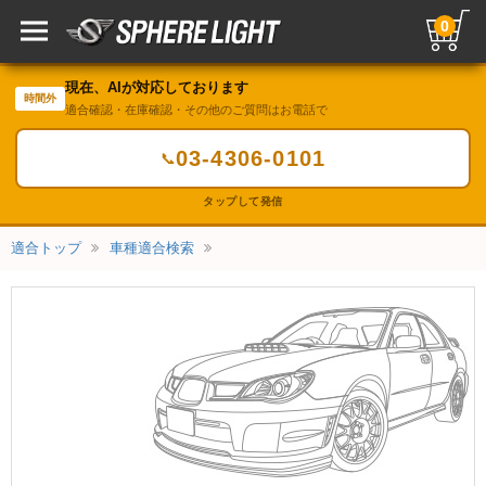
0
現在、AIが対応しております
時間外
適合確認・在庫確認・その他のご質問はお電話で
03-4306-0101
📞
タップして発信
適合トップ
車種適合検索