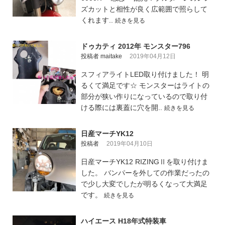
ズカットと相性が良く広範囲で照らして
くれます..
続きを見る
ドゥカティ 2012年 モンスター796
投稿者 maitake
2019年04月12日
スフィアライトLED取り付けました！ 明
るくて満足です☆ モンスターはライトの
部分が狭い作りになっているので取り付
ける際には裏蓋に穴を開..
続きを見る
日産マーチYK12
投稿者
2019年04月10日
日産マーチYK12 RIZINGⅡを取り付けま
した。 バンパーを外しての作業だったの
で少し大変でしたが明るくなって大満足
です。
続きを見る
ハイエース H18年式特装車