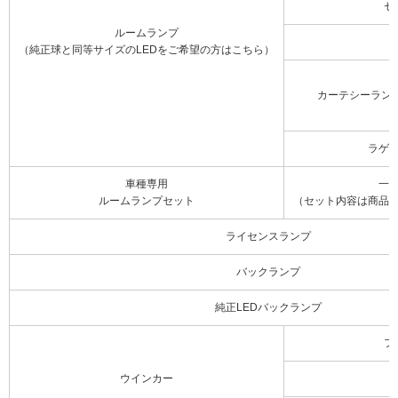
セ
ルームランプ
（純正球と同等サイズのLEDをご希望の方はこちら）
カーテシーラン
ラゲ
車種専用
一
ルームランプセット
（セット内容は商品
ライセンスランプ
バックランプ
純正LEDバックランプ
フ
ウインカー