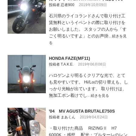
投稿者 忍者900
2019年10月09日
石川県のライコランドさんで取り付け工
賃無料というイベントの際に取り付けを
お願いしました。 スタッフの人から「す
ごく明るいですよ」とのお声掛..
続きを見
る
HONDA FAZE(MF11)
投稿者 T.A.K.E.
2019年06月08日
ハロゲンより明るくクリアな光で、とて
も見やすいです。 Hi/Loの切り替えも、し
っかり光軸が出ています。 取り付けは、
無加工ポン着けでし..
続きを見る
'04 MV AGUSTA BRUTALE750S
投稿者 まあくん
2019年04月24日
・取り付けた商品 RIZINGⅡ H7
6000K ・感想 配光：ブルターレのレン