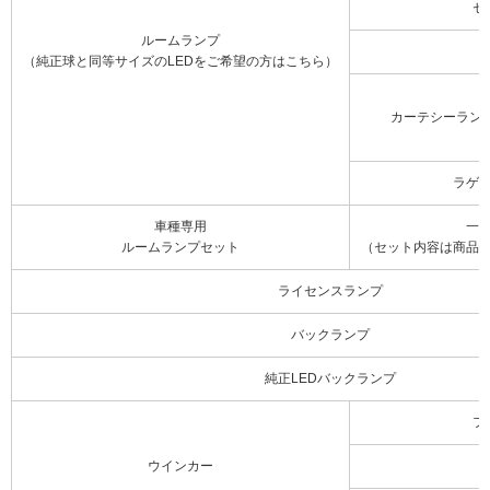
セ
ルームランプ
（純正球と同等サイズのLEDをご希望の方はこちら）
カーテシーラン
ラゲ
車種専用
一
ルームランプセット
（セット内容は商品
ライセンスランプ
バックランプ
純正LEDバックランプ
フ
ウインカー