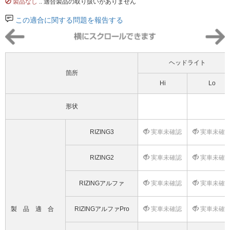
製品なし
.. 適合製品の取り扱いがありません
この適合に関する問題を報告する
ヘッドライト
箇所
Hi
Lo
形状
RIZING3
実車未確認
実車未確
RIZING2
実車未確認
実車未確
RIZINGアルファ
実車未確認
実車未確
製品適合
RIZINGアルファPro
実車未確認
実車未確