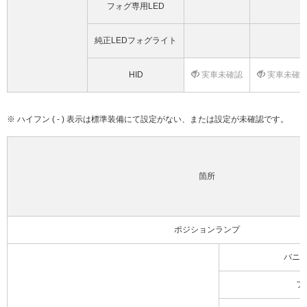
フォグ専用LED
純正LEDフォグライト
HID
実車未確認
実車未確
※ ハイフン ( - ) 表示は標準装備にて設定がない、または設定が未確認です。
箇所
ポジションランプ
バニ
フ