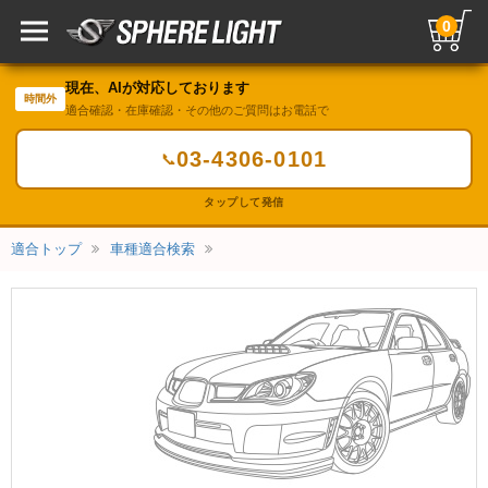
0
現在、AIが対応しております
時間外
適合確認・在庫確認・その他のご質問はお電話で
03-4306-0101
📞
タップして発信
適合トップ
車種適合検索