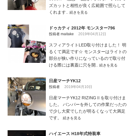
ズカットと相性が良く広範囲で照らして
くれます..
続きを見る
ドゥカティ 2012年 モンスター796
投稿者 maitake
2019年04月12日
スフィアライトLED取り付けました！ 明
るくて満足です☆ モンスターはライトの
部分が狭い作りになっているので取り付
ける際には裏蓋に穴を開..
続きを見る
日産マーチYK12
投稿者
2019年04月10日
日産マーチYK12 RIZINGⅡを取り付けま
した。 バンパーを外しての作業だったの
で少し大変でしたが明るくなって大満足
です。
続きを見る
ハイエース H18年式特装車