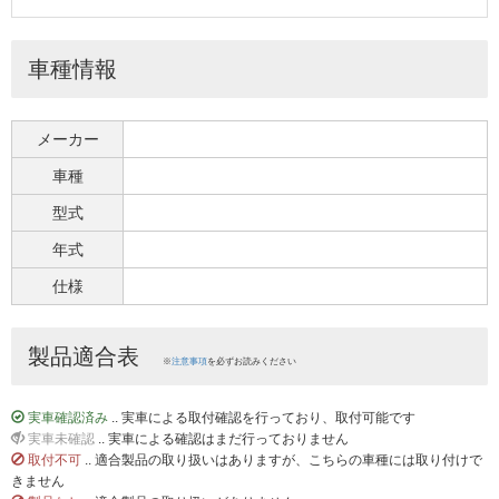
車種情報
メーカー
車種
型式
年式
仕様
製品適合表
※
注意事項
を必ずお読みください
実車確認済み
.. 実車による取付確認を行っており、取付可能です
実車未確認
.. 実車による確認はまだ行っておりません
取付不可
.. 適合製品の取り扱いはありますが、こちらの車種には取り付けで
きません