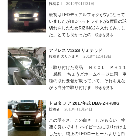
投稿者 I
2019年01月21日
最初はLEDデュアルフォグが気になって
いましたがHIDヘッドライトが2度目の球
切れをしたためRIZING2を入れてみまし
た。とても良かったの..
続きを見る
アドレス V125S リミテッド
投稿者 のりたまろ
2018年12月18日
・取り付けた商品 ＮＥＯＬ ＰＨ１１
・感想 ちょうどホームページに同一車
種の取付要領が載っていて、それを見な
がら自分で取り付けま..
続きを見る
トヨタ ノア 2017年式 DBA-ZRR80G
投稿者
2018年11月24日
この明るさ、この白さ、しかも安い！物
凄く良いです！ ハイビームに取り付けま
したが、純正のLEDロービームよりも白