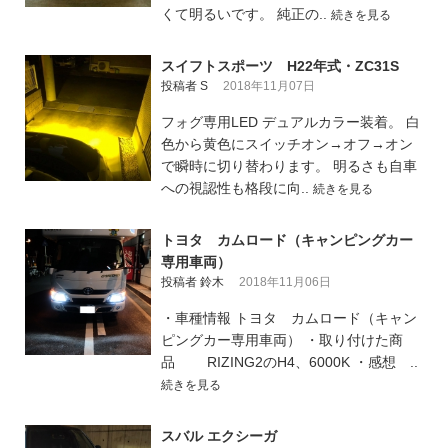
くて明るいです。 純正の..
続きを見る
スイフトスポーツ H22年式・ZC31S
投稿者 S
2018年11月07日
フォグ専用LED デュアルカラー装着。 白
色から黄色にスイッチオン→オフ→オン
で瞬時に切り替わります。 明るさも自車
への視認性も格段に向..
続きを見る
トヨタ カムロード（キャンピングカー
専用車両）
投稿者 鈴木
2018年11月06日
・車種情報 トヨタ カムロード（キャン
ピングカー専用車両） ・取り付けた商
品 RIZING2のH4、6000K ・感想 ..
続きを見る
スバル エクシーガ