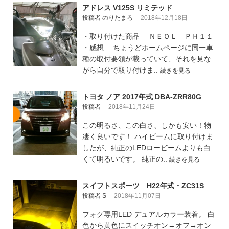
アドレス V125S リミテッド
投稿者 のりたまろ
2018年12月18日
・取り付けた商品 ＮＥＯＬ ＰＨ１１
・感想 ちょうどホームページに同一車
種の取付要領が載っていて、それを見な
がら自分で取り付けま..
続きを見る
トヨタ ノア 2017年式 DBA-ZRR80G
投稿者
2018年11月24日
この明るさ、この白さ、しかも安い！物
凄く良いです！ ハイビームに取り付けま
したが、純正のLEDロービームよりも白
くて明るいです。 純正の..
続きを見る
スイフトスポーツ H22年式・ZC31S
投稿者 S
2018年11月07日
フォグ専用LED デュアルカラー装着。 白
色から黄色にスイッチオン→オフ→オン