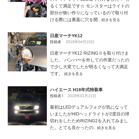
るくて満足です☆ モンスターはライトの
部分が狭い作りになっているので取り付
ける際には裏蓋に穴を開..
続きを見る
日産マーチYK12
投稿者
2019年04月10日
日産マーチYK12 RIZINGⅡを取り付けま
した。 バンパーを外しての作業だったの
で少し大変でしたが明るくなって大満足
です。
続きを見る
ハイエース H18年式特装車
投稿者 I
2019年01月21日
最初はLEDデュアルフォグが気になって
いましたがHIDヘッドライトが2度目の球
切れをしたためRIZING2を入れてみまし
た。とても良かったの..
続きを見る