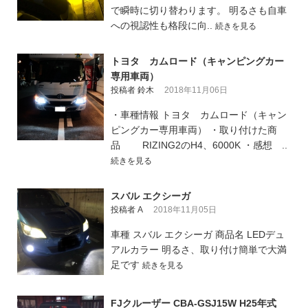
で瞬時に切り替わります。 明るさも自車
への視認性も格段に向..
続きを見る
トヨタ カムロード（キャンピングカー
専用車両）
投稿者 鈴木
2018年11月06日
・車種情報 トヨタ カムロード（キャン
ピングカー専用車両） ・取り付けた商
品 RIZING2のH4、6000K ・感想 ..
続きを見る
スバル エクシーガ
投稿者 A
2018年11月05日
車種 スバル エクシーガ 商品名 LEDデュ
アルカラー 明るさ、取り付け簡単で大満
足です
続きを見る
FJクルーザー CBA-GSJ15W H25年式