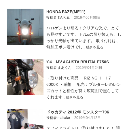
HONDA FAZE(MF11)
投稿者 T.A.K.E.
2019年06月08日
ハロゲンより明るくクリアな光で、とて
も見やすいです。 Hi/Loの切り替えも、し
っかり光軸が出ています。 取り付けは、
無加工ポン着けでし..
続きを見る
'04 MV AGUSTA BRUTALE750S
投稿者 まあくん
2019年04月24日
・取り付けた商品 RIZINGⅡ H7
6000K ・感想 配光：ブルターレのレン
ズカットと相性が良く広範囲で照らして
くれます..
続きを見る
ドゥカティ 2012年 モンスター796
投稿者 maitake
2019年04月12日
スフィアライトLED取り付けました！ 明