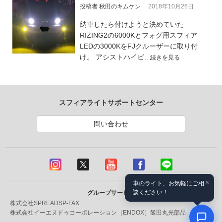
投稿者 秋田のキムケン
2018年10月26日
納車したら付けようと決めていた
RIZING2の6000Kとフォグ用スフィア
LEDの3000KをFJクルーザーに取り付
け。 アシストハイビ..
続きを見る
スフィアライトサポートセンター
問い合わせ
×
車のライト、お気軽にご相
談ください！
グループサービス
株式会社SPREAD
SP-FAX
株式会社イーエヌドゥコーポレーション（ENDOX）
飯田丸光部品