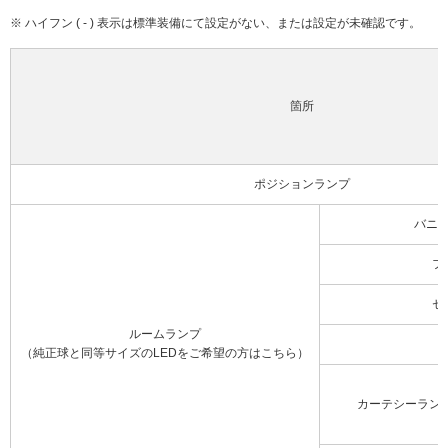
※ ハイフン ( - ) 表示は標準装備にて設定がない、または設定が未確認です。
箇所
ポジションランプ
バニ
フ
セ
ルームランプ
（純正球と同等サイズのLEDをご希望の方はこちら）
カーテシーラン