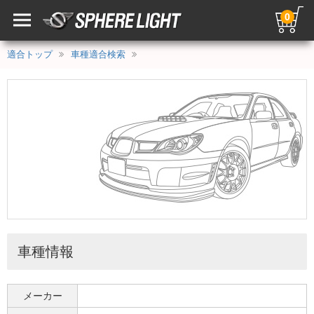
0
適合トップ
車種適合検索
車種情報
メーカー