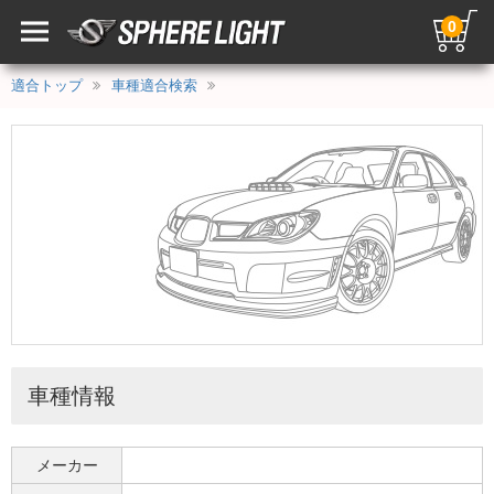
0
適合トップ
車種適合検索
車種情報
メーカー