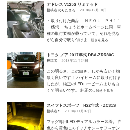
アドレス V125S リミテッド
投稿者 のりたまろ
2018年12月18日
・取り付けた商品 ＮＥＯＬ ＰＨ１１
・感想 ちょうどホームページに同一車
種の取付要領が載っていて、それを見な
がら自分で取り付けま..
続きを見る
トヨタ ノア 2017年式 DBA-ZRR80G
投稿者
2018年11月24日
この明るさ、この白さ、しかも安い！物
凄く良いです！ ハイビームに取り付けま
したが、純正のLEDロービームよりも白
くて明るいです。 純正の..
続きを見る
スイフトスポーツ H22年式・ZC31S
投稿者 S
2018年11月07日
フォグ専用LED デュアルカラー装着。 白
色から黄色にスイッチオン→オフ→オン