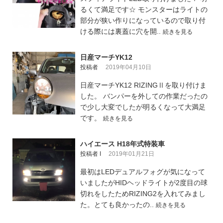
るくて満足です☆ モンスターはライトの
部分が狭い作りになっているので取り付
ける際には裏蓋に穴を開..
続きを見る
日産マーチYK12
投稿者
2019年04月10日
日産マーチYK12 RIZINGⅡを取り付けま
した。 バンパーを外しての作業だったの
で少し大変でしたが明るくなって大満足
です。
続きを見る
ハイエース H18年式特装車
投稿者 I
2019年01月21日
最初はLEDデュアルフォグが気になって
いましたがHIDヘッドライトが2度目の球
切れをしたためRIZING2を入れてみまし
た。とても良かったの..
続きを見る