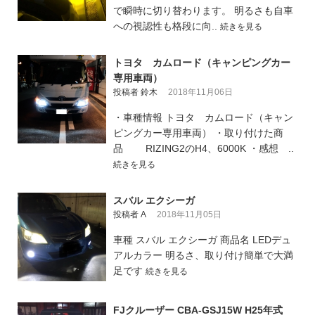
で瞬時に切り替わります。 明るさも自車
への視認性も格段に向..
続きを見る
トヨタ カムロード（キャンピングカー
専用車両）
投稿者 鈴木
2018年11月06日
・車種情報 トヨタ カムロード（キャン
ピングカー専用車両） ・取り付けた商
品 RIZING2のH4、6000K ・感想 ..
続きを見る
スバル エクシーガ
投稿者 A
2018年11月05日
車種 スバル エクシーガ 商品名 LEDデュ
アルカラー 明るさ、取り付け簡単で大満
足です
続きを見る
FJクルーザー CBA-GSJ15W H25年式