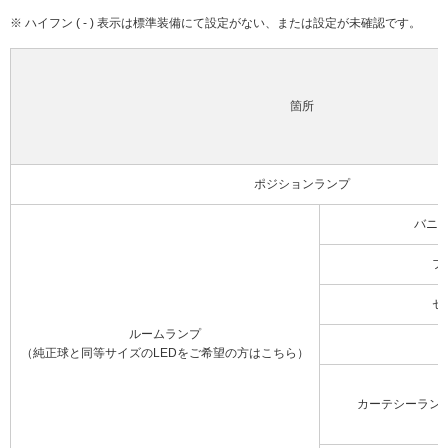
※ ハイフン ( - ) 表示は標準装備にて設定がない、または設定が未確認です。
箇所
ポジションランプ
バニ
フ
セ
ルームランプ
（純正球と同等サイズのLEDをご希望の方はこちら）
カーテシーラン