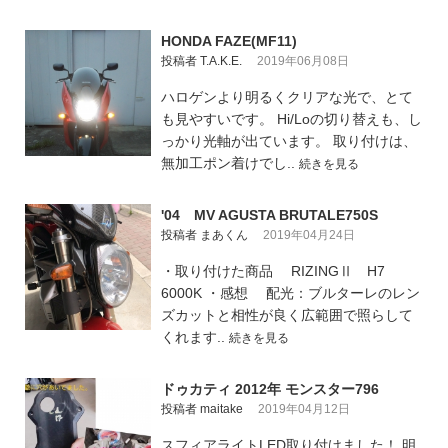
HONDA FAZE(MF11)
投稿者 T.A.K.E.
2019年06月08日
ハロゲンより明るくクリアな光で、とて
も見やすいです。 Hi/Loの切り替えも、し
っかり光軸が出ています。 取り付けは、
無加工ポン着けでし..
続きを見る
'04 MV AGUSTA BRUTALE750S
投稿者 まあくん
2019年04月24日
・取り付けた商品 RIZINGⅡ H7
6000K ・感想 配光：ブルターレのレン
ズカットと相性が良く広範囲で照らして
くれます..
続きを見る
ドゥカティ 2012年 モンスター796
投稿者 maitake
2019年04月12日
スフィアライトLED取り付けました！ 明