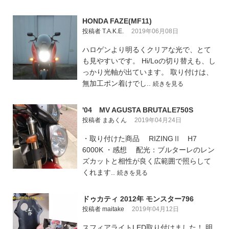
HONDA FAZE(MF11)
投稿者 T.A.K.E.
2019年06月08日
ハロゲンより明るくクリアな光で、とて
も見やすいです。 Hi/Loの切り替えも、し
っかり光軸が出ています。 取り付けは、
無加工ポン着けでし..
続きを見る
'04 MV AGUSTA BRUTALE750S
投稿者 まあくん
2019年04月24日
・取り付けた商品 RIZINGⅡ H7
6000K ・感想 配光：ブルターレのレン
ズカットと相性が良く広範囲で照らして
くれます..
続きを見る
ドゥカティ 2012年 モンスター796
投稿者 maitake
2019年04月12日
スフィアライトLED取り付けました！ 明