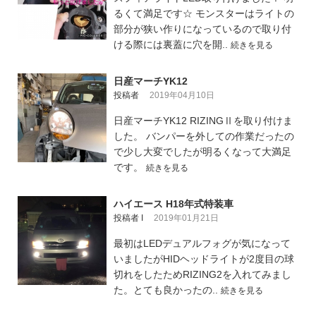
るくて満足です☆ モンスターはライトの
部分が狭い作りになっているので取り付
ける際には裏蓋に穴を開..
続きを見る
日産マーチYK12
投稿者
2019年04月10日
日産マーチYK12 RIZINGⅡを取り付けま
した。 バンパーを外しての作業だったの
で少し大変でしたが明るくなって大満足
です。
続きを見る
ハイエース H18年式特装車
投稿者 I
2019年01月21日
最初はLEDデュアルフォグが気になって
いましたがHIDヘッドライトが2度目の球
切れをしたためRIZING2を入れてみまし
た。とても良かったの..
続きを見る