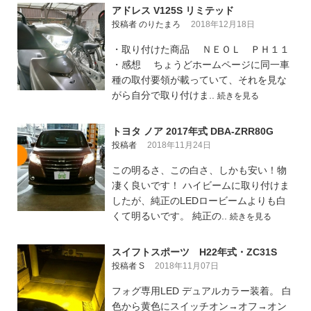
アドレス V125S リミテッド
投稿者 のりたまろ
2018年12月18日
・取り付けた商品 ＮＥＯＬ ＰＨ１１
・感想 ちょうどホームページに同一車
種の取付要領が載っていて、それを見な
がら自分で取り付けま..
続きを見る
トヨタ ノア 2017年式 DBA-ZRR80G
投稿者
2018年11月24日
この明るさ、この白さ、しかも安い！物
凄く良いです！ ハイビームに取り付けま
したが、純正のLEDロービームよりも白
くて明るいです。 純正の..
続きを見る
スイフトスポーツ H22年式・ZC31S
投稿者 S
2018年11月07日
フォグ専用LED デュアルカラー装着。 白
色から黄色にスイッチオン→オフ→オン