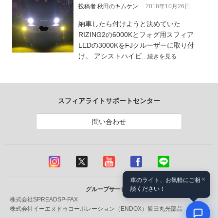
投稿者 秋田のキムケン
2018年10月26日
納車したら付けようと決めていた
RIZING2の6000Kとフォグ用スフィア
LEDの3000KをFJクルーザーに取り付
け。 アシストハイビ..
続きを見る
スフィアライトサポートセンター
問い合わせ
×
車のライト、お気軽にご相
談ください！
グループサービス
株式会社SPREAD
SP-FAX
株式会社イーエヌドゥコーポレーション（ENDOX）
飯田丸光部品