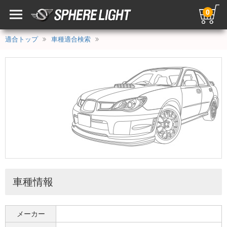
0
適合トップ
車種適合検索
車種情報
メーカー