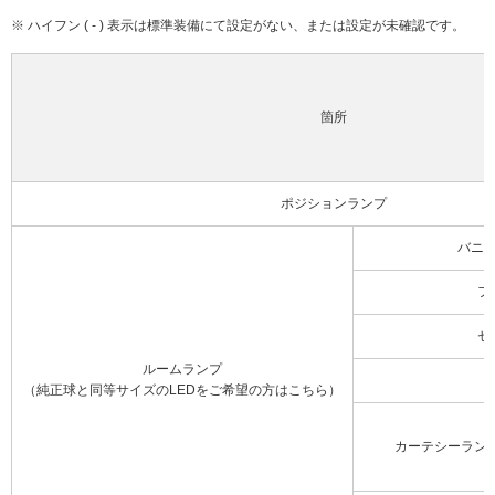
※ ハイフン ( - ) 表示は標準装備にて設定がない、または設定が未確認です。
箇所
ポジションランプ
バニ
フ
セ
ルームランプ
（純正球と同等サイズのLEDをご希望の方はこちら）
カーテシーラン