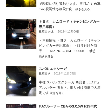
で瞬時に切り替わります。 明るさも自車
への視認性も格段に向..
続きを見る
トヨタ カムロード（キャンピングカー
専用車両）
投稿者 鈴木
2018年11月06日
・車種情報 トヨタ カムロード（キャン
ピングカー専用車両） ・取り付けた商
品 RIZING2のH4、6000K ・感想 ..
続きを見る
スバル エクシーガ
投稿者 A
2018年11月05日
車種 スバル エクシーガ 商品名 LEDデュ
アルカラー 明るさ、取り付け簡単で大満
足です
続きを見る
FJクルーザー CBA-GSJ15W H25年式