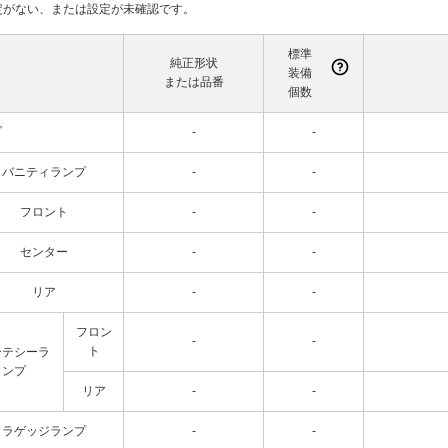
て設定がない、または設定が未確認です。
標準
純正形状
装備
または品番
個数
プ
-
-
バニティランプ
-
-
フロント
-
-
センター
-
-
リア
-
-
フロン
-
-
ト
ーテシーラ
ンプ
リア
-
-
ラゲッジランプ
-
-