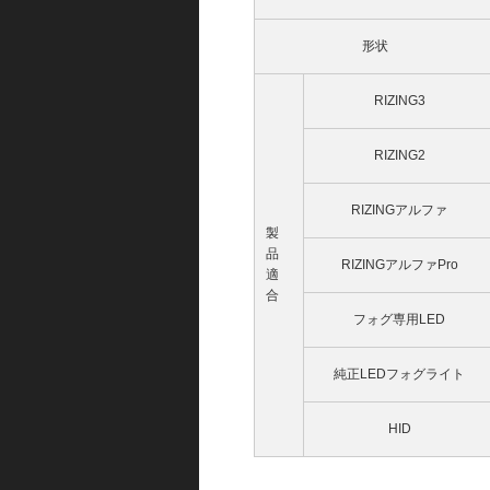
形状
RIZING3
RIZING2
RIZINGアルファ
製
品
RIZINGアルファPro
適
合
フォグ専用LED
純正LEDフォグライト
HID