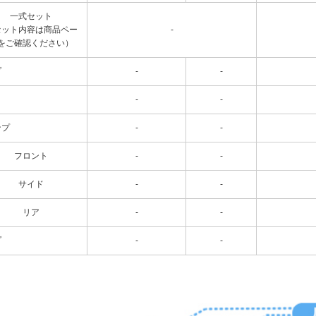
一式セット
セット内容は商品ペー
-
をご確認ください）
プ
-
-
-
-
ンプ
-
-
フロント
-
-
サイド
-
-
リア
-
-
プ
-
-