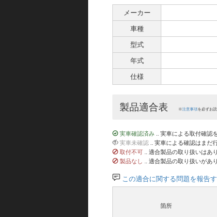
メーカー
車種
型式
年式
仕様
製品適合表
※
注意事項
を必ずお読
実車確認済み
.. 実車による取付確
実車未確認
.. 実車による確認はま
取付不可
.. 適合製品の取り扱いは
製品なし
.. 適合製品の取り扱いがあ
この適合に関する問題を報告す
箇所