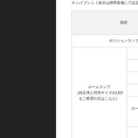
※ ハイフン ( - ) 表示は標準装備に
箇所
ポジションラン
ルームランプ
（純正球と同等サイズのLED
をご希望の方はこちら）
カ