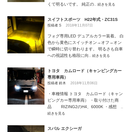
くて明るいです。 純正の..
続きを見る
スイフトスポーツ H22年式・ZC31S
投稿者 S
2018年11月07日
フォグ専用LED デュアルカラー装着。 白
色から黄色にスイッチオン→オフ→オン
で瞬時に切り替わります。 明るさも自車
への視認性も格段に向..
続きを見る
トヨタ カムロード（キャンピングカー
専用車両）
投稿者 鈴木
2018年11月06日
・車種情報 トヨタ カムロード（キャン
ピングカー専用車両） ・取り付けた商
品 RIZING2のH4、6000K ・感想 ..
続きを見る
スバル エクシーガ