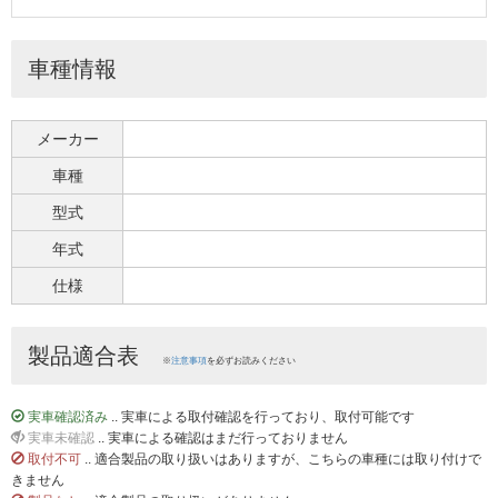
車種情報
メーカー
車種
型式
年式
仕様
製品適合表
※
注意事項
を必ずお読みください
実車確認済み
.. 実車による取付確認を行っており、取付可能です
実車未確認
.. 実車による確認はまだ行っておりません
取付不可
.. 適合製品の取り扱いはありますが、こちらの車種には取り付けで
きません