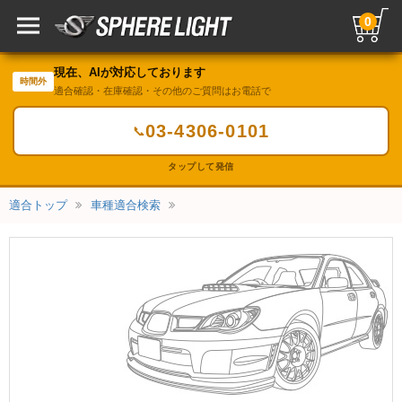
0
現在、AIが対応しております
時間外
適合確認・在庫確認・その他のご質問はお電話で
03-4306-0101
📞
タップして発信
適合トップ
車種適合検索