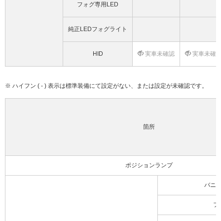
フォグ専用LED
純正LEDフォグライト
HID
実車未確認
実車未確
※ ハイフン ( - ) 表示は標準装備にて設定がない、または設定が未確認です。
箇所
ポジションランプ
バニ
フ