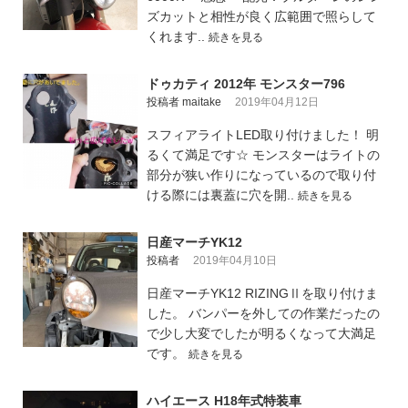
ズカットと相性が良く広範囲で照らして
くれます..
続きを見る
ドゥカティ 2012年 モンスター796
投稿者 maitake
2019年04月12日
スフィアライトLED取り付けました！ 明
るくて満足です☆ モンスターはライトの
部分が狭い作りになっているので取り付
ける際には裏蓋に穴を開..
続きを見る
日産マーチYK12
投稿者
2019年04月10日
日産マーチYK12 RIZINGⅡを取り付けま
した。 バンパーを外しての作業だったの
で少し大変でしたが明るくなって大満足
です。
続きを見る
ハイエース H18年式特装車