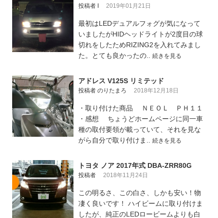
投稿者 I
2019年01月21日
最初はLEDデュアルフォグが気になって
いましたがHIDヘッドライトが2度目の球
切れをしたためRIZING2を入れてみまし
た。とても良かったの..
続きを見る
アドレス V125S リミテッド
投稿者 のりたまろ
2018年12月18日
・取り付けた商品 ＮＥＯＬ ＰＨ１１
・感想 ちょうどホームページに同一車
種の取付要領が載っていて、それを見な
がら自分で取り付けま..
続きを見る
トヨタ ノア 2017年式 DBA-ZRR80G
投稿者
2018年11月24日
この明るさ、この白さ、しかも安い！物
凄く良いです！ ハイビームに取り付けま
したが、純正のLEDロービームよりも白