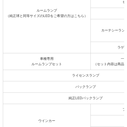
セ
ルームランプ
（純正球と同等サイズのLEDをご希望の方はこちら）
カーテシーラン
ラゲ
車種専用
一
ルームランプセット
（セット内容は商品
ライセンスランプ
バックランプ
純正LEDバックランプ
フ
ウインカー