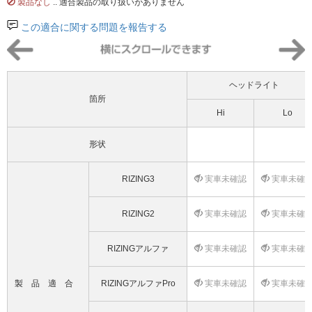
製品なし
.. 適合製品の取り扱いがありません
この適合に関する問題を報告する
ヘッドライト
箇所
Hi
Lo
形状
RIZING3
実車未確認
実車未確
RIZING2
実車未確認
実車未確
RIZINGアルファ
実車未確認
実車未確
製品適合
RIZINGアルファPro
実車未確認
実車未確