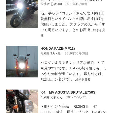
投稿者 忍者900
2019年10月09日
石川県のライコランドさんで取り付け工
賃無料というイベントの際に取り付けを
お願いしました。 スタッフの人から「す
ごく明るいですよ」とのお声掛..
続きを見
る
HONDA FAZE(MF11)
投稿者 T.A.K.E.
2019年06月08日
ハロゲンより明るくクリアな光で、とて
も見やすいです。 Hi/Loの切り替えも、し
っかり光軸が出ています。 取り付けは、
無加工ポン着けでし..
続きを見る
'04 MV AGUSTA BRUTALE750S
投稿者 まあくん
2019年04月24日
・取り付けた商品 RIZINGⅡ H7
6000K ・感想 配光：ブルターレのレン