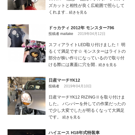
ズカットと相性が良く広範囲で照らして
くれます..
続きを見る
ドゥカティ 2012年 モンスター796
投稿者 maitake
2019年04月12日
スフィアライトLED取り付けました！ 明
るくて満足です☆ モンスターはライトの
部分が狭い作りになっているので取り付
ける際には裏蓋に穴を開..
続きを見る
日産マーチYK12
投稿者
2019年04月10日
日産マーチYK12 RIZINGⅡを取り付けま
した。 バンパーを外しての作業だったの
で少し大変でしたが明るくなって大満足
です。
続きを見る
ハイエース H18年式特装車