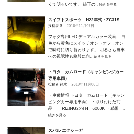
くて明るいです。 純正の..
続きを見る
スイフトスポーツ H22年式・ZC31S
投稿者 S
2018年11月07日
フォグ専用LED デュアルカラー装着。 白
色から黄色にスイッチオン→オフ→オン
で瞬時に切り替わります。 明るさも自車
への視認性も格段に向..
続きを見る
トヨタ カムロード（キャンピングカー
専用車両）
投稿者 鈴木
2018年11月06日
・車種情報 トヨタ カムロード（キャン
ピングカー専用車両） ・取り付けた商
品 RIZING2のH4、6000K ・感想 ..
続きを見る
スバル エクシーガ