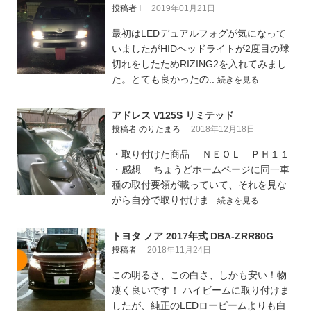
投稿者 I
2019年01月21日
最初はLEDデュアルフォグが気になって
いましたがHIDヘッドライトが2度目の球
切れをしたためRIZING2を入れてみまし
た。とても良かったの..
続きを見る
アドレス V125S リミテッド
投稿者 のりたまろ
2018年12月18日
・取り付けた商品 ＮＥＯＬ ＰＨ１１
・感想 ちょうどホームページに同一車
種の取付要領が載っていて、それを見な
がら自分で取り付けま..
続きを見る
トヨタ ノア 2017年式 DBA-ZRR80G
投稿者
2018年11月24日
この明るさ、この白さ、しかも安い！物
凄く良いです！ ハイビームに取り付けま
したが、純正のLEDロービームよりも白