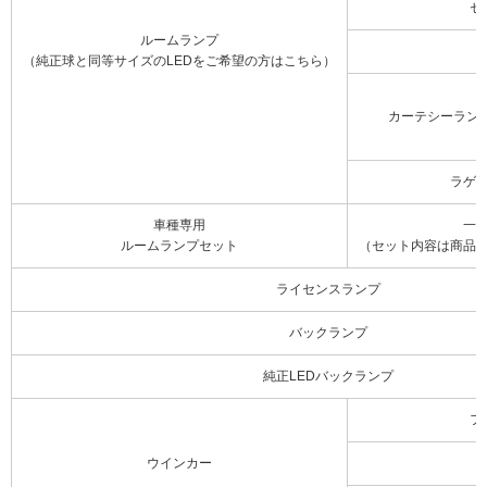
セ
ルームランプ
（純正球と同等サイズのLEDをご希望の方はこちら）
カーテシーラン
ラゲ
車種専用
一
ルームランプセット
（セット内容は商品
ライセンスランプ
バックランプ
純正LEDバックランプ
フ
ウインカー