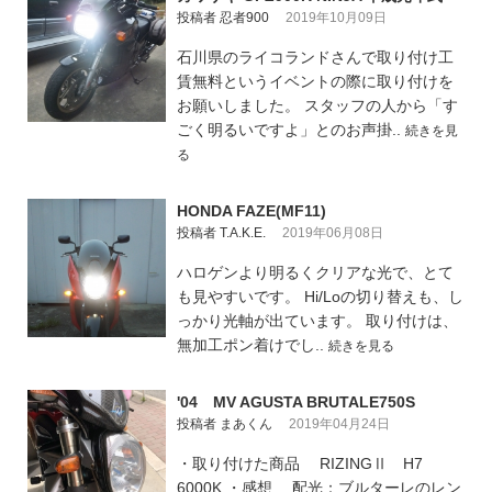
投稿者 忍者900
2019年10月09日
石川県のライコランドさんで取り付け工
賃無料というイベントの際に取り付けを
お願いしました。 スタッフの人から「す
ごく明るいですよ」とのお声掛..
続きを見
る
HONDA FAZE(MF11)
投稿者 T.A.K.E.
2019年06月08日
ハロゲンより明るくクリアな光で、とて
も見やすいです。 Hi/Loの切り替えも、し
っかり光軸が出ています。 取り付けは、
無加工ポン着けでし..
続きを見る
'04 MV AGUSTA BRUTALE750S
投稿者 まあくん
2019年04月24日
・取り付けた商品 RIZINGⅡ H7
6000K ・感想 配光：ブルターレのレン