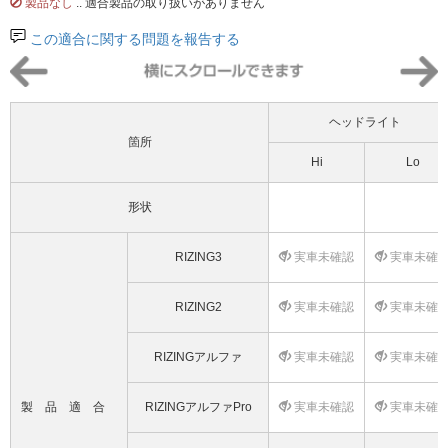
製品なし
.. 適合製品の取り扱いがありません
この適合に関する問題を報告する
ヘッドライト
箇所
Hi
Lo
形状
RIZING3
実車未確認
実車未確
RIZING2
実車未確認
実車未確
RIZINGアルファ
実車未確認
実車未確
製品適合
RIZINGアルファPro
実車未確認
実車未確