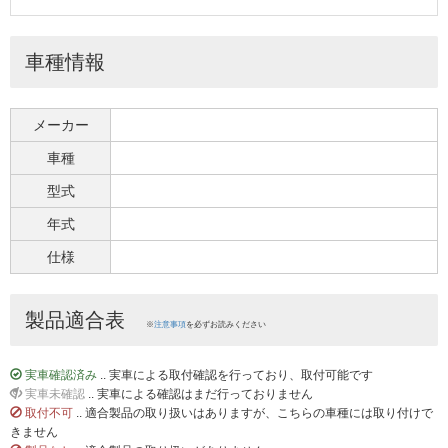
車種情報
メーカー
車種
型式
年式
仕様
製品適合表
※
注意事項
を必ずお読みください
実車確認済み
.. 実車による取付確認を行っており、取付可能です
実車未確認
.. 実車による確認はまだ行っておりません
取付不可
.. 適合製品の取り扱いはありますが、こちらの車種には取り付けで
きません