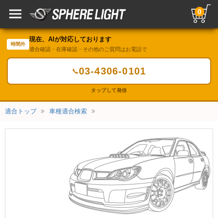
0
現在、AIが対応しております
時間外
適合確認・在庫確認・その他のご質問はお電話で
03-4306-0101
📞
タップして発信
適合トップ
車種適合検索