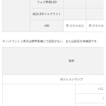
フォグ専用LED
純正LEDフォグライト
HID
実車未確認
実車未確
※ ハイフン ( - ) 表示は標準装備にて設定がない、または設定が未確認です。
箇所
ポジションランプ
バニ
フ