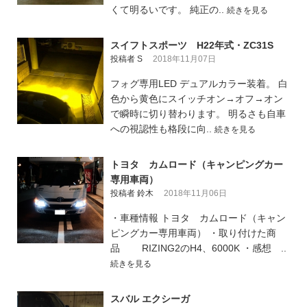
くて明るいです。 純正の..
続きを見る
スイフトスポーツ H22年式・ZC31S
投稿者 S
2018年11月07日
フォグ専用LED デュアルカラー装着。 白
色から黄色にスイッチオン→オフ→オン
で瞬時に切り替わります。 明るさも自車
への視認性も格段に向..
続きを見る
トヨタ カムロード（キャンピングカー
専用車両）
投稿者 鈴木
2018年11月06日
・車種情報 トヨタ カムロード（キャン
ピングカー専用車両） ・取り付けた商
品 RIZING2のH4、6000K ・感想 ..
続きを見る
スバル エクシーガ