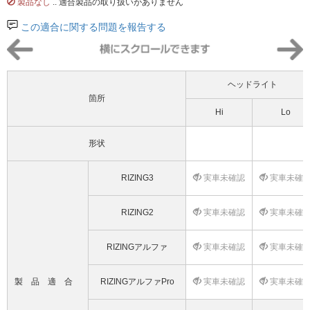
製品なし
.. 適合製品の取り扱いがありません
この適合に関する問題を報告する
ヘッドライト
箇所
Hi
Lo
形状
RIZING3
実車未確認
実車未確
RIZING2
実車未確認
実車未確
RIZINGアルファ
実車未確認
実車未確
製品適合
RIZINGアルファPro
実車未確認
実車未確