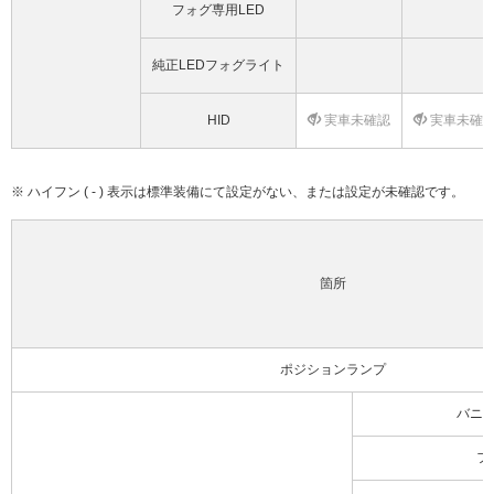
フォグ専用LED
純正LEDフォグライト
HID
実車未確認
実車未確
※ ハイフン ( - ) 表示は標準装備にて設定がない、または設定が未確認です。
箇所
ポジションランプ
バニ
フ