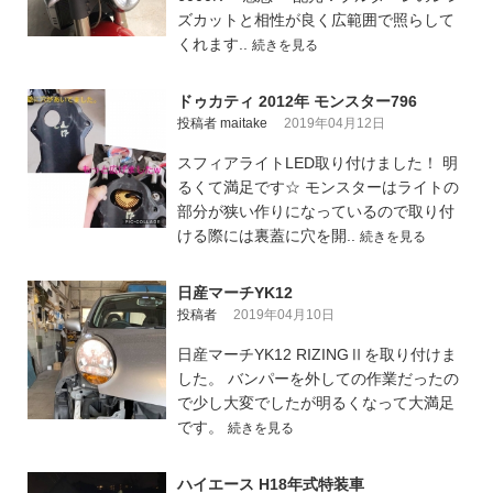
ズカットと相性が良く広範囲で照らして
くれます..
続きを見る
ドゥカティ 2012年 モンスター796
投稿者 maitake
2019年04月12日
スフィアライトLED取り付けました！ 明
るくて満足です☆ モンスターはライトの
部分が狭い作りになっているので取り付
ける際には裏蓋に穴を開..
続きを見る
日産マーチYK12
投稿者
2019年04月10日
日産マーチYK12 RIZINGⅡを取り付けま
した。 バンパーを外しての作業だったの
で少し大変でしたが明るくなって大満足
です。
続きを見る
ハイエース H18年式特装車