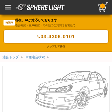
0
現在、AIが対応しております
時間外
適合確認・在庫確認・その他のご質問はお電話で
03-4306-0101
📞
タップして発信
適合トップ
車種適合検索