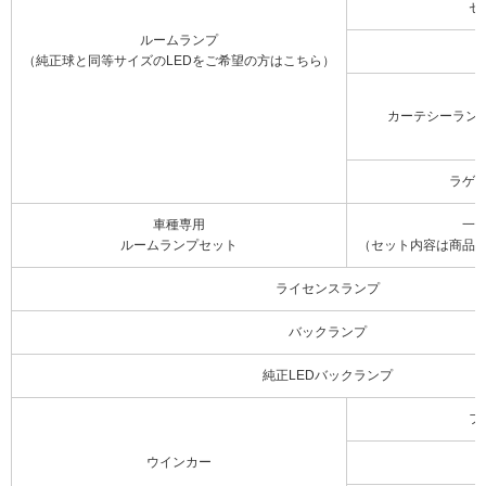
セ
ルームランプ
（純正球と同等サイズのLEDをご希望の方はこちら）
カーテシーラン
ラゲ
車種専用
一
ルームランプセット
（セット内容は商品
ライセンスランプ
バックランプ
純正LEDバックランプ
フ
ウインカー