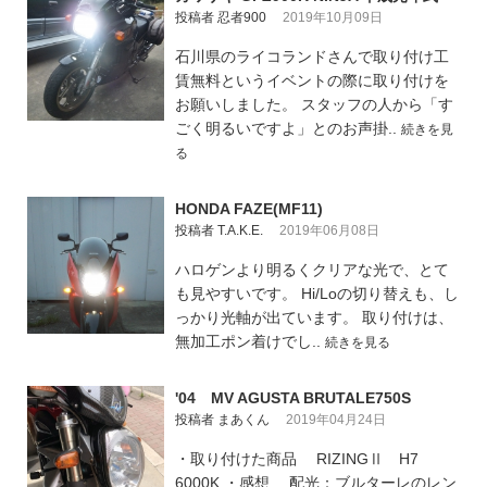
投稿者 忍者900
2019年10月09日
石川県のライコランドさんで取り付け工
賃無料というイベントの際に取り付けを
お願いしました。 スタッフの人から「す
ごく明るいですよ」とのお声掛..
続きを見
る
HONDA FAZE(MF11)
投稿者 T.A.K.E.
2019年06月08日
ハロゲンより明るくクリアな光で、とて
も見やすいです。 Hi/Loの切り替えも、し
っかり光軸が出ています。 取り付けは、
無加工ポン着けでし..
続きを見る
'04 MV AGUSTA BRUTALE750S
投稿者 まあくん
2019年04月24日
・取り付けた商品 RIZINGⅡ H7
6000K ・感想 配光：ブルターレのレン