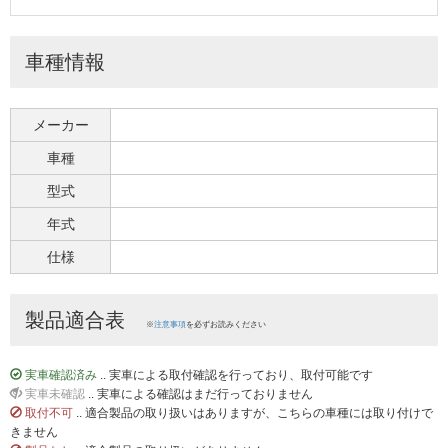
車種情報
メーカー
車種
型式
年式
仕様
製品適合表
※
注意事項
を必ずお読みください
実車確認済み
.. 実車による取付確認を行っており、取付可能です
実車未確認
.. 実車による確認はまだ行っておりません
取付不可
.. 適合製品の取り扱いはありますが、こちらの車種には取り付けで
きません