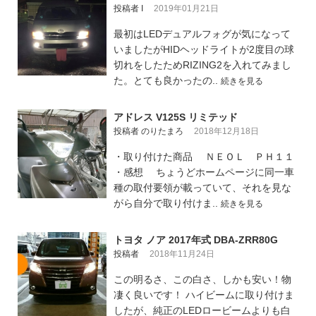
投稿者 I
2019年01月21日
最初はLEDデュアルフォグが気になって
いましたがHIDヘッドライトが2度目の球
切れをしたためRIZING2を入れてみまし
た。とても良かったの..
続きを見る
アドレス V125S リミテッド
投稿者 のりたまろ
2018年12月18日
・取り付けた商品 ＮＥＯＬ ＰＨ１１
・感想 ちょうどホームページに同一車
種の取付要領が載っていて、それを見な
がら自分で取り付けま..
続きを見る
トヨタ ノア 2017年式 DBA-ZRR80G
投稿者
2018年11月24日
この明るさ、この白さ、しかも安い！物
凄く良いです！ ハイビームに取り付けま
したが、純正のLEDロービームよりも白