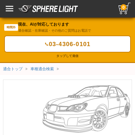
0
現在、AIが対応しております
時間外
適合確認・在庫確認・その他のご質問はお電話で
03-4306-0101
📞
タップして発信
適合トップ
車種適合検索