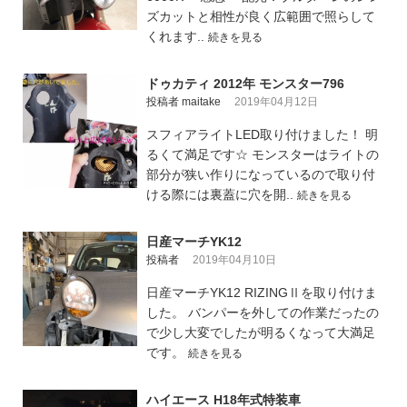
ズカットと相性が良く広範囲で照らして
くれます..
続きを見る
ドゥカティ 2012年 モンスター796
投稿者 maitake
2019年04月12日
スフィアライトLED取り付けました！ 明
るくて満足です☆ モンスターはライトの
部分が狭い作りになっているので取り付
ける際には裏蓋に穴を開..
続きを見る
日産マーチYK12
投稿者
2019年04月10日
日産マーチYK12 RIZINGⅡを取り付けま
した。 バンパーを外しての作業だったの
で少し大変でしたが明るくなって大満足
です。
続きを見る
ハイエース H18年式特装車