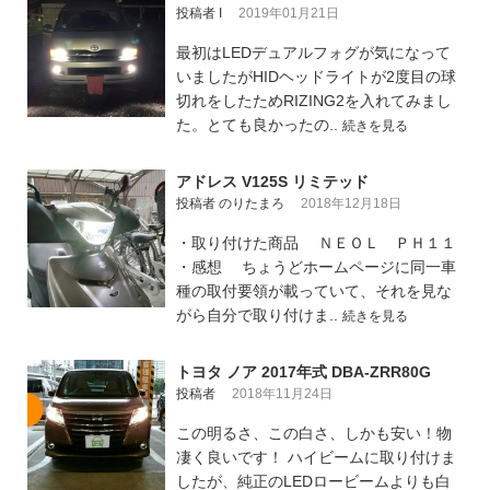
投稿者 I
2019年01月21日
最初はLEDデュアルフォグが気になって
いましたがHIDヘッドライトが2度目の球
切れをしたためRIZING2を入れてみまし
た。とても良かったの..
続きを見る
アドレス V125S リミテッド
投稿者 のりたまろ
2018年12月18日
・取り付けた商品 ＮＥＯＬ ＰＨ１１
・感想 ちょうどホームページに同一車
種の取付要領が載っていて、それを見な
がら自分で取り付けま..
続きを見る
トヨタ ノア 2017年式 DBA-ZRR80G
投稿者
2018年11月24日
この明るさ、この白さ、しかも安い！物
凄く良いです！ ハイビームに取り付けま
したが、純正のLEDロービームよりも白