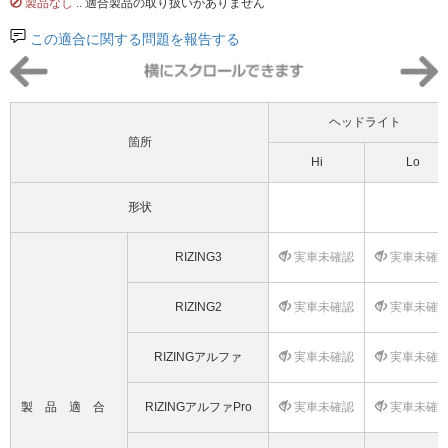
製品なし
.. 適合製品の取り扱いがありません
この適合に関する問題を報告する
ヘッドライト
箇所
Hi
Lo
形状
RIZING3
実車未確認
実車未確
RIZING2
実車未確認
実車未確
RIZINGアルファ
実車未確認
実車未確
製品適合
RIZINGアルファPro
実車未確認
実車未確