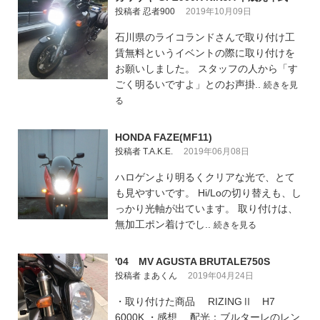
投稿者 忍者900
2019年10月09日
石川県のライコランドさんで取り付け工
賃無料というイベントの際に取り付けを
お願いしました。 スタッフの人から「す
ごく明るいですよ」とのお声掛..
続きを見
る
HONDA FAZE(MF11)
投稿者 T.A.K.E.
2019年06月08日
ハロゲンより明るくクリアな光で、とて
も見やすいです。 Hi/Loの切り替えも、し
っかり光軸が出ています。 取り付けは、
無加工ポン着けでし..
続きを見る
'04 MV AGUSTA BRUTALE750S
投稿者 まあくん
2019年04月24日
・取り付けた商品 RIZINGⅡ H7
6000K ・感想 配光：ブルターレのレン