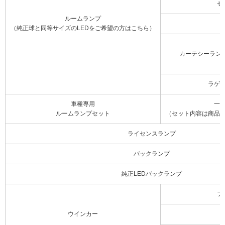
セ
ルームランプ
（純正球と同等サイズのLEDをご希望の方はこちら）
カーテシーラン
ラゲ
車種専用
一
ルームランプセット
（セット内容は商品
ライセンスランプ
バックランプ
純正LEDバックランプ
フ
ウインカー