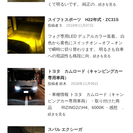
くて明るいです。 純正の..
続きを見る
スイフトスポーツ H22年式・ZC31S
投稿者 S
2018年11月07日
フォグ専用LED デュアルカラー装着。 白
色から黄色にスイッチオン→オフ→オン
で瞬時に切り替わります。 明るさも自車
への視認性も格段に向..
続きを見る
トヨタ カムロード（キャンピングカー
専用車両）
投稿者 鈴木
2018年11月06日
・車種情報 トヨタ カムロード（キャン
ピングカー専用車両） ・取り付けた商
品 RIZING2のH4、6000K ・感想 ..
続きを見る
スバル エクシーガ