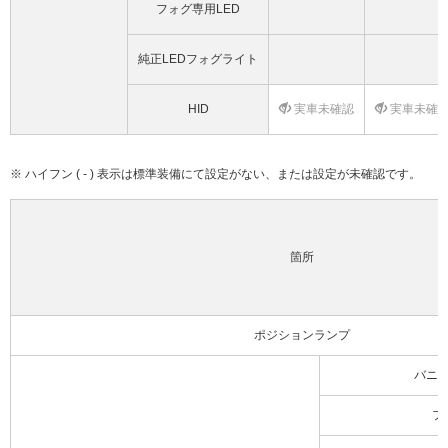
フォグ専用LED
純正LEDフォグライト
HID
実車未確認
実車未確
※ ハイフン ( - ) 表示は標準装備にて設定がない、または設定が未確認です。
箇所
ポジションランプ
バニ
フ