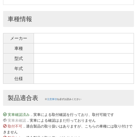
車種情報
メーカー
車種
型式
年式
仕様
製品適合表
※
注意事項
を必ずお読みください
実車確認済み
.. 実車による取付確認を行っており、取付可能です
実車未確認
.. 実車による確認はまだ行っておりません
取付不可
.. 適合製品の取り扱いはありますが、こちらの車種には取り付けで
きません