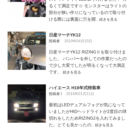
るくて満足です☆ モンスターはライトの
部分が狭い作りになっているので取り付
ける際には裏蓋に穴を開..
続きを見る
日産マーチYK12
投稿者
2019年04月10日
日産マーチYK12 RIZINGⅡを取り付けま
した。 バンパーを外しての作業だったの
で少し大変でしたが明るくなって大満足
です。
続きを見る
ハイエース H18年式特装車
投稿者 I
2019年01月21日
最初はLEDデュアルフォグが気になって
いましたがHIDヘッドライトが2度目の球
切れをしたためRIZING2を入れてみまし
た。とても良かったの..
続きを見る