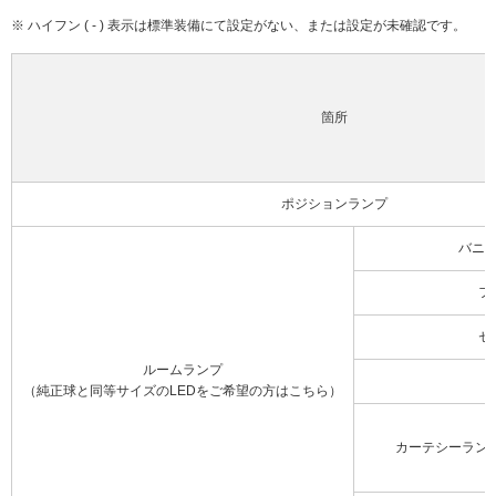
※ ハイフン ( - ) 表示は標準装備にて設定がない、または設定が未確認です。
箇所
ポジションランプ
バニ
フ
セ
ルームランプ
（純正球と同等サイズのLEDをご希望の方はこちら）
カーテシーラン