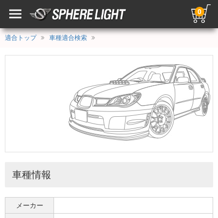
0
適合トップ
車種適合検索
車種情報
メーカー