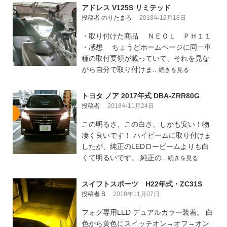
アドレス V125S リミテッド
投稿者 のりたまろ
2018年12月18日
・取り付けた商品 ＮＥＯＬ ＰＨ１１
・感想 ちょうどホームページに同一車
種の取付要領が載っていて、それを見な
がら自分で取り付けま..
続きを見る
トヨタ ノア 2017年式 DBA-ZRR80G
投稿者
2018年11月24日
この明るさ、この白さ、しかも安い！物
凄く良いです！ ハイビームに取り付けま
したが、純正のLEDロービームよりも白
くて明るいです。 純正の..
続きを見る
スイフトスポーツ H22年式・ZC31S
投稿者 S
2018年11月07日
フォグ専用LED デュアルカラー装着。 白
色から黄色にスイッチオン→オフ→オン