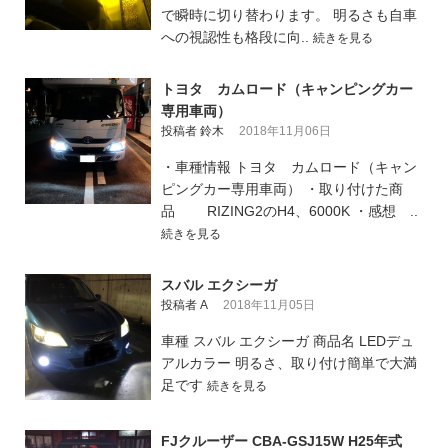
で瞬時に切り替わります。 明るさも自車
への視認性も格段に向..
続きを見る
トヨタ カムロード（キャンピングカー
専用車両）
投稿者 鈴木
2018年11月06日
・車種情報 トヨタ カムロード（キャン
ピングカー専用車両） ・取り付けた商
品 RIZING2のH4、6000K ・感想 ..
続きを見る
スバル エクシーガ
投稿者 A
2018年11月05日
車種 スバル エクシーガ 商品名 LEDデュ
アルカラー 明るさ、取り付け簡単で大満
足です
続きを見る
FJクルーザー CBA-GSJ15W H25年式