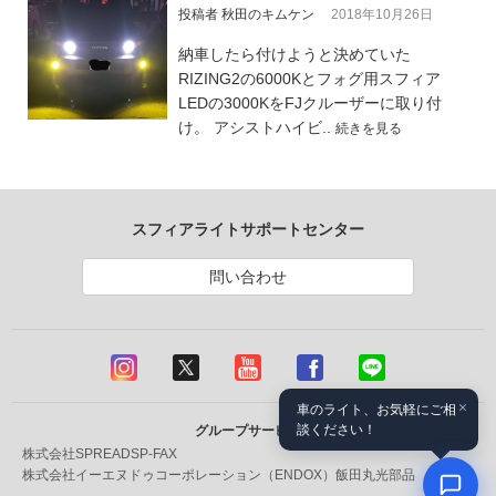
投稿者 秋田のキムケン
2018年10月26日
納車したら付けようと決めていた
RIZING2の6000Kとフォグ用スフィア
LEDの3000KをFJクルーザーに取り付
け。 アシストハイビ..
続きを見る
スフィアライトサポートセンター
問い合わせ
×
車のライト、お気軽にご相
談ください！
グループサービス
株式会社SPREAD
SP-FAX
株式会社イーエヌドゥコーポレーション（ENDOX）
飯田丸光部品