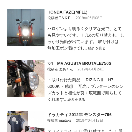
HONDA FAZE(MF11)
投稿者 T.A.K.E.
2019年06月08日
ハロゲンより明るくクリアな光で、とて
も見やすいです。 Hi/Loの切り替えも、し
っかり光軸が出ています。 取り付けは、
無加工ポン着けでし..
続きを見る
'04 MV AGUSTA BRUTALE750S
投稿者 まあくん
2019年04月24日
・取り付けた商品 RIZINGⅡ H7
6000K ・感想 配光：ブルターレのレン
ズカットと相性が良く広範囲で照らして
くれます..
続きを見る
ドゥカティ 2012年 モンスター796
投稿者 maitake
2019年04月12日
スフィアライトLED取り付けました！ 明