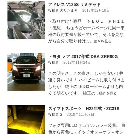
アドレス V125S リミテッド
投稿者 のりたまろ
2018年12月18日
・取り付けた商品 ＮＥＯＬ ＰＨ１１
・感想 ちょうどホームページに同一車
種の取付要領が載っていて、それを見な
がら自分で取り付けま..
続きを見る
トヨタ ノア 2017年式 DBA-ZRR80G
投稿者
2018年11月24日
この明るさ、この白さ、しかも安い！物
凄く良いです！ ハイビームに取り付けま
したが、純正のLEDロービームよりも白
くて明るいです。 純正の..
続きを見る
スイフトスポーツ H22年式・ZC31S
投稿者 S
2018年11月07日
フォグ専用LED デュアルカラー装着。 白
色から黄色にスイッチオン→オフ→オン