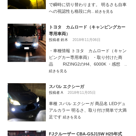
で瞬時に切り替わります。 明るさも自車
への視認性も格段に向..
続きを見る
トヨタ カムロード（キャンピングカー
専用車両）
投稿者 鈴木
2018年11月06日
・車種情報 トヨタ カムロード（キャン
ピングカー専用車両） ・取り付けた商
品 RIZING2のH4、6000K ・感想 ..
続きを見る
スバル エクシーガ
投稿者 A
2018年11月05日
車種 スバル エクシーガ 商品名 LEDデュ
アルカラー 明るさ、取り付け簡単で大満
足です
続きを見る
FJクルーザー CBA-GSJ15W H25年式