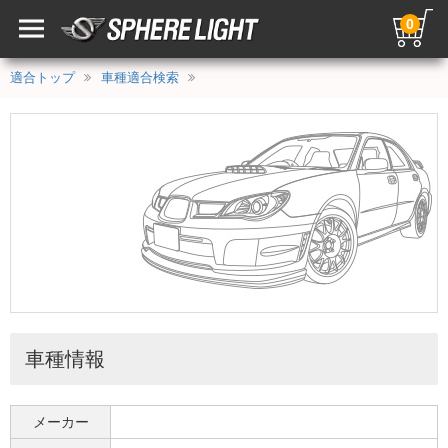
0
適合トップ
車種適合検索
車種情報
メーカー