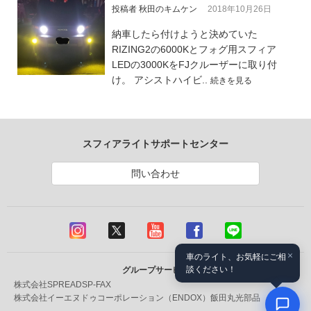
投稿者 秋田のキムケン
2018年10月26日
納車したら付けようと決めていた
RIZING2の6000Kとフォグ用スフィア
LEDの3000KをFJクルーザーに取り付
け。 アシストハイビ..
続きを見る
スフィアライトサポートセンター
問い合わせ
×
車のライト、お気軽にご相
談ください！
グループサービス
株式会社SPREAD
SP-FAX
株式会社イーエヌドゥコーポレーション（ENDOX）
飯田丸光部品