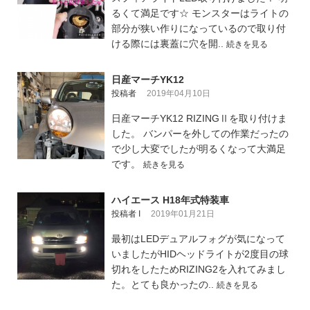
るくて満足です☆ モンスターはライトの
部分が狭い作りになっているので取り付
ける際には裏蓋に穴を開..
続きを見る
日産マーチYK12
投稿者
2019年04月10日
日産マーチYK12 RIZINGⅡを取り付けま
した。 バンパーを外しての作業だったの
で少し大変でしたが明るくなって大満足
です。
続きを見る
ハイエース H18年式特装車
投稿者 I
2019年01月21日
最初はLEDデュアルフォグが気になって
いましたがHIDヘッドライトが2度目の球
切れをしたためRIZING2を入れてみまし
た。とても良かったの..
続きを見る