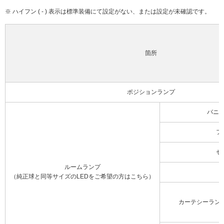
※ ハイフン ( - ) 表示は標準装備にて設定がない、または設定が未確認です。
箇所
ポジションランプ
バニ
フ
セ
ルームランプ
（純正球と同等サイズのLEDをご希望の方はこちら）
カーテシーラン