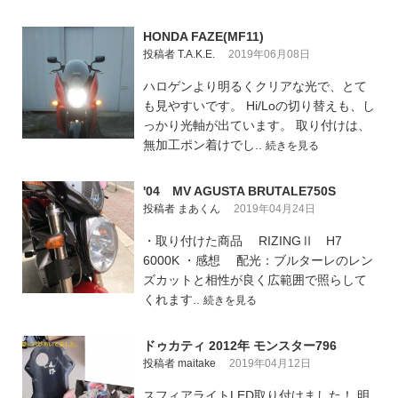
HONDA FAZE(MF11)
投稿者 T.A.K.E.
2019年06月08日
ハロゲンより明るくクリアな光で、とて
も見やすいです。 Hi/Loの切り替えも、し
っかり光軸が出ています。 取り付けは、
無加工ポン着けでし..
続きを見る
'04 MV AGUSTA BRUTALE750S
投稿者 まあくん
2019年04月24日
・取り付けた商品 RIZINGⅡ H7
6000K ・感想 配光：ブルターレのレン
ズカットと相性が良く広範囲で照らして
くれます..
続きを見る
ドゥカティ 2012年 モンスター796
投稿者 maitake
2019年04月12日
スフィアライトLED取り付けました！ 明