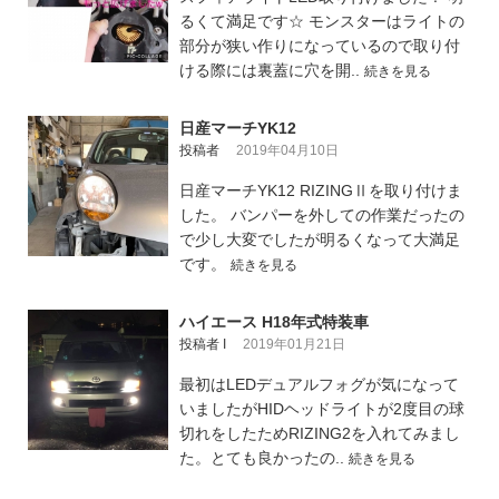
るくて満足です☆ モンスターはライトの
部分が狭い作りになっているので取り付
ける際には裏蓋に穴を開..
続きを見る
日産マーチYK12
投稿者
2019年04月10日
日産マーチYK12 RIZINGⅡを取り付けま
した。 バンパーを外しての作業だったの
で少し大変でしたが明るくなって大満足
です。
続きを見る
ハイエース H18年式特装車
投稿者 I
2019年01月21日
最初はLEDデュアルフォグが気になって
いましたがHIDヘッドライトが2度目の球
切れをしたためRIZING2を入れてみまし
た。とても良かったの..
続きを見る