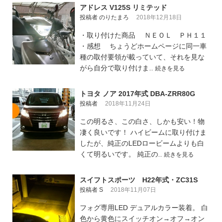
アドレス V125S リミテッド
投稿者 のりたまろ
2018年12月18日
・取り付けた商品 ＮＥＯＬ ＰＨ１１
・感想 ちょうどホームページに同一車
種の取付要領が載っていて、それを見な
がら自分で取り付けま..
続きを見る
トヨタ ノア 2017年式 DBA-ZRR80G
投稿者
2018年11月24日
この明るさ、この白さ、しかも安い！物
凄く良いです！ ハイビームに取り付けま
したが、純正のLEDロービームよりも白
くて明るいです。 純正の..
続きを見る
スイフトスポーツ H22年式・ZC31S
投稿者 S
2018年11月07日
フォグ専用LED デュアルカラー装着。 白
色から黄色にスイッチオン→オフ→オン