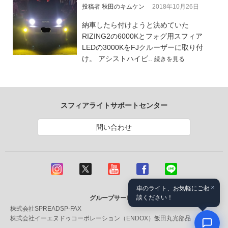
投稿者 秋田のキムケン
2018年10月26日
納車したら付けようと決めていた
RIZING2の6000Kとフォグ用スフィア
LEDの3000KをFJクルーザーに取り付
け。 アシストハイビ..
続きを見る
スフィアライトサポートセンター
問い合わせ
×
車のライト、お気軽にご相
談ください！
グループサービス
株式会社SPREAD
SP-FAX
株式会社イーエヌドゥコーポレーション（ENDOX）
飯田丸光部品