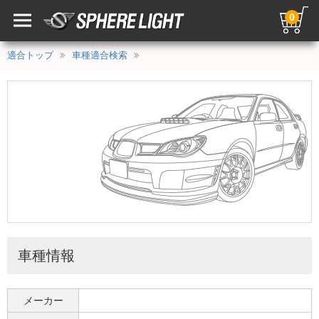
0
適合トップ
車種適合検索
車種情報
メーカー