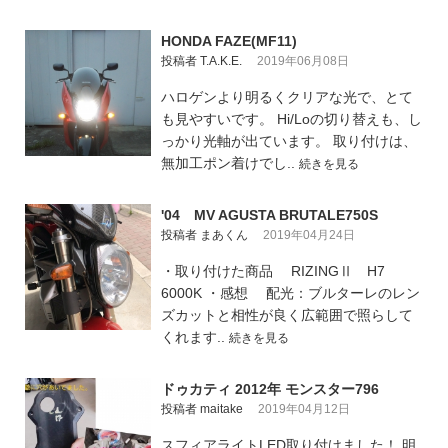
HONDA FAZE(MF11)
投稿者 T.A.K.E.
2019年06月08日
ハロゲンより明るくクリアな光で、とて
も見やすいです。 Hi/Loの切り替えも、し
っかり光軸が出ています。 取り付けは、
無加工ポン着けでし..
続きを見る
'04 MV AGUSTA BRUTALE750S
投稿者 まあくん
2019年04月24日
・取り付けた商品 RIZINGⅡ H7
6000K ・感想 配光：ブルターレのレン
ズカットと相性が良く広範囲で照らして
くれます..
続きを見る
ドゥカティ 2012年 モンスター796
投稿者 maitake
2019年04月12日
スフィアライトLED取り付けました！ 明