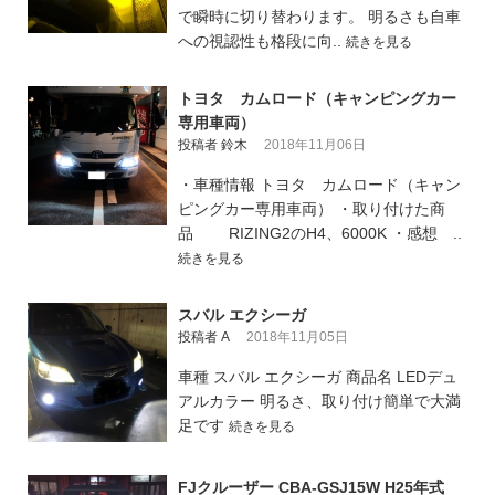
で瞬時に切り替わります。 明るさも自車
への視認性も格段に向..
続きを見る
トヨタ カムロード（キャンピングカー
専用車両）
投稿者 鈴木
2018年11月06日
・車種情報 トヨタ カムロード（キャン
ピングカー専用車両） ・取り付けた商
品 RIZING2のH4、6000K ・感想 ..
続きを見る
スバル エクシーガ
投稿者 A
2018年11月05日
車種 スバル エクシーガ 商品名 LEDデュ
アルカラー 明るさ、取り付け簡単で大満
足です
続きを見る
FJクルーザー CBA-GSJ15W H25年式