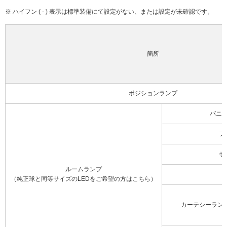
※ ハイフン ( - ) 表示は標準装備にて設定がない、または設定が未確認です。
箇所
ポジションランプ
バニ
フ
セ
ルームランプ
（純正球と同等サイズのLEDをご希望の方はこちら）
カーテシーラン