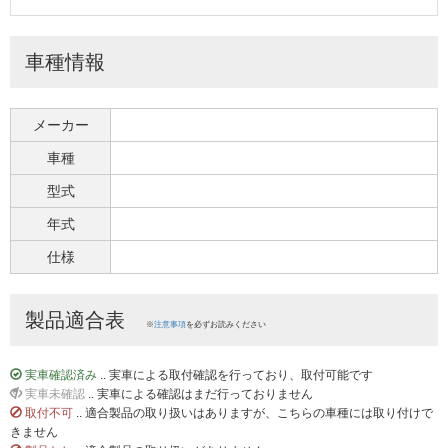
車種情報
メーカー
車種
型式
年式
仕様
製品適合表
※
注意事項
を必ずお読みください
実車確認済み
.. 実車による取付確認を行っており、取付可能です
実車未確認
.. 実車による確認はまだ行っておりません
取付不可
.. 適合製品の取り扱いはありますが、こちらの車種には取り付けで
きません