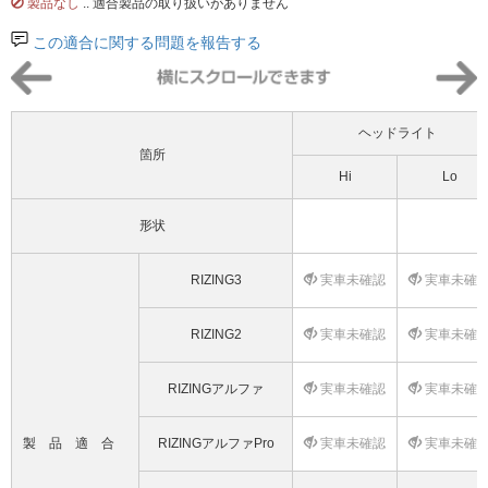
製品なし
.. 適合製品の取り扱いがありません
この適合に関する問題を報告する
ヘッドライト
箇所
Hi
Lo
形状
RIZING3
実車未確認
実車未確
RIZING2
実車未確認
実車未確
RIZINGアルファ
実車未確認
実車未確
製品適合
RIZINGアルファPro
実車未確認
実車未確