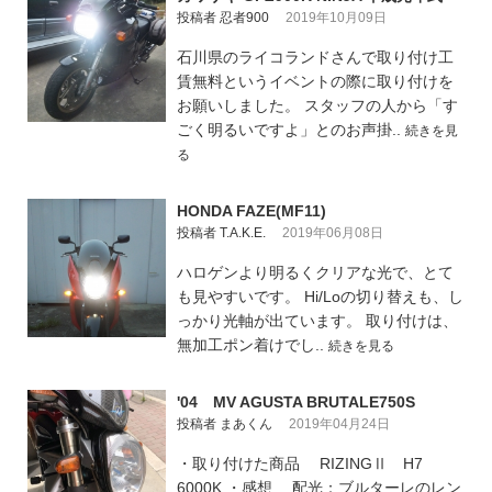
投稿者 忍者900
2019年10月09日
石川県のライコランドさんで取り付け工
賃無料というイベントの際に取り付けを
お願いしました。 スタッフの人から「す
ごく明るいですよ」とのお声掛..
続きを見
る
HONDA FAZE(MF11)
投稿者 T.A.K.E.
2019年06月08日
ハロゲンより明るくクリアな光で、とて
も見やすいです。 Hi/Loの切り替えも、し
っかり光軸が出ています。 取り付けは、
無加工ポン着けでし..
続きを見る
'04 MV AGUSTA BRUTALE750S
投稿者 まあくん
2019年04月24日
・取り付けた商品 RIZINGⅡ H7
6000K ・感想 配光：ブルターレのレン