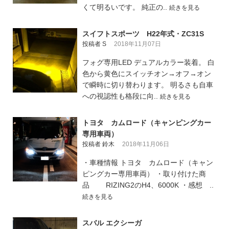
くて明るいです。 純正の..
続きを見る
スイフトスポーツ H22年式・ZC31S
投稿者 S
2018年11月07日
フォグ専用LED デュアルカラー装着。 白
色から黄色にスイッチオン→オフ→オン
で瞬時に切り替わります。 明るさも自車
への視認性も格段に向..
続きを見る
トヨタ カムロード（キャンピングカー
専用車両）
投稿者 鈴木
2018年11月06日
・車種情報 トヨタ カムロード（キャン
ピングカー専用車両） ・取り付けた商
品 RIZING2のH4、6000K ・感想 ..
続きを見る
スバル エクシーガ