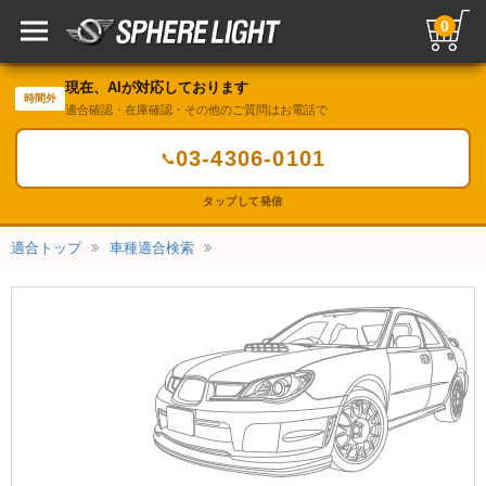
0
現在、AIが対応しております
時間外
適合確認・在庫確認・その他のご質問はお電話で
03-4306-0101
📞
タップして発信
適合トップ
車種適合検索