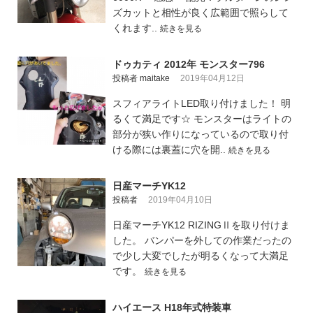
ズカットと相性が良く広範囲で照らして
くれます..
続きを見る
ドゥカティ 2012年 モンスター796
投稿者 maitake
2019年04月12日
スフィアライトLED取り付けました！ 明
るくて満足です☆ モンスターはライトの
部分が狭い作りになっているので取り付
ける際には裏蓋に穴を開..
続きを見る
日産マーチYK12
投稿者
2019年04月10日
日産マーチYK12 RIZINGⅡを取り付けま
した。 バンパーを外しての作業だったの
で少し大変でしたが明るくなって大満足
です。
続きを見る
ハイエース H18年式特装車