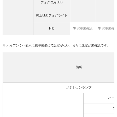
フォグ専用LED
純正LEDフォグライト
HID
実車未確認
実車未確
※ ハイフン ( - ) 表示は標準装備にて設定がない、または設定が未確認です。
箇所
ポジションランプ
バニ
フ