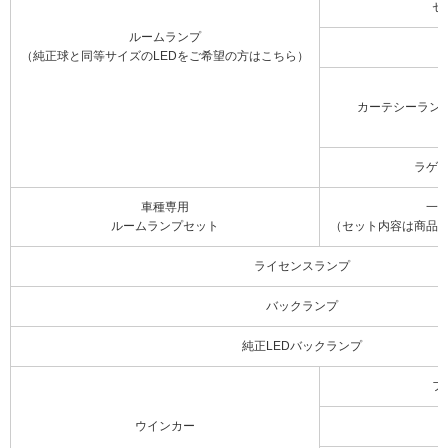
セ
ルームランプ
（純正球と同等サイズのLEDをご希望の方はこちら）
カーテシーラン
ラゲ
車種専用
一
ルームランプセット
（セット内容は商品
ライセンスランプ
バックランプ
純正LEDバックランプ
フ
ウインカー