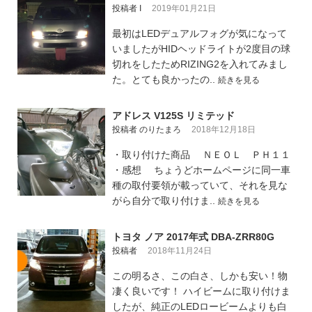
投稿者 I
2019年01月21日
最初はLEDデュアルフォグが気になって
いましたがHIDヘッドライトが2度目の球
切れをしたためRIZING2を入れてみまし
た。とても良かったの..
続きを見る
アドレス V125S リミテッド
投稿者 のりたまろ
2018年12月18日
・取り付けた商品 ＮＥＯＬ ＰＨ１１
・感想 ちょうどホームページに同一車
種の取付要領が載っていて、それを見な
がら自分で取り付けま..
続きを見る
トヨタ ノア 2017年式 DBA-ZRR80G
投稿者
2018年11月24日
この明るさ、この白さ、しかも安い！物
凄く良いです！ ハイビームに取り付けま
したが、純正のLEDロービームよりも白